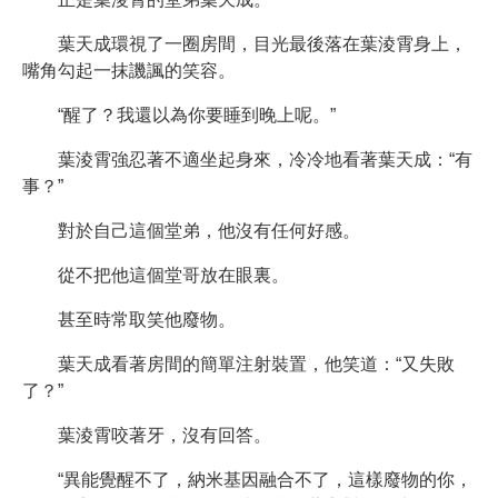
葉天成環視了一圈房間，目光最後落在葉淩霄身上，
嘴角勾起一抹譏諷的笑容。
“醒了？我還以為你要睡到晚上呢。”
葉淩霄強忍著不適坐起身來，冷冷地看著葉天成：“有
事？”
對於自己這個堂弟，他沒有任何好感。
從不把他這個堂哥放在眼裏。
甚至時常取笑他廢物。
葉天成看著房間的簡單注射裝置，他笑道：“又失敗
了？”
葉淩霄咬著牙，沒有回答。
“異能覺醒不了，納米基因融合不了，這樣廢物的你，