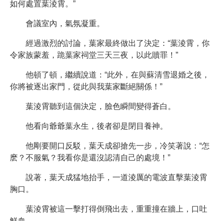
如何處置葉淩霄。”
會議室內，氣氛凝重。
經過激烈的討論，葉家最終做出了決定：“葉淩霄，你
令家族蒙羞，跪葉家祠堂三天三夜，以此贖罪！”
他頓了頓，繼續說道：“此外，在與蘇清雪退婚之後，
你將被逐出家門，從此與我葉家斷絕關係！”
葉淩霄聽到這個決定，臉色瞬間變得蒼白。
他看向爺爺葉永生，後者卻是閉目養神。
他剛要開口反駁，葉天成卻搶先一步，冷笑著說：“怎
麽？不服氣？我看你是還沒認清自己的處境！”
說著，葉天成猛地抬手，一道淩厲的電波直擊葉淩霄
胸口。
葉淩霄被這一擊打得倒飛出去，重重撞在牆上，口吐
鮮血。