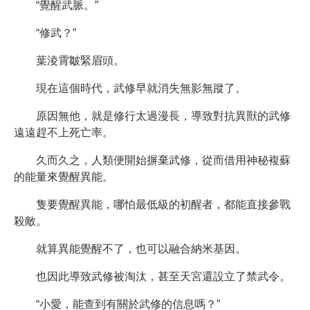
“覺醒武脈。”
“修武？”
葉淩霄皺緊眉頭。
現在這個時代，武修早就消失無影無蹤了。
原因無他，就是修行太過漫長，導致對抗異獸的武修
遠遠趕不上死亡率。
久而久之，人類便開始摒棄武修，從而借用神秘複蘇
的能量來覺醒異能。
隻要覺醒異能，哪怕最低級的初醒者，都能直接參戰
殺敵。
就算異能覺醒不了，也可以融合納米基因。
也因此導致武修被淘汰，甚至天宮還設立了禁武令。
“小愛，能查到有關於武修的信息嗎？”