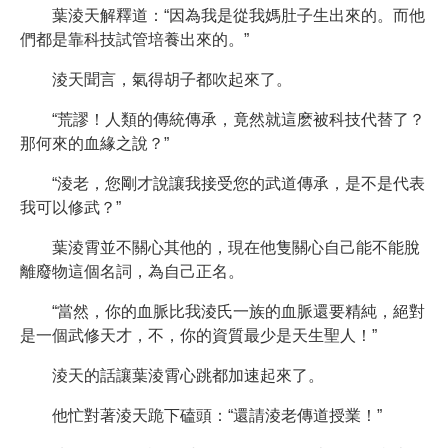
葉淩天解釋道：“因為我是從我媽肚子生出來的。而他
們都是靠科技試管培養出來的。”
淩天聞言，氣得胡子都吹起來了。
“荒謬！人類的傳統傳承，竟然就這麽被科技代替了？
那何來的血緣之說？”
“淩老，您剛才說讓我接受您的武道傳承，是不是代表
我可以修武？”
葉淩霄並不關心其他的，現在他隻關心自己能不能脫
離廢物這個名詞，為自己正名。
“當然，你的血脈比我淩氏一族的血脈還要精純，絕對
是一個武修天才，不，你的資質最少是天生聖人！”
淩天的話讓葉淩霄心跳都加速起來了。
他忙對著淩天跪下磕頭：“還請淩老傳道授業！”