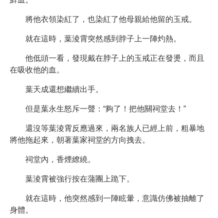
將他衣領染紅了，也染紅了他母親給他留的玉戒。
就在這時，葉淩霄突然感到脖子上一陣灼熱。
他低頭一看，發現戴在脖子上的玉戒正在發燙，而且
在吸收他的血。
葉天成還想繼續出手。
但是葉永生怒斥一聲：“夠了！把他關祠堂去！”
還沒等葉淩霄反應過來，兩名族人已經上前，粗暴地
將他拖起來，朝著葉家祠堂的方向拽去。
祠堂內，香煙繚繞。
葉淩霄被強行按在蒲團上跪下。
就在這時，他突然感到一陣眩暈，意識仿佛被抽離了
身體。