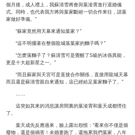
個月後，成人禮上，我蘇清雪將會與葉淩霄進行退婚儀
式。同時，也代表我方將與葉家斷絕一切合作來往，請葉
家做好準備。”
“蘇家竟然用天幕來通知葉家？”
“這不明擺著在整個龍城落葉家的麵子嗎？”
“怎麽落麵子了？蘇清雪可是覺醒了S級的冰係異能，
更是十大超新星之一。”
“而且蘇家與天宮可是直接合作關係，直接用龍城天幕
而且還是蘇清雪親自來通知，這已經給足葉家麵子了。”
……
這突如其來的消息讓房間裏的葉淩霄和葉天成都愣住
了。
葉天成先反應過來，臉上露出怨恨：“看來你不僅是個
廢物，還是個禍害！未婚妻跑了，還拖累我們葉家，八年