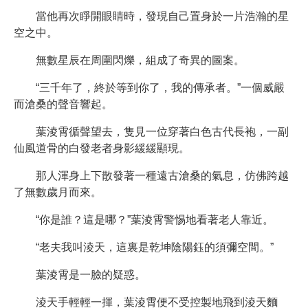
當他再次睜開眼睛時，發現自己置身於一片浩瀚的星
空之中。
無數星辰在周圍閃爍，組成了奇異的圖案。
“三千年了，終於等到你了，我的傳承者。”一個威嚴
而滄桑的聲音響起。
葉淩霄循聲望去，隻見一位穿著白色古代長袍，一副
仙風道骨的白發老者身影緩緩顯現。
那人渾身上下散發著一種遠古滄桑的氣息，仿佛跨越
了無數歲月而來。
“你是誰？這是哪？”葉淩霄警惕地看著老人靠近。
“老夫我叫淩天，這裏是乾坤陰陽鈺的須彌空間。”
葉淩霄是一臉的疑惑。
淩天手輕輕一揮，葉淩霄便不受控製地飛到淩天麵