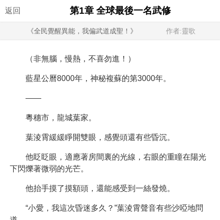
第1章 全球最後一名武修
返回
《全民覺醒異能，我偏武道成聖！》
作者:靈歌
（非無腦，慢熱，不喜勿進！）
藍星公曆8000年，神秘複蘇的第3000年。
——
粵穗市，龍城葉家。
葉淩霄緩緩睜開雙眼，感覺頭還有些昏沉。
他眨眨眼，適應著房間裏的光線，右眼的重瞳在陽光
下閃爍著微弱的光芒。
他抬手摸了摸額頭，還能感受到一絲發燒。
“小愛，我這次昏迷多久？”葉淩霄聲音有些沙啞地問
道。