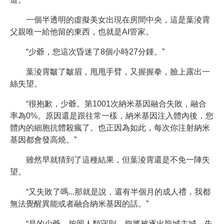
一個半透明的虛擬美女出現在房間中央，這是葉淩霄
父親唯一給他留的東西，也就是AI管家。
“少爺，您這次昏迷了8個小時27分鍾。”
葉淩霄皺了皺眉，甩甩手臂，又握握拳，臉上露出一
絲失望。
“很抱歉，少爺。第1001次納米基因融合失敗，融合
率為0%。原因還是跟往常一樣，納米基因注入體內後，您
體內的細胞抗體殺瘋了。也正因為如此，每次你注射納米
基因都會發高燒。”
雖然早就猜到了這種結果，但葉淩霄還是不免一陣失
望。
“又失敗了嗎...那就是說，還有半個月的成人禮，我都
無法覺醒異能或者融合納米基因的話。”
“是的少爺，按照人類守則，您將被逐出龍城主城，失