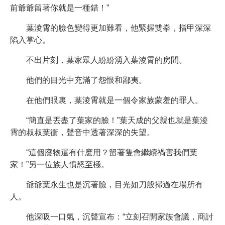
前爺爺留著你就是一種錯！”
葉淩霄的臉色變得更加難看，他緊握雙拳，指甲深深
陷入掌心。
不出片刻，葉家眾人紛紛湧入葉淩霄的房間。
他們的目光中充滿了怨恨和鄙夷。
在他們眼裏，葉淩霄就是一個令家族蒙羞的罪人。
“簡直是丟盡了葉家的臉！”葉天成的父親也就是葉淩
霄的叔叔葉衝，聲音中透著深深的失望。
“這個廢物還有什麽用？留著隻會繼續禍害我們葉
家！”另一位族人憤怒至極。
爺爺葉永生也是沉著臉，目光如刀般掃過在場所有
人。
他深吸一口氣，沉聲宣布：“立刻召開家族會議，商討