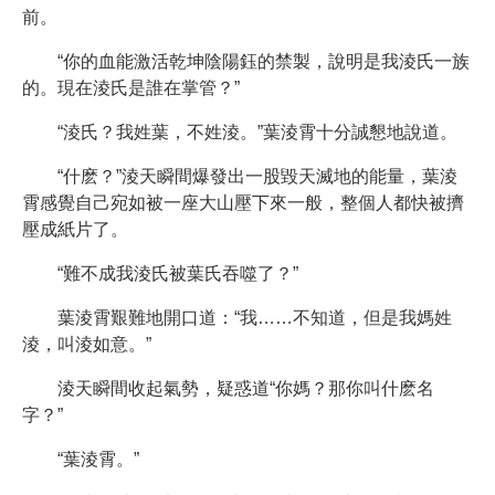
前。
“你的血能激活乾坤陰陽鈺的禁製，說明是我淩氏一族
的。現在淩氏是誰在掌管？”
“淩氏？我姓葉，不姓淩。”葉淩霄十分誠懇地說道。
“什麽？”淩天瞬間爆發出一股毀天滅地的能量，葉淩
霄感覺自己宛如被一座大山壓下來一般，整個人都快被擠
壓成紙片了。
“難不成我淩氏被葉氏吞噬了？”
葉淩霄艱難地開口道：“我……不知道，但是我媽姓
淩，叫淩如意。”
淩天瞬間收起氣勢，疑惑道“你媽？那你叫什麽名
字？”
“葉淩霄。”