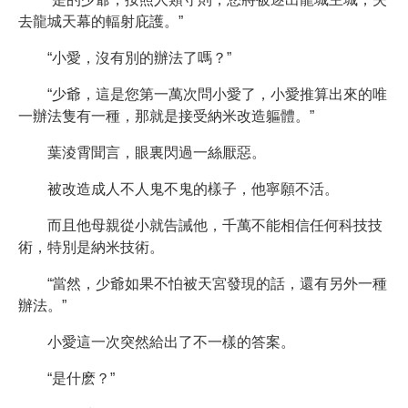
去龍城天幕的輻射庇護。”
“小愛，沒有別的辦法了嗎？”
“少爺，這是您第一萬次問小愛了，小愛推算出來的唯
一辦法隻有一種，那就是接受納米改造軀體。”
葉淩霄聞言，眼裏閃過一絲厭惡。
被改造成人不人鬼不鬼的樣子，他寧願不活。
而且他母親從小就告誡他，千萬不能相信任何科技技
術，特別是納米技術。
“當然，少爺如果不怕被天宮發現的話，還有另外一種
辦法。”
小愛這一次突然給出了不一樣的答案。
“是什麽？”