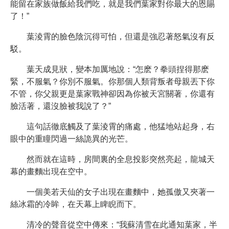
能留在家族做飯給我們吃，就是我們葉家對你最大的恩賜
了！”
葉淩霄的臉色陰沉得可怕，但還是強忍著怒氣沒有反
駁。
葉天成見狀，變本加厲地說：“怎麽？拳頭捏得那麽
緊，不服氣？你別不服氣。你那個人類背叛者母親丟下你
不管，你父親更是葉家戰神卻因為你被天宮關著，你還有
臉活著，還沒臉被我說了？”
這句話徹底觸及了葉淩霄的痛處，他猛地站起身，右
眼中的重瞳閃過一絲詭異的光芒。
然而就在這時，房間裏的全息投影突然亮起，龍城天
幕的畫麵出現在空中。
一個美若天仙的女子出現在畫麵中，她孤傲又夾著一
絲冰霜的冷眸，在天幕上睥睨而下。
清冷的聲音從空中傳來：“我蘇清雪在此通知葉家，半