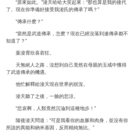
“原來如此。”淩天哈哈大笑起來：“那也算是我的後代
了。現在你準備好接受我淩氏的傳承了嗎？”
“傳承什麽？”
“當然是武道傳承，怎麽？現在已經沒落到連傳承都不
知道了？”
葉淩霄欣喜若狂。
天無絕人之路，沒想到自己竟然在母親的玉戒中獲得
了武道傳承的機遇。
他忙解釋給淩天現在世界的狀況。
淩天聽了之後，一臉的悲涼。
“悲哀啊，人類竟然沉淪到這種地步！”
隨後淩天問道：“可是我看你的血脈和肉身，並沒有你
所說的異能和納米基因，反而精純無比。”