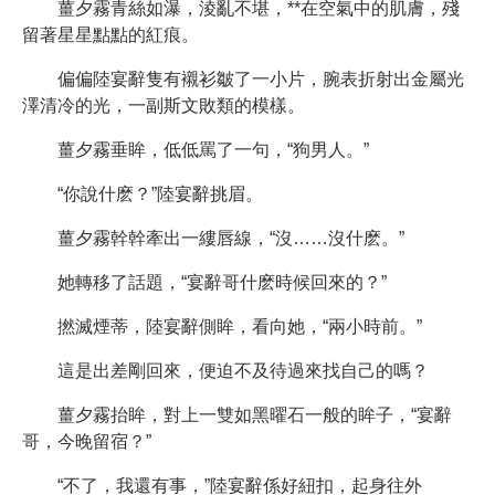
薑夕霧青絲如瀑，淩亂不堪，**在空氣中的肌膚，殘
留著星星點點的紅痕。
偏偏陸宴辭隻有襯衫皺了一小片，腕表折射出金屬光
澤清冷的光，一副斯文敗類的模樣。
薑夕霧垂眸，低低罵了一句，“狗男人。”
“你說什麽？”陸宴辭挑眉。
薑夕霧幹幹牽出一縷唇線，“沒……沒什麽。”
她轉移了話題，“宴辭哥什麽時候回來的？”
撚滅煙蒂，陸宴辭側眸，看向她，“兩小時前。”
這是出差剛回來，便迫不及待過來找自己的嗎？
薑夕霧抬眸，對上一雙如黑曜石一般的眸子，“宴辭
哥，今晚留宿？”
“不了，我還有事，”陸宴辭係好紐扣，起身往外