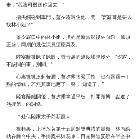
走，“我讓司機送你回去。”
指尖觸碰到車門，薑夕霧叫住他，問，“宴辭哥是要去
找林小姐？”
薑夕霧口中的林小姐，指的是新晉影後林向綰，風頭
正盛，同期的幾位演員望塵莫及。
陸宴辭微眯了眯眼，聲音裏的溫度驟降幾分，“夕霧，
不該問的事，別問。”
心裏微微泛起苦澀，薑夕霧掐緊手指，沒有暴露一丁
點的情緒，若無其事地應了一聲，“知道了。”
陸宴辭離開後，薑夕霧拿過平板，打開微博，點進了
熱搜第一的詞條。
＃疑似陸家太子爺新寵＃
視頻裏，正播放著第十五屆頒獎典禮的畫麵，林向綰
站在舞台中央，手捧獎杯與花束，目光與陸宴辭在半空中