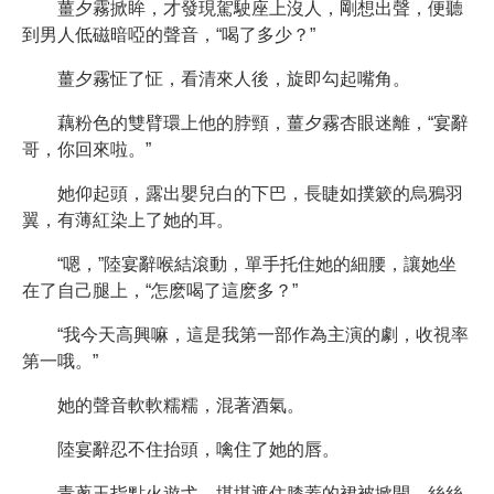
薑夕霧掀眸，才發現駕駛座上沒人，剛想出聲，便聽
到男人低磁暗啞的聲音，“喝了多少？”
薑夕霧怔了怔，看清來人後，旋即勾起嘴角。
藕粉色的雙臂環上他的脖頸，薑夕霧杏眼迷離，“宴辭
哥，你回來啦。”
她仰起頭，露出嬰兒白的下巴，長睫如撲簌的烏鴉羽
翼，有薄紅染上了她的耳。
“嗯，”陸宴辭喉結滾動，單手托住她的細腰，讓她坐
在了自己腿上，“怎麽喝了這麽多？”
“我今天高興嘛，這是我第一部作為主演的劇，收視率
第一哦。”
她的聲音軟軟糯糯，混著酒氣。
陸宴辭忍不住抬頭，噙住了她的唇。
青蔥玉指點火遊弋，堪堪遮住膝蓋的裙被掀開，絲絲