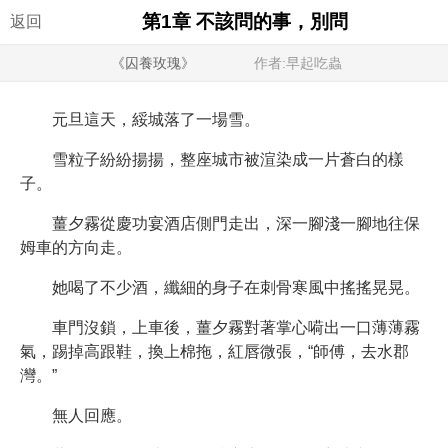
第1章 不該問的事，別問
返回
《囚養玫瑰》
作者:早起吃蟲
元旦這天，綏城落了一場雪。
雪粒子紛紛揚揚，整座城市被渲染成一片蒼白的樣
子。
薑夕霧從慶功宴酒店側門走出，深一腳淺一腳地往保
姆車的方向走。
她喝了不少酒，纖細的身子在刺骨寒風中搖搖晃晃。
車門沒鎖，上車後，薑夕霧對著掌心嗬出一口薄薄霧
氣，踢掉高跟鞋，換上棉拖，紅唇微張，“師傅，去水郡
灣。”
無人回應。