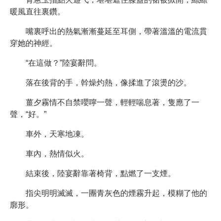
暖風直往裏鑽。
嘴裏呼出的熱氣漸漸蔓延至耳側，帶著溫溫的電流貫
穿她的神經。
“在這做？”陸宴辭問。
落在後背的手，幹燥灼熱，像揉進了滾燙的沙。
薑夕霧情不自禁嚶嚀一聲，輕輕喘息著，隻應了一
聲，“好。”
車外，天寒地凍。
車內，熱情似火。
結束後，陸宴辭靠著椅背，點燃了一支煙。
指尖明明滅滅，一團青灰色的煙霧升起，模糊了他的
廓形。