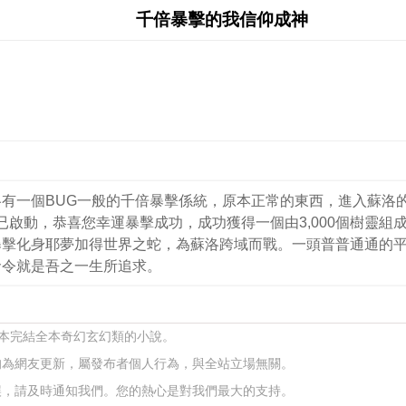
千倍暴擊的我信仰成神
有一個BUG一般的千倍暴擊係統，原本正常的東西，進入蘇洛
統已啟動，恭喜您幸運暴擊成功，成功獲得一個由3,000個樹靈
暴擊化身耶夢加得世界之蛇，為蘇洛跨域而戰。一頭普普通通的
命令就是吾之一生所追求。
一本完結全本奇幻玄幻類的小說。
均為網友更新，屬發布者個人行為，與全站立場無關。
誤，請及時通知我們。您的熱心是對我們最大的支持。