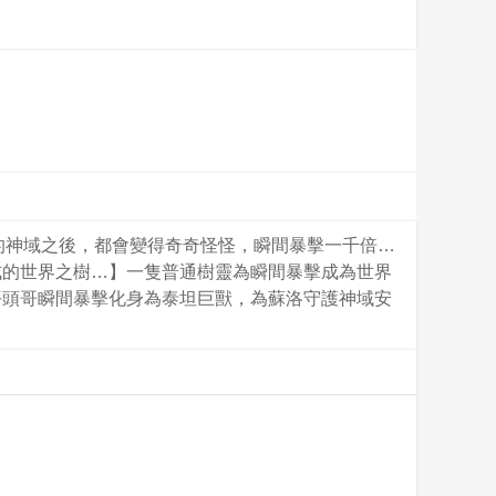
的神域之後，都會變得奇奇怪怪，瞬間暴擊一千倍…
組成的世界之樹…】一隻普通樹靈為瞬間暴擊成為世界
平頭哥瞬間暴擊化身為泰坦巨獸，為蘇洛守護神域安