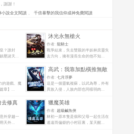
，謝謝！
神小說全文閱讀
、
千倍暴擊的我信仰成神免費閱讀
沐光永無槍火
作者:
龍騎士
皇？誰封
戰爭結束，失去雙親的半妖林庶靈失
壓諸天...
去方向，擁有漫長生命的他不知...
高武：我靠加點橫推無敵
作者:
七月浮夢
力的遊戲、魔
這是一個靈氣複蘇，以武為尊，外有
章】...
異族入侵，人族內部也同樣弱肉...
槍去修真
獵魔英雄
作者:
超級鹹魚俠
意外穿越一
林初一原本隻是個和父母一起生活在
天外...
遙遠而偏僻的小村莊裏，某天醒...