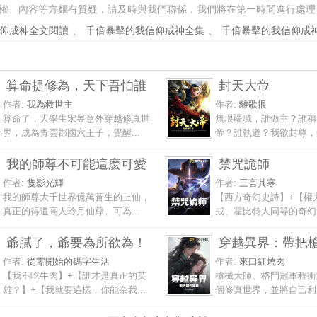
權、內容等方麵有質疑，請及時與我們聯係，我們將在第一時間進行處理
仰成神全文閱讀
、
千倍暴擊的我信仰成神全集
、
千倍暴擊的我信仰成
算命提修為，天下吾怕誰
封天大帝
作者:
我為救世主
作者:
離歌恨
算命了，大學生宋昱意外穿越修真世
無垠疆域，誰做主？誰稱
界，成為青雲郡國六王子，覺醒...
帝？誰執道？我欲封尊，鎮
我的師尊不可能這麽可愛
禁咒詭師
作者:
隻影光輝
作者:
三言其寒
我的師尊大千世界億萬蒼生的上仙，
【西方奇幻史詩】+【權
真正的得道高人玲月仙尊。可為...
戒、霍比特人同等的奇幻篇
爺膩了，爺要為所欲為！
穿越異界：帶把
作者:
從零開始的碼字生活
作者:
來口紅燒肉
【我不吃牛肉】+【誰才是真正的英
槍械大師、格鬥冠軍程衝
雄？】+【我就要這樣，你能奈我...
個修真世界，並將自己利用