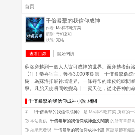
首頁
千倍暴擊的我信仰成神
作者:
Ma祥不吃芹菜
類別:
奇幻玄幻
狀態:
完結
查看目錄
開始閱讀
蘇洛穿越到一個人人皆可成神的世界。而穿越者蘇洛
【叮！恭喜宿主，獲得3,000隻樹靈。千倍暴擊係
樹，為蘇洛拓展神域邊界。一條尋常的賴皮蛇瞬間
寧。凡胎天使瞬間蛻變為十二翼天使，從此吾神的
千倍暴擊的我信仰成神小說 相關
①
《千倍暴擊的我信仰成神》
是 Ma祥不吃芹菜 所寫的
② 本站提供
千倍暴擊的我信仰成神全文閱讀
的所有章節
③ 如果您發現
千倍暴擊的我信仰成神小說
閱讀章節有錯