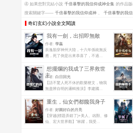
④ 如果您對完結小說
千倍暴擊的我信仰成神全集
的作品版
搜索關鍵字——
千倍暴擊的我信仰成神
、
千倍暴擊的我信
奇幻玄幻小說全文閱讀
我有一劍，出招即無敵
作者:
學贏
辰逸胎穿神州大陸，十六年係統無反
應，死了倒是出來恭喜了，不過...
想擺爛的我成了三界救世
主
作者:
白日回光
【語不驚人死不休的歡樂梗文，物我
無盡辨自明的邏輯推演】李建國...
重生，仙女們都饞我身子
作者:
好圓好白的月亮
【穿越(標題弄錯了)+美人、凶獸、修
仙、宏大世界觀】“林躍，我受...