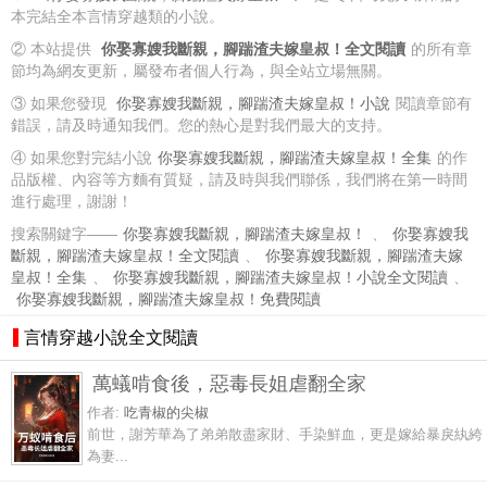
本完結全本言情穿越類的小說。
② 本站提供
你娶寡嫂我斷親，腳踹渣夫嫁皇叔！全文閱讀
的所有章
節均為網友更新，屬發布者個人行為，與全站立場無關。
③ 如果您發現
你娶寡嫂我斷親，腳踹渣夫嫁皇叔！小說
閱讀章節有
錯誤，請及時通知我們。您的熱心是對我們最大的支持。
④ 如果您對完結小說
你娶寡嫂我斷親，腳踹渣夫嫁皇叔！全集
的作
品版權、內容等方麵有質疑，請及時與我們聯係，我們將在第一時間
進行處理，謝謝！
搜索關鍵字——
你娶寡嫂我斷親，腳踹渣夫嫁皇叔！
、
你娶寡嫂我
斷親，腳踹渣夫嫁皇叔！全文閱讀
、
你娶寡嫂我斷親，腳踹渣夫嫁
皇叔！全集
、
你娶寡嫂我斷親，腳踹渣夫嫁皇叔！小說全文閱讀
、
你娶寡嫂我斷親，腳踹渣夫嫁皇叔！免費閱讀
言情穿越小說全文閱讀
萬蟻啃食後，惡毒長姐虐翻全家
作者:
吃青椒的尖椒
前世，謝芳華為了弟弟散盡家財、手染鮮血，更是嫁給暴戾紈絝
為妻...