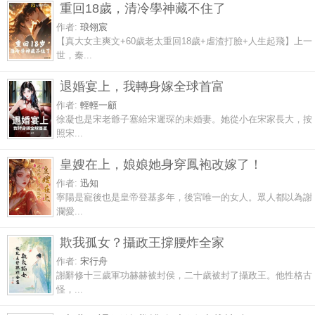
重回18歲，清冷學神藏不住了
作者:
琅翎宸
【真大女主爽文+60歲老太重回18歲+虐渣打臉+人生起飛】上一
世，秦...
退婚宴上，我轉身嫁全球首富
作者:
輕輕一顧
徐凝也是宋老爺子塞給宋遲琛的未婚妻。她從小在宋家長大，按
照宋...
皇嫂在上，娘娘她身穿鳳袍改嫁了！
作者:
迅知
寧陽是寵後也是皇帝登基多年，後宮唯一的女人。眾人都以為謝
瀾愛...
欺我孤女？攝政王撐腰炸全家
作者:
宋行舟
謝辭修十三歲軍功赫赫被封侯，二十歲被封了攝政王。他性格古
怪，...