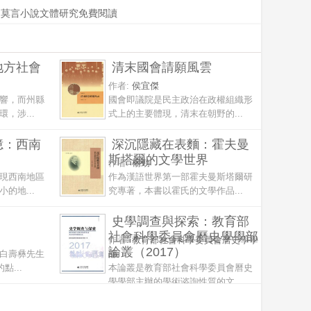
莫言小說文體研究免費閱讀
地方社會
清末國會請願風雲
作者:
侯宜傑
響，而州縣
國會即議院是民主政治在政權組織形
，涉...
式上的主要體現，清末在朝野的...
憶：西南
深沉隱藏在表麵：霍夫曼
斯塔爾的文學世界
作者:
楊勁
現西南地區
作為漢語世界第一部霍夫曼斯塔爾研
的地...
究專著，本書以霍氏的文學作品...
史學調查與探索：教育部
社會科學委員會曆史學學部
作者:
教育部社會科學委員會曆史學學
論叢（2017）
白壽彝先生
部
點...
本論叢是教育部社會科學委員會曆史
學學部主辦的學術谘詢性質的文...