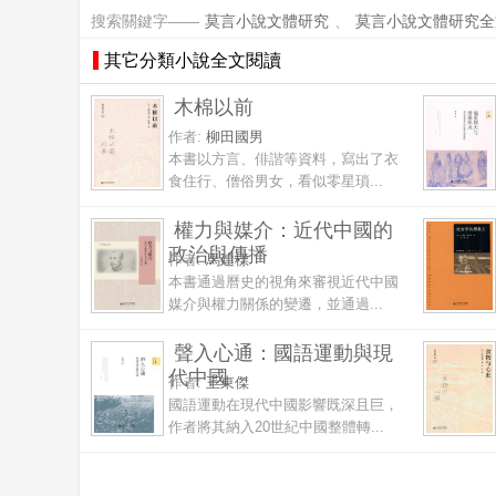
搜索關鍵字——
莫言小說文體研究
、
莫言小說文體研究全
其它分類小說全文閱讀
木棉以前
作者:
柳田國男
本書以方言、俳諧等資料，寫出了衣
食住行、僧俗男女，看似零星瑣...
權力與媒介：近代中國的
政治與傳播
作者:
馬建標
本書通過曆史的視角來審視近代中國
媒介與權力關係的變遷，並通過...
聲入心通：國語運動與現
代中國
作者:
王東傑
國語運動在現代中國影響既深且巨，
作者將其納入20世紀中國整體轉...