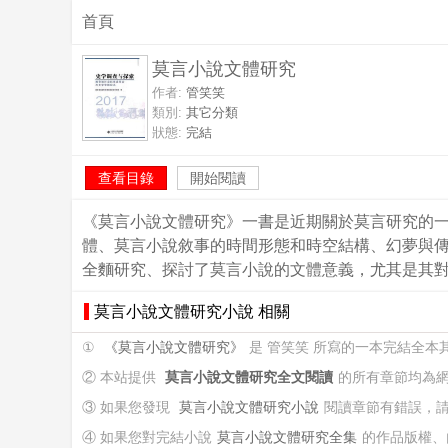
首頁
莫言小說文體研究
作者:
管笑笑
類別:
其它分類
狀態:
完結
查看目錄
開始閱讀
《莫言小說文體研究》一書是近期關於莫言研究的一
體、莫言小說敘事的時間形態和時空結構、幻夢與傳
全麵研究、探討了莫言小說的文體意義，尤其是其
莫言小說文體研究小說 相關
①
《莫言小說文體研究》
是 管笑笑 所寫的一本完結全本
② 本站提供
莫言小說文體研究全文閱讀
的所有章節均為
③ 如果您發現
莫言小說文體研究小說
閱讀章節有錯誤，
④ 如果您對完結小說
莫言小說文體研究全集
的作品版權、