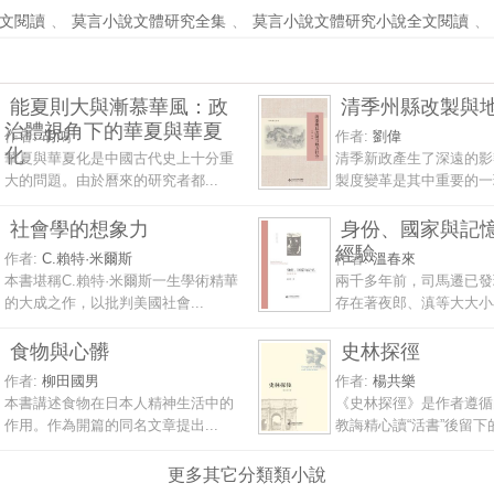
文閱讀
、
莫言小說文體研究全集
、
莫言小說文體研究小說全文閱讀
、
能夏則大與漸慕華風：政
清季州縣改製與
治體視角下的華夏與華夏
作者:
胡鴻
作者:
劉偉
化
華夏與華夏化是中國古代史上十分重
清季新政產生了深遠的影
大的問題。由於曆來的研究者都...
製度變革是其中重要的一環
社會學的想象力
身份、國家與記
經驗
作者:
C.賴特·米爾斯
作者:
溫春來
本書堪稱C.賴特·米爾斯一生學術精華
兩千多年前，司馬遷已發
的大成之作，以批判美國社會...
存在著夜郎、滇等大大小小
食物與心髒
史林探徑
作者:
柳田國男
作者:
楊共樂
本書講述食物在日本人精神生活中的
《史林探徑》是作者遵循
作用。作為開篇的同名文章提出...
教誨精心讀“活書”後留下的
更多其它分類類小說