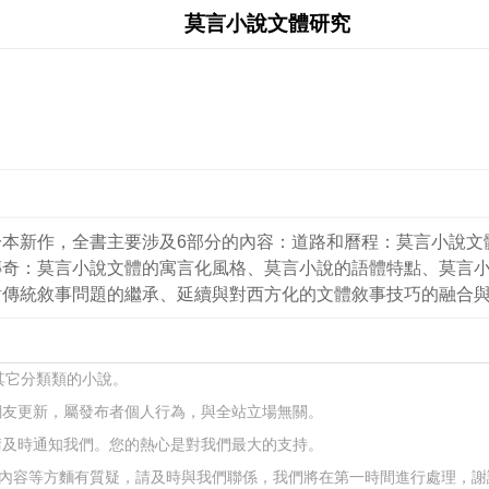
莫言小說文體研究
本新作，全書主要涉及6部分的內容：道路和曆程：莫言小說文體
奇：莫言小說文體的寓言化風格、莫言小說的語體特點、莫言小
對傳統敘事問題的繼承、延續與對西方化的文體敘事技巧的融合
其它分類類的小說。
網友更新，屬發布者個人行為，與全站立場無關。
請及時通知我們。您的熱心是對我們最大的支持。
內容等方麵有質疑，請及時與我們聯係，我們將在第一時間進行處理，謝