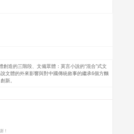
創造的三階段、文備眾體：莫言小說的“混合”式文
說文體的外來影響與對中國傳統敘事的繼承6個方麵
與創新。
謝！