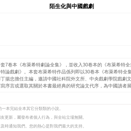
陌生化與中國戲劇
套7卷本《布萊希特劇論全集》，並收入30卷本的《布萊希特
特論戲劇》。本套布萊希特作品係列即以30卷本《布萊希特全
和丁揚忠擔任主編，邀請中國社科院外文所、中央戲劇學院戲劇
撰寫序言或選取其關於本書最經典的研究論文代序，為中國讀者
所寫的一本完結全本其它分類類的小說。
網友更新，屬發布者個人行為，與全站立場無關。
請及時通知我們。您的熱心是對我們最大的支持。