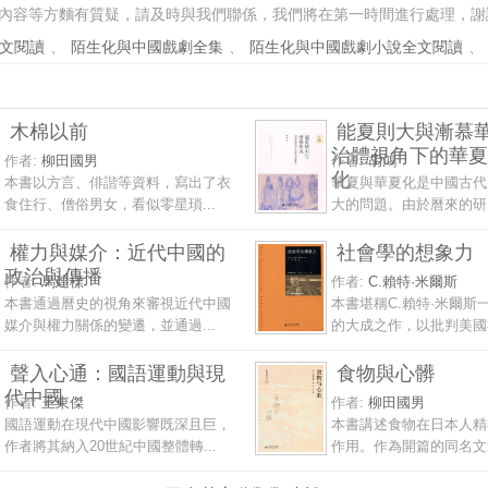
內容等方麵有質疑，請及時與我們聯係，我們將在第一時間進行處理，謝
文閱讀
、
陌生化與中國戲劇全集
、
陌生化與中國戲劇小說全文閱讀
、
木棉以前
能夏則大與漸慕
治體視角下的華夏
作者:
柳田國男
作者:
胡鴻
化
本書以方言、俳諧等資料，寫出了衣
華夏與華夏化是中國古代
食住行、僧俗男女，看似零星瑣...
大的問題。由於曆來的研究
權力與媒介：近代中國的
社會學的想象力
政治與傳播
作者:
馬建標
作者:
C.賴特·米爾斯
本書通過曆史的視角來審視近代中國
本書堪稱C.賴特·米爾斯
媒介與權力關係的變遷，並通過...
的大成之作，以批判美國社
聲入心通：國語運動與現
食物與心髒
代中國
作者:
王東傑
作者:
柳田國男
國語運動在現代中國影響既深且巨，
本書講述食物在日本人精
作者將其納入20世紀中國整體轉...
作用。作為開篇的同名文章