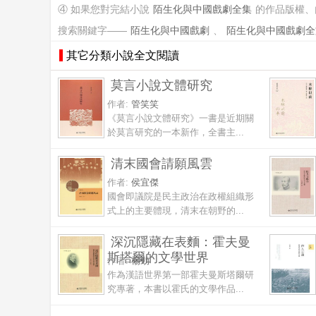
④ 如果您對完結小說
陌生化與中國戲劇全集
的作品版權、
搜索關鍵字——
陌生化與中國戲劇
、
陌生化與中國戲劇全
其它分類小說全文閱讀
莫言小說文體研究
作者:
管笑笑
《莫言小說文體研究》一書是近期關
於莫言研究的一本新作，全書主...
清末國會請願風雲
作者:
侯宜傑
國會即議院是民主政治在政權組織形
式上的主要體現，清末在朝野的...
深沉隱藏在表麵：霍夫曼
斯塔爾的文學世界
作者:
楊勁
作為漢語世界第一部霍夫曼斯塔爾研
究專著，本書以霍氏的文學作品...