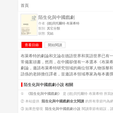
首頁
陌生化與中國戲劇
作者:
(德)貝托爾特·布萊希特
類別:
其它分類
狀態:
完結
查看目錄
開始閱讀
布萊希特的劇論和文論在德語世界和英語世界已有一
常備案頭書，然而，在中國卻僅有一本選本《布萊希
劇論，邀請布萊希特研究領域的兩位領軍人物張黎
語係的老師擔任譯者，並邀請本領域專家為每本書
陌生化與中國戲劇小說 相關
①
《陌生化與中國戲劇》
是 (德)貝托爾特·布萊希特 
② 本站提供
陌生化與中國戲劇全文閱讀
的所有章節均為
③ 如果您發現
陌生化與中國戲劇小說
閱讀章節有錯誤，