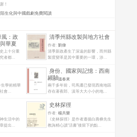
謝！
陌生化與中國戲劇免費閱讀
華風：政
清季州縣改製與地方社會
與華夏
作者:
劉偉
史上十分重
清季新政產生了深遠的影響，而州縣
者都...
製度變革是其中重要的一環，涉...
身份、國家與記憶：西南
經驗
作者:
溫春來
一生學術精華
兩千多年前，司馬遷已發現西南地區
會...
存在著夜郎、滇等大大小小的地...
史林探徑
作者:
楊共樂
神生活中的
《史林探徑》是作者遵循白壽彝先生
提出...
教誨精心讀“活書”後留下的點...