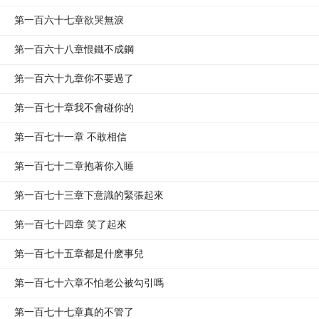
第一百六十七章欲哭無淚
第一百六十八章恨鐵不成鋼
第一百六十九章你不要過了
第一百七十章我不會碰你的
第一百七十一章 不敢相信
第一百七十二章抱著你入睡
第一百七十三章下意識的緊張起來
第一百七十四章 笑了起來
第一百七十五章都是什麽事兒
第一百七十六章不怕老公被勾引嗎
第一百七十七章真的不管了