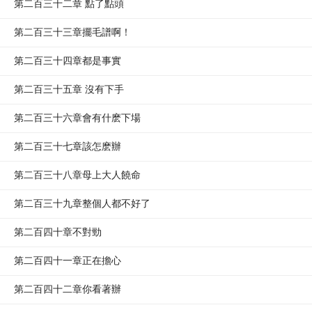
第二百三十二章 點了點頭
第二百三十三章擺毛譜啊！
第二百三十四章都是事實
第二百三十五章 沒有下手
第二百三十六章會有什麽下場
第二百三十七章該怎麽辦
第二百三十八章母上大人饒命
第二百三十九章整個人都不好了
第二百四十章不對勁
第二百四十一章正在擔心
第二百四十二章你看著辦