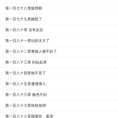
第一百七十八章狐狸精
第一百七十九章她怒了
第一百八十章 沒有反抗
第一百八十一章玩的太大了
第一百八十二章整個人都不好了
第一百八十三章 糾結起來
第一百八十四章他不見了
第一百八十五章遭遇壞人
第一百八十六章 臉色不好
第一百八十七章統統放倒
第一百八十八章謝謝你，葉深