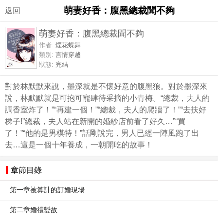
萌妻好香：腹黑總裁聞不夠
返回
萌妻好香：腹黑總裁聞不夠
作者:
煙花蝶舞
類別:
言情穿越
狀態:
完結
對於林默默來說，墨深就是不懷好意的腹黑狼。對於墨深來
說，林默默就是可抱可寵肆待采摘的小青梅。“總裁，夫人的
調香室炸了！”“再建一個！”“總裁，夫人的爬牆了！”“去扶好
梯子!”總裁，夫人站在新開的婚紗店前看了好久…”“買
了！”“他的是男模特！”話剛說完，男人已經一陣風跑了出
去…這是一個十年養成，一朝開吃的故事！
章節目錄
第一章被算計的訂婚現場
第二章婚禮變故