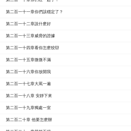
第二百一十一章你們該穩定了？
第二百一十二章說什麽好
第二百一十三章威脅的證據
第二百一十四章看你怎麽狡辯
第二百一十五章微微不滿
第二百一十六章你放開我
第二百一十七章大罵一遍
第二百一十八章 安靜下來
第二百一十九章獨處一室
第二百二十章 他要怎麽辦