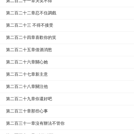
第二百二十一章哭笑不得
第二百二十二章忍不住調戲
第二百二十三 不得不接受
第二百二十四章喜歡你的笑
第二百二十五章借酒消愁
第二百二十六章關心她
第二百二十七章新主意
第二百二十八章關注他
第二百二十九章你還好吧
第二百三十章那些心事
第二百三十一章沒有辦法不管你