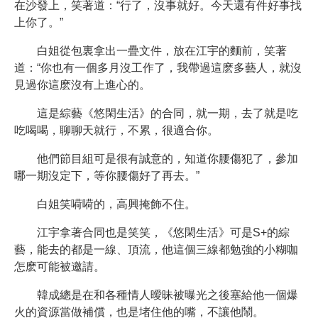
在沙發上，笑著道：“行了，沒事就好。今天還有件好事找
上你了。”
白姐從包裏拿出一疊文件，放在江宇的麵前，笑著
道：“你也有一個多月沒工作了，我帶過這麽多藝人，就沒
見過你這麽沒有上進心的。
這是綜藝《悠閑生活》的合同，就一期，去了就是吃
吃喝喝，聊聊天就行，不累，很適合你。
他們節目組可是很有誠意的，知道你腰傷犯了，參加
哪一期沒定下，等你腰傷好了再去。”
白姐笑嗬嗬的，高興掩飾不住。
江宇拿著合同也是笑笑，《悠閑生活》可是S+的綜
藝，能去的都是一線、頂流，他這個三線都勉強的小糊咖
怎麽可能被邀請。
韓成總是在和各種情人曖昧被曝光之後塞給他一個爆
火的資源當做補償，也是堵住他的嘴，不讓他鬧。