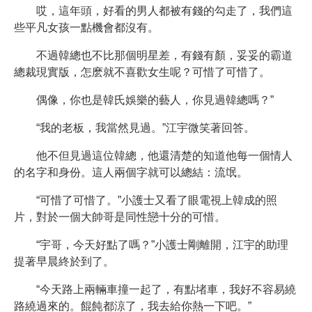
哎，這年頭，好看的男人都被有錢的勾走了，我們這
些平凡女孩一點機會都沒有。
不過韓總也不比那個明星差，有錢有顏，妥妥的霸道
總裁現實版，怎麽就不喜歡女生呢？可惜了可惜了。
偶像，你也是韓氏娛樂的藝人，你見過韓總嗎？”
“我的老板，我當然見過。”江宇微笑著回答。
他不但見過這位韓總，他還清楚的知道他每一個情人
的名字和身份。這人兩個字就可以總結：流氓。
“可惜了可惜了。”小護士又看了眼電視上韓成的照
片，對於一個大帥哥是同性戀十分的可惜。
“宇哥，今天好點了嗎？”小護士剛離開，江宇的助理
提著早晨終於到了。
“今天路上兩輛車撞一起了，有點堵車，我好不容易繞
路繞過來的。餛飩都涼了，我去給你熱一下吧。”