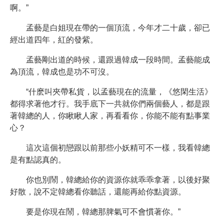
啊。”
孟藝是白姐現在帶的一個頂流，今年才二十歲，卻已
經出道四年，紅的發紫。
孟藝剛出道的時候，還跟過韓成一段時間。孟藝能成
為頂流，韓成也是功不可沒。
“什麽叫夾帶私貨，以孟藝現在的流量，《悠閑生活》
都得求著他才行。我手底下一共就你們兩個藝人，都是跟
著韓總的人，你瞅瞅人家，再看看你，你能不能有點事業
心？
這次這個初戀跟以前那些小妖精可不一樣，我看韓總
是有點認真的。
你也別鬧，韓總給你的資源你就乖乖拿著，以後好聚
好散，說不定韓總看你聽話，還能再給你點資源。
要是你現在鬧，韓總那脾氣可不會慣著你。”