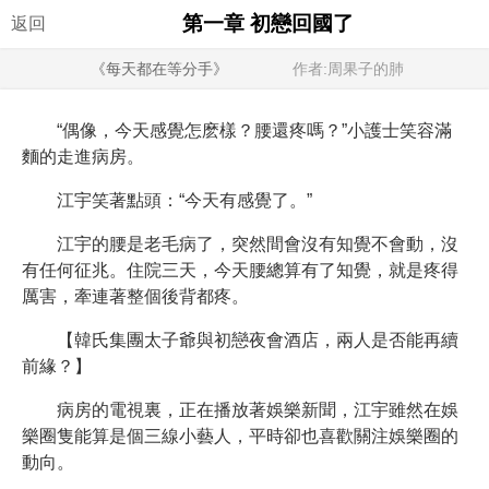
第一章 初戀回國了
返回
《每天都在等分手》
作者:周果子的肺
“偶像，今天感覺怎麽樣？腰還疼嗎？”小護士笑容滿
麵的走進病房。
江宇笑著點頭：“今天有感覺了。”
江宇的腰是老毛病了，突然間會沒有知覺不會動，沒
有任何征兆。住院三天，今天腰總算有了知覺，就是疼得
厲害，牽連著整個後背都疼。
【韓氏集團太子爺與初戀夜會酒店，兩人是否能再續
前緣？】
病房的電視裏，正在播放著娛樂新聞，江宇雖然在娛
樂圈隻能算是個三線小藝人，平時卻也喜歡關注娛樂圈的
動向。