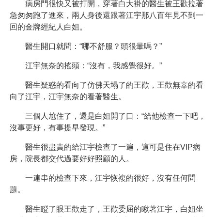
病房門很快又被打開，穿著白大褂的醫生被王歡拉著
急匆匆跑了進來，兩人身後還跟著江宇那八百年見不到一
回的金牌經紀人白姐。
醫生開口就問：“哪不舒服？頭很暈嗎？”
江宇無奈的搖頭：“沒有，我感覺很好。”
醫生疑惑的看向了仿佛天塌了的王歡，王歡無辜的看
向了江宇，江宇無奈的看著醫生。
三個人尬住了，還是白姐開了口：“給他檢查一下吧，
沒事更好，有事提早發現。”
醫生很盡責的給江宇檢查了一遍，這可是住在VIP病
房，院長都交代過要好好照顧的人。
一連串的檢查下來，江宇恢複的很好，沒有任何問
題。
醫生瞪了眼王歡走了，王歡委屈的瞅著江宇，白姐坐