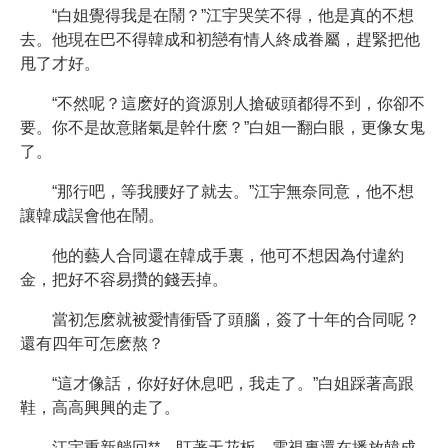
“白姐覺得我是在鬧？”江宇哭笑不得，他是真的不想
去。他現在巴不得韓成和初戀有情人終成眷屬，趕緊把他
甩了才好。
“不然呢？這麽好的資源別人搶破頭都得不到，你卻不
要。你不是故意賭氣是幹什麽？”白姐一翻白眼，更像女鬼
了。
“那行吧，等我腰好了就去。”江宇無奈同意，他不想
讓韓成誤會他在鬧。
他的藝人合同還在韓成手裏，他可不想因為付違約
金，把好不容易攢的錢丟掉。
當初怎麽就被愛情衝昏了頭腦，簽了十年的合同呢？
還有四年可怎麽熬？
“這才像話，你好好休息吧，我走了。”白姐踩著高跟
鞋，高高興興的走了。
江宇重新躺回**，盯著天花板，電視裏還在播放韓成