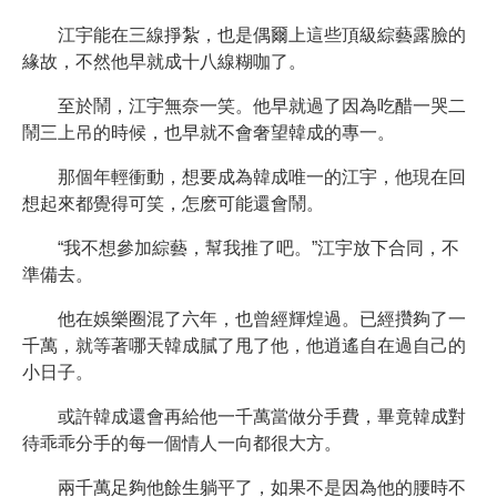
江宇能在三線掙紮，也是偶爾上這些頂級綜藝露臉的
緣故，不然他早就成十八線糊咖了。
至於鬧，江宇無奈一笑。他早就過了因為吃醋一哭二
鬧三上吊的時候，也早就不會奢望韓成的專一。
那個年輕衝動，想要成為韓成唯一的江宇，他現在回
想起來都覺得可笑，怎麽可能還會鬧。
“我不想參加綜藝，幫我推了吧。”江宇放下合同，不
準備去。
他在娛樂圈混了六年，也曾經輝煌過。已經攢夠了一
千萬，就等著哪天韓成膩了甩了他，他逍遙自在過自己的
小日子。
或許韓成還會再給他一千萬當做分手費，畢竟韓成對
待乖乖分手的每一個情人一向都很大方。
兩千萬足夠他餘生躺平了，如果不是因為他的腰時不