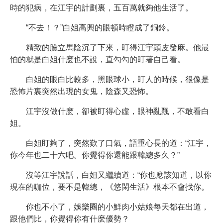
時的犯病，在江宇的計劃裏，五百萬就夠他生活了。
“不去！？”白姐高興的眼頓時瞪成了銅鈴。
精致的臉立馬陰沉了下來，盯得江宇頭皮發麻。他最
怕的就是白姐什麽也不說，直勾勾的盯著自己看。
白姐的眼白比較多，黑眼球小，盯人的時候，很像是
恐怖片裏突然出現的女鬼，陰森又恐怖。
江宇沒做什麽，卻被盯得心虛，眼神亂飄，不敢看白
姐。
白姐盯夠了，突然歎了口氣，語重心長的道：“江宇，
你今年也二十六吧。你覺得你還能跟韓總多久？”
沒等江宇說話，白姐又繼續道：“你也應該知道，以你
現在的咖位，要不是韓總，《悠閑生活》根本不會找你。
你也不小了，娛樂圈的小鮮肉小姑娘每天都在出道，
跟他們比，你覺得你有什麽優勢？