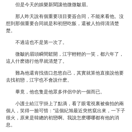
但是今天的娛樂新聞讓他微微皺眉。
那人昨天說有個重要項目要簽合同，不能來看他。沒
想到那個重要合同就是和初戀吃飯，還被人拍得清清楚
楚。
不過這也不是第一次了。
微皺的眉頭瞬間鬆開，江宇輕輕的一笑，都六年了，
這人什麽德行他早就清楚了。
難為他還肯找借口忽悠自己，其實就算他直接說他要
去找初戀，江宇也不會說什麽。
畢竟，他也隻是他眾多伴侶中的一個而已。
小護士給江宇掛上了點滴，看了眼電視裏被偷拍的兩
個人，笑得一臉可惜：“這個紀旭最近突然竄出來，一下子
很火，原來是韓總的初戀啊。我說怎麽哪哪都有他的消
息。