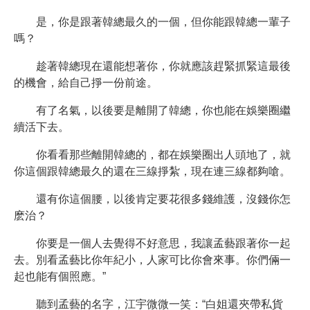
是，你是跟著韓總最久的一個，但你能跟韓總一輩子
嗎？
趁著韓總現在還能想著你，你就應該趕緊抓緊這最後
的機會，給自己掙一份前途。
有了名氣，以後要是離開了韓總，你也能在娛樂圈繼
續活下去。
你看看那些離開韓總的，都在娛樂圈出人頭地了，就
你這個跟韓總最久的還在三線掙紮，現在連三線都夠嗆。
還有你這個腰，以後肯定要花很多錢維護，沒錢你怎
麽治？
你要是一個人去覺得不好意思，我讓孟藝跟著你一起
去。別看孟藝比你年紀小，人家可比你會來事。你們倆一
起也能有個照應。”
聽到孟藝的名字，江宇微微一笑：“白姐還夾帶私貨