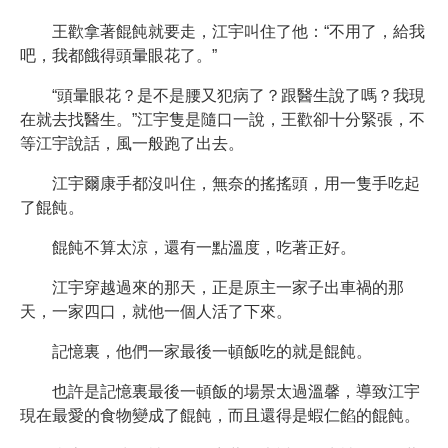
王歡拿著餛飩就要走，江宇叫住了他：“不用了，給我
吧，我都餓得頭暈眼花了。”
“頭暈眼花？是不是腰又犯病了？跟醫生說了嗎？我現
在就去找醫生。”江宇隻是隨口一說，王歡卻十分緊張，不
等江宇說話，風一般跑了出去。
江宇爾康手都沒叫住，無奈的搖搖頭，用一隻手吃起
了餛飩。
餛飩不算太涼，還有一點溫度，吃著正好。
江宇穿越過來的那天，正是原主一家子出車禍的那
天，一家四口，就他一個人活了下來。
記憶裏，他們一家最後一頓飯吃的就是餛飩。
也許是記憶裏最後一頓飯的場景太過溫馨，導致江宇
現在最愛的食物變成了餛飩，而且還得是蝦仁餡的餛飩。