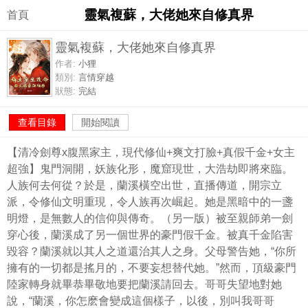
靈氣複蘇，大佬她來自修真界
首頁
靈氣複蘇，大佬她來自修真界
作者:
小狸
類別:
言情穿越
狀態:
完結
查看目錄
開始閱讀
【清冷劍尊x腹黑家主，現代修仙+爽文打臉+真假千金+女主
超強】鬼門洞開，妖族化形，魔窟現世，大浩劫即將來臨。​​
人族何去何從？​​於是，蘭溪橫空出世，直播傳道，開宗立
派，令修仙文明重現，令人族再次崛起。​​她是黑暗中的一盞
明燈，是無數人的信仰與傳奇。（另一版）被至親師弟一劍
穿心後，蘭溪成了另一個世界的豪門假千金。被真千金陷害
毀容？蘭溪就以其人之道還治其人之身。父母警告她，“你所
擁有的一切都是搖月的，不要妄想替代她。”然而，頂級豪門
陸家轉身就畢恭畢敬地要把蘭溪請回去。哥哥失望地對她
說，“蘭溪，你怎麽會變成這個樣子，以後，別叫我哥哥