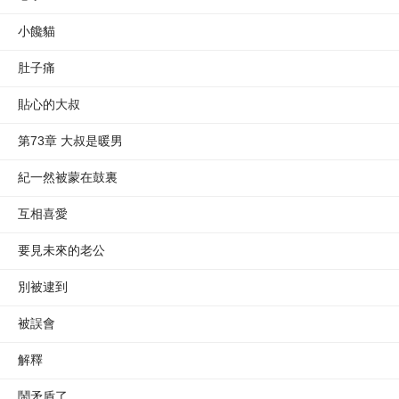
小饞貓
肚子痛
貼心的大叔
第73章 大叔是暖男
紀一然被蒙在鼓裏
互相喜愛
要見未來的老公
別被逮到
被誤會
解釋
鬧矛盾了