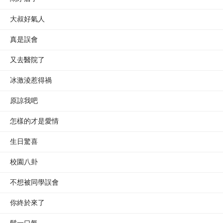
大叔好氣人
真是誤會
又去醫院了
冰激淩惹得禍
原諒我吧
怎樣的才是愛情
生日驚喜
校園八卦
不想被同學誤會
你終於來了