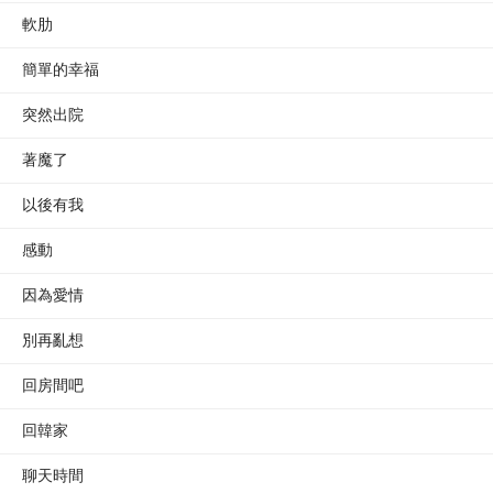
軟肋
簡單的幸福
突然出院
著魔了
以後有我
感動
因為愛情
別再亂想
回房間吧
回韓家
聊天時間