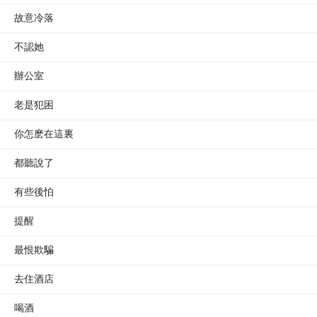
故意冷落
不認她
辦公室
老是犯困
你怎麽在這裏
都聽說了
有些後怕
提醒
最恨欺騙
去住酒店
喝酒