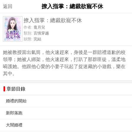
撩入指掌：總裁欲寵不休
返回
撩入指掌：總裁欲寵不休
作者:
翕月兒
類別:
言情穿越
狀態:
完結
她被教授當出氣筒，他火速趕來，身後是一群賠禮道歉的校
領導；她被人綁架，他火速趕來，打趴了那群匪徒，溫柔地
嗬護她。他跟他心愛的小妻子玩起了捉迷藏的小遊戲，樂在
其中。
章節目錄
婚禮的開始
新郎落跑
大鬧婚禮