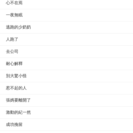
心不在焉
一夜無眠
逃跑的少奶奶
人跑了
去公司
耐心解釋
別大驚小怪
惹不起的人
張媽要離開了
激動的紀一然
成功挽留