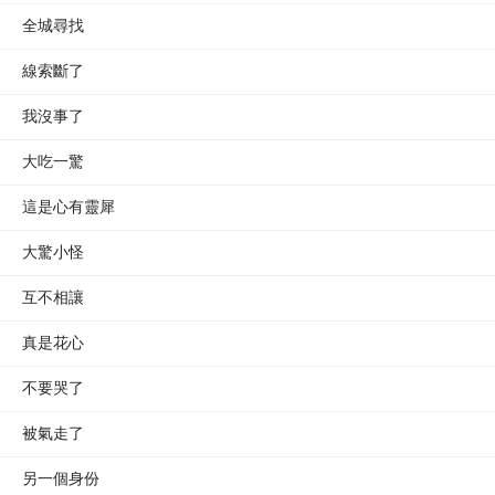
全城尋找
線索斷了
我沒事了
大吃一驚
這是心有靈犀
大驚小怪
互不相讓
真是花心
不要哭了
被氣走了
另一個身份