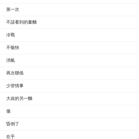
第一次
不該看到的畫麵
冷戰
不愉快
消氣
再次聯係
少管情事
大叔的另一麵
傷
昏倒了
在乎