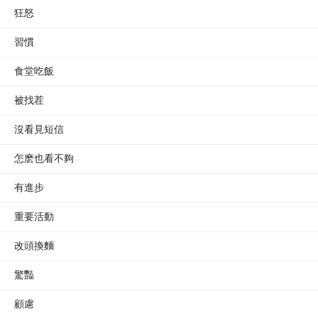
狂怒
習慣
食堂吃飯
被找茬
沒看見短信
怎麽也看不夠
有進步
重要活動
改頭換麵
驚豔
顧慮