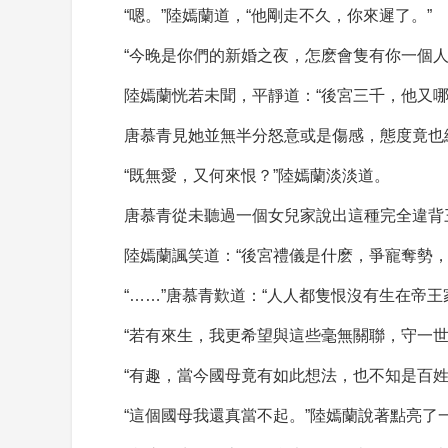
“嗯。”陸嫣蘭道，“他剛走不久，你來遲了。”
“今晚是你們的新婚之夜，怎麽會隻有你一個人
陸嫣蘭恍若未聞，平靜道：“後宮三千，他又哪
唐慕青見她並無半分怒意或是傷感，態度竟也
“既無愛，又何來恨？”陸嫣蘭淡淡道。
唐慕青從未聽過一個女兒家說出這種完全違背
陸嫣蘭諷笑道：“後宮禮儀是什麽，爭寵奪勢，
“……”唐慕青歎道：“人人都隻恨沒有生在帝
“若有來生，我更希望與這些毫無關聯，守一
“有趣，當今國母竟有如此想法，也不知是百姓
“這個國母我還真當不起。”陸嫣蘭說著點亮