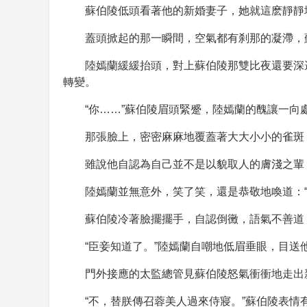
蘇伯陵低頭看著他的新婚妻子，她就這麽靜靜
蓋頭掀起的那一瞬間，空氣都有刹那的凝滯，
陸嫣蘭緩緩抬頭，對上蘇伯陵那雙比夜還要深
轉變。
“你……”蘇伯陵眉頭緊蹙，陸嫣蘭的醜讓一向
那張臉上，密密麻麻地覆蓋著大大小小的雀斑
雖說他自認為自己並不是以貌取人的膚淺之輩
陸嫣蘭並無意外，笑了笑，還是恭敬地喚道：“
蘇伯陵冷著臉擺擺手，自認倒黴，語氣不善道
“臣妾知道了。”陸嫣蘭自嘲地低眉垂眼，目送
門外接應的太監總管見蘇伯陵怒氣衝衝地走出
“不，替朕傳召蓉美人過來侍寢。”蘇伯陵表情