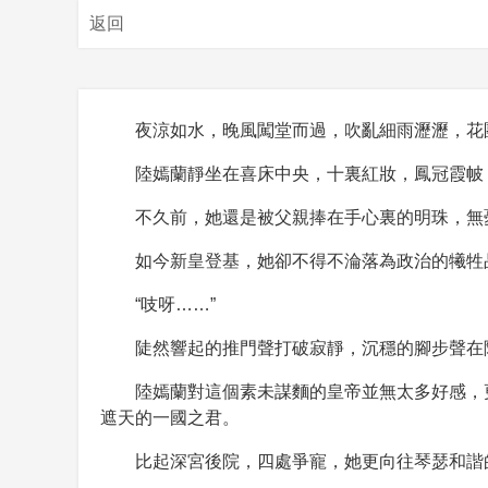
返回
夜涼如水，晚風闖堂而過，吹亂細雨瀝瀝，花
陸嫣蘭靜坐在喜床中央，十裏紅妝，鳳冠霞帔
不久前，她還是被父親捧在手心裏的明珠，無
如今新皇登基，她卻不得不淪落為政治的犧牲
“吱呀……”
陡然響起的推門聲打破寂靜，沉穩的腳步聲在
陸嫣蘭對這個素未謀麵的皇帝並無太多好感，
遮天的一國之君。
比起深宮後院，四處爭寵，她更向往琴瑟和諧