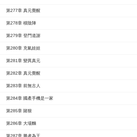
第277章 真元覺醒
第278章 積陰陣
第279章 登門道謝
第280章 充氣娃娃
第281章 變異真元
第282章 真元覺醒
第283章 前無古人
第284章 國產手機是一家
第285章 賭狠
第286章 大場麵
第287章 勝者為王