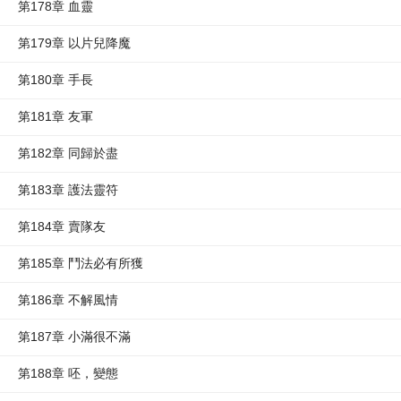
第178章 血靈
第179章 以片兒降魔
第180章 手長
第181章 友軍
第182章 同歸於盡
第183章 護法靈符
第184章 賣隊友
第185章 鬥法必有所獲
第186章 不解風情
第187章 小滿很不滿
第188章 呸，變態