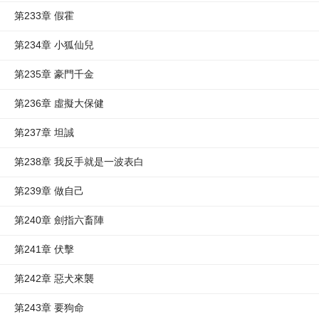
第233章 假霍
第234章 小狐仙兒
第235章 豪門千金
第236章 虛擬大保健
第237章 坦誠
第238章 我反手就是一波表白
第239章 做自己
第240章 劍指六畜陣
第241章 伏擊
第242章 惡犬來襲
第243章 要狗命