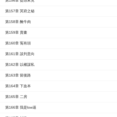
第156章 提頭來見
第157章 冥府之秘
第158章 醃牛肉
第159章 賣畫
第160章 冤有頭
第161章 談判意向
第162章 以權謀私
第163章 留後路
第164章 下血本
第165章 二房
第166章 我是low逼