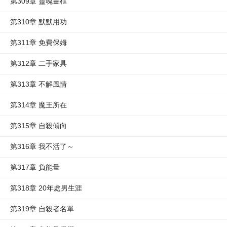
第309章 靈魂畫框
第310章 默默用功
第311章 免費保姆
第312章 二手家具
第313章 不解風情
第314章 魔王所在
第315章 自殺傾向
第316章 我不活了～
第317章 負能量
第318章 20年處男生涯
第319章 自殺者名單