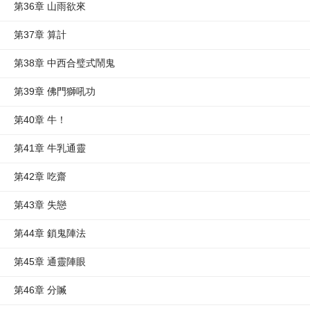
第36章 山雨欲來
第37章 算計
第38章 中西合璧式鬧鬼
第39章 佛門獅吼功
第40章 牛！
第41章 牛乳通靈
第42章 吃齋
第43章 失戀
第44章 鎖鬼陣法
第45章 通靈陣眼
第46章 分贓