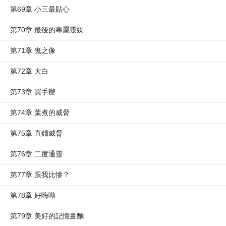
第69章 小三最貼心
第70章 最後的專屬靈媒
第71章 鬼之像
第72章 大白
第73章 買手辦
第74章 葉煮的威脅
第75章 直麵威脅
第76章 二度通靈
第77章 跟我比慘？
第78章 好嗨呦
第79章 美好的記憶畫麵