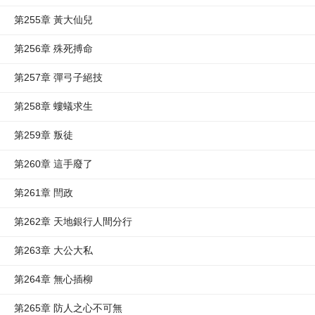
第255章 黃大仙兒
第256章 殊死搏命
第257章 彈弓子絕技
第258章 螻蟻求生
第259章 叛徒
第260章 這手廢了
第261章 閆政
第262章 天地銀行人間分行
第263章 大公大私
第264章 無心插柳
第265章 防人之心不可無