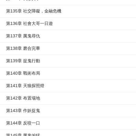
第135章 社交障礙，金融危機
第136章 社會大哥一日遊
第137章 厲鬼尋仇
第138章 磨合完畢
第139章 捉鬼行動
第140章 戰術布局
第141章 天狼探照燈
第142章 布置場地
第143章 作妖捉鬼
第144章 反咬一口
第145章 厲鬼凶猛