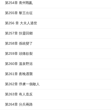
第254章 青州戰亂
第255章 黎王出征
第256 章 大夫人過世
第257章 扶靈回鄉
第258章 係統變了
第259章 頭痛欲裂
第260章 溫泉野浴
第261章 夜晚遇襲
第262章 俘虜一個敵人
第263章 有人造反
第264章 分兵兩路