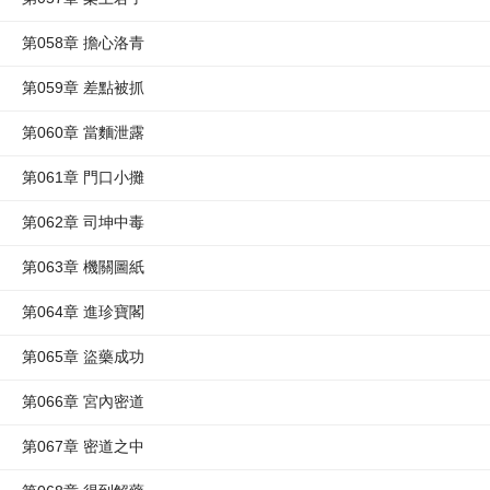
第058章 擔心洛青
第059章 差點被抓
第060章 當麵泄露
第061章 門口小攤
第062章 司坤中毒
第063章 機關圖紙
第064章 進珍寶閣
第065章 盜藥成功
第066章 宮內密道
第067章 密道之中