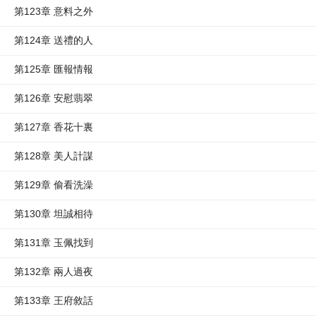
第123章 意料之外
第124章 送禮的人
第125章 匯報情報
第126章 安慰翡翠
第127章 香花十裏
第128章 美人計謀
第129章 偷看洗澡
第130章 坦誠相待
第131章 玉佩找到
第132章 兩人過夜
第133章 王府敘話