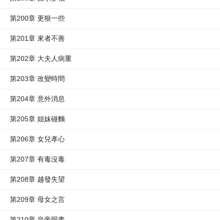
第200章 更狠一些
第201章 來者不善
第202章 大夫人病重
第203章 改變時間
第204章 意外消息
第205章 姐妹碰麵
第206章 女兒孝心
第207章 有毒沒毒
第208章 越發失望
第209章 母女之言
第210章 皇帝賜畫