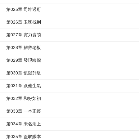
第025章 司坤過府
第026章 玉墜找到
第027章 實力賣萌
第028章 解救老板
第029章 發現端倪
第030章 懷疑升級
第031章 跟他生氣
第032章 和好如初
第033章 一本正經
第034章 未名湖上
第035章 盜取賬本