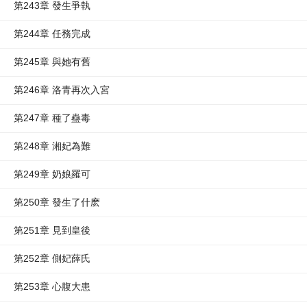
第243章 發生爭執
第244章 任務完成
第245章 與她有舊
第246章 洛青再次入宮
第247章 種了蠱毒
第248章 湘妃為難
第249章 奶娘羅可
第250章 發生了什麽
第251章 見到皇後
第252章 側妃薛氏
第253章 心腹大患