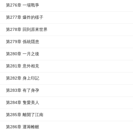
第276章 一場戰爭
第277章 爆炸的樣子
第278章 回到原來世界
第279章 係統隱患
第280章 一月之後
第281章 意外相見
第282章 身上印記
第283章 有了身孕
第284章 隻愛美人
第285章 離開了江南
第286章 運籌帷幄