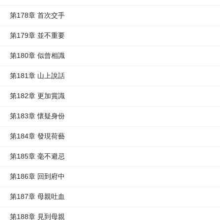
第178章 首次交手
第179章 並不重要
第180章 似曾相識
第181章 山上說話
第182章 更加賞識
第183章 懷疑身份
第184章 發現荷藝
第185章 毫不避忌
第186章 回到府中
第187章 母親吐血
第188章 見到母親