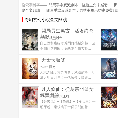
搜索關鍵字——
開局手拿反派劇本，強搶主角未婚妻
、
開
說全文閱讀
、
開局手拿反派劇本，強搶主角未婚妻免費閱
奇幻玄幻小說全文閱讀
開局長生萬古，活著終會
無敵
作者:
紙墨殘年
白玄因和虐貓者搏鬥而攜貓穿越，但
不知什麽原因，係統賜予白玄長...
天命大魔修
作者:
譯月
天武大陸，實力為尊，武道巔峰，可
滅天地日月星！一代魔帝，慘遭...
凡人修仙：從為宗門聖女
解毒開始
作者:
我是懶大王呀
【升級流】+【係統】+【多女主】一
朝穿越，秦牧成了一個宗門的雜...