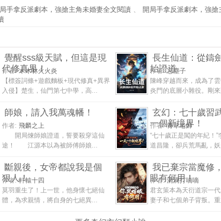
局手拿反派劇本，強搶主角未婚妻全文閱讀
、
開局手拿反派劇本，強搶
讀
覺醒sss級天賦，但這是現
長生仙道：從鑄
代修真界！
始證道
作者:
木木林火火炎
作者:
忘塵子
【標簽詞條+遊戲麵板+現代修真+異界
陳峰穿越而來，成為了雲
入侵】楚生，仙門第七中學，高...
炎門的底層小雜役。剛來到
師娘，請入我萬魂幡！
玄幻：七十歲習
一個新境界！
作者:
飛麟之上
作者:
青草老師
開局煉師娘證道，誓要殺穿這仙
“七十歲正是闖的年紀！”
途！ 江源本以為被師傅師娘...
道昌隆，卻兵荒馬亂，妖魔
斷親後，女帝都說我是個
我已棄宗當魔修
狠人！
眼有何用！
作者:
軒轅十四
作者:
滴滴打嘀嘀
莫羽重生了！上一世，他身懷七絕仙
君玄策本為天衍道宗一代
體，為求親情，將自身的七絕異...
妻子和七個弟子背叛。重來