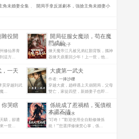
主角未婚妻全集
、
開局手拿反派劇本，強搶主角未婚妻小
劍雜役開
開局征服女魔頭，苟在魔
門成仙
作者:
韓公子
州修仙界青
煉天魔帝江凡被兄弟紅顏背叛，攜神
這方...
器煉天鼎重回少年！上一世，他...
武，一天
大虞第一武夫
作者:
一捧沙礫
李昊穿越到武
穿越大虞，趙崢遇上天崩開局，父母
...
雙亡，家徒四壁，新婚妻子也即...
，你哭瞎
係統成了惹禍精，冤債根
本還不清
作者:
不吃碳水
天驕，卻遭
”叮咚！“”歡迎使用全自動修煉係
一世...
統！“”您選擇修煉焚心掌，係...