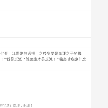
是他死！江辭別無選擇！之後隻要是氣運之子的機
”“我是反派？誰菜誰才是反派！”“嘰裏咕嚕說什麽
時間進行處理，謝謝！