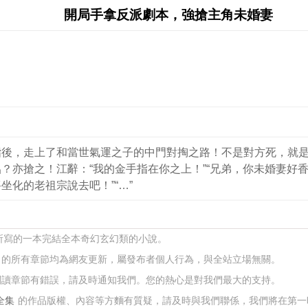
開局手拿反派劇本，強搶主角未婚妻
指後，走上了和當世氣運之子的中門對掏之路！不是對方死，就
亦搶之！江辭：“我的金手指在你之上！”“兄弟，你未婚妻好香！
化的老祖宗說去吧！”“…”
 所寫的一本完結全本奇幻玄幻類的小說。
的所有章節均為網友更新，屬發布者個人行為，與全站立場無關。
閱讀章節有錯誤，請及時通知我們。您的熱心是對我們最大的支持。
全集
的作品版權、內容等方麵有質疑，請及時與我們聯係，我們將在第一