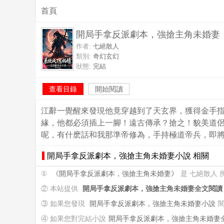
首頁
開局手拿反派劇本，強搶主角未婚妻
作者:
七絕散人
類別:
奇幻玄幻
狀態:
完結
查看目錄
開始閱讀
江辭一覺醒來發現他竟穿越到了天玄界，獲得金手
緣，他都必須插上一腳！遠古傳承？搶之！貌美道侶？
呢，有什麽話和我那準帝修為，手持極道帝兵，即將坐
開局手拿反派劇本，強搶主角未婚妻小說 相關
①
《開局手拿反派劇本，強搶主角未婚妻》
是 七絕散人
② 本站提供
開局手拿反派劇本，強搶主角未婚妻全文閱讀
③ 如果您發現
開局手拿反派劇本，強搶主角未婚妻小說
④ 如果您對完結小說
開局手拿反派劇本，強搶主角未婚妻