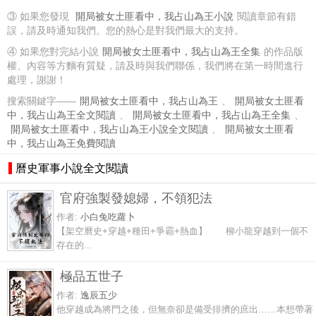
③ 如果您發現
開局被女土匪看中，我占山為王小說
閱讀章節有錯
誤，請及時通知我們。您的熱心是對我們最大的支持。
④ 如果您對完結小說
開局被女土匪看中，我占山為王全集
的作品版
權、內容等方麵有質疑，請及時與我們聯係，我們將在第一時間進行
處理，謝謝！
搜索關鍵字——
開局被女土匪看中，我占山為王
、
開局被女土匪看
中，我占山為王全文閱讀
、
開局被女土匪看中，我占山為王全集
、
開局被女土匪看中，我占山為王小說全文閱讀
、
開局被女土匪看
中，我占山為王免費閱讀
曆史軍事小說全文閱讀
官府強製發媳婦，不領犯法
作者:
小白兔吃蘿卜
【架空曆史+穿越+種田+爭霸+熱血】 柳小龍穿越到一個不
存在的...
極品五世子
作者:
逸辰五少
他穿越成為將門之後，但無奈卻是備受排擠的庶出……本想帶著