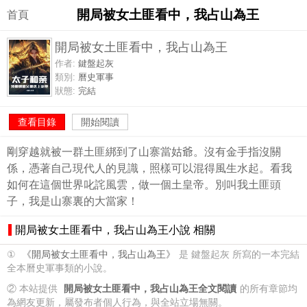
開局被女土匪看中，我占山為王
首頁
開局被女土匪看中，我占山為王
作者:
鍵盤起灰
類別:
曆史軍事
狀態:
完結
查看目錄
開始閱讀
剛穿越就被一群土匪綁到了山寨當姑爺。沒有金手指沒關
係，憑著自己現代人的見識，照樣可以混得風生水起。看我
如何在這個世界叱詫風雲，做一個土皇帝。別叫我土匪頭
子，我是山寨裏的大當家！
開局被女土匪看中，我占山為王小說 相關
①
《開局被女土匪看中，我占山為王》
是 鍵盤起灰 所寫的一本完結
全本曆史軍事類的小說。
② 本站提供
開局被女土匪看中，我占山為王全文閱讀
的所有章節均
為網友更新，屬發布者個人行為，與全站立場無關。