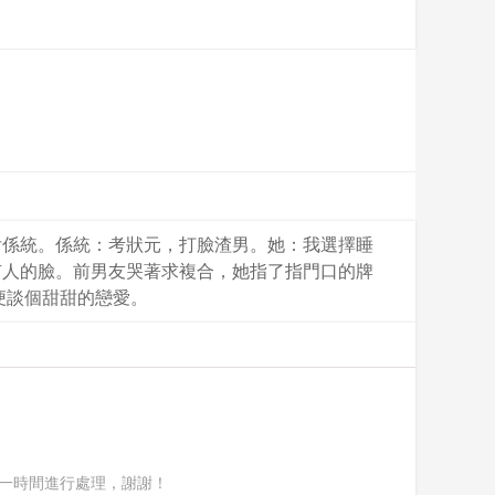
舌係統。係統：考狀元，打臉渣男。她：我選擇睡
有人的臉。前男友哭著求複合，她指了指門口的牌
便談個甜甜的戀愛。
一時間進行處理，謝謝！