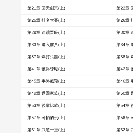
第21章 回天劍宗(上)
第22章 
第25章 排名大賽(上)
第26章 
第29章 連續晉級(上)
第30章 
第33章 進入前八(上)
第34章 
第37章 爆打張龍(上)
第38章 
第41章 獲得獎勵(上)
第42章 
第45章 半路截殺(上)
第46章 
第49章 返回家族(上)
第50章 
第53章 後輩比武(上)
第54章 
第57章 可怕的劍(上)
第58章 
第61章 武道十重(上)
第62章 