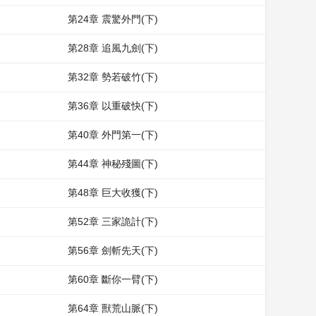
第24章 震驚外門(下)
第28章 追風九劍(下)
第32章 勢若破竹(下)
第36章 以重破快(下)
第40章 外門第一(下)
第44章 神秘殘圖(下)
第48章 巨大收獲(下)
第52章 三家詭計(下)
第56章 劍斬先天(下)
第60章 斷你一臂(下)
第64章 獸荒山脈(下)