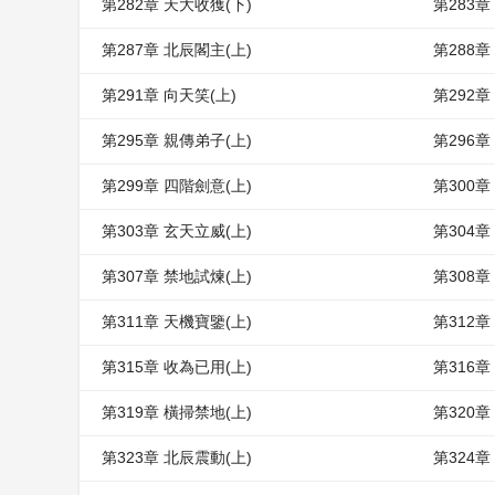
第282章 天大收獲(下)
第283章
第287章 北辰閣主(上)
第288章
第291章 向天笑(上)
第292章
第295章 親傳弟子(上)
第296章
第299章 四階劍意(上)
第300章
第303章 玄天立威(上)
第304章
第307章 禁地試煉(上)
第308章
第311章 天機寶鑒(上)
第312章
第315章 收為已用(上)
第316章
第319章 橫掃禁地(上)
第320章
第323章 北辰震動(上)
第324章