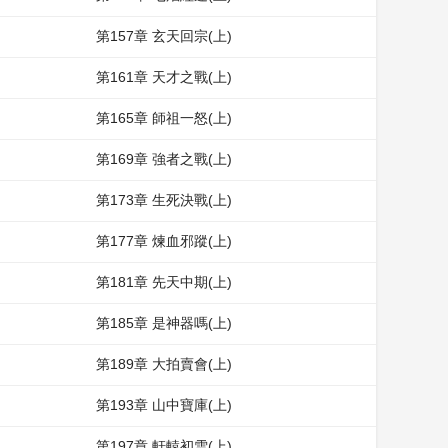
第157章 玄天回宗(上)
第161章 天才之戰(上)
第165章 師祖一怒(上)
第169章 強者之戰(上)
第173章 生死決戰(上)
第177章 煉血邪蹤(上)
第181章 先天中期(上)
第185章 是神器嗎(上)
第189章 大拍賣會(上)
第193章 山中寶庫(上)
第197章 軒轅初雪(上)