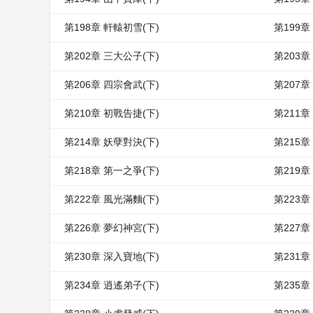
第198章 軒轅初雪(下)
第199章
第202章 三大公子(下)
第203章
第206章 四宗會武(下)
第207章
第210章 初戰告捷(下)
第211章
第214章 妖孽對決(下)
第215章
第218章 第一之爭(下)
第219章
第222章 風光滿麵(下)
第223章
第226章 夢幻神宮(下)
第227章
第230章 深入寶地(下)
第231章
第234章 逍遙弟子(下)
第235章