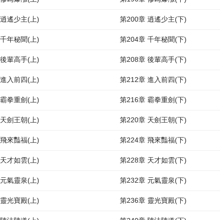
 逍遙少主(上)
第200章 逍遙少主(下)
 千年秘聞(上)
第204章 千年秘聞(下)
 後輩高手(上)
第208章 後輩高手(下)
 進入前四(上)
第212章 進入前四(下)
 霸拳重劍(上)
第216章 霸拳重劍(下)
 天劍王朝(上)
第220章 天劍王朝(下)
 飛來豔福(上)
第224章 飛來豔福(下)
 天才如雲(上)
第228章 天才如雲(下)
 元氣靈泉(上)
第232章 元氣靈泉(下)
 靈光寶殿(上)
第236章 靈光寶殿(下)