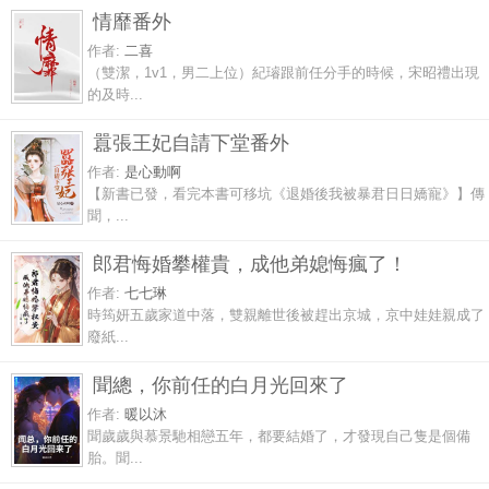
情靡番外
作者:
二喜
（雙潔，1v1，男二上位）紀璿跟前任分手的時候，宋昭禮出現
的及時...
囂張王妃自請下堂番外
作者:
是心動啊
【新書已發，看完本書可移坑《退婚後我被暴君日日嬌寵》】傳
聞，...
郎君悔婚攀權貴，成他弟媳悔瘋了！
作者:
七七琳
時筠妍五歲家道中落，雙親離世後被趕出京城，京中娃娃親成了
廢紙...
聞總，你前任的白月光回來了
作者:
暖以沐
聞歲歲與慕景馳相戀五年，都要結婚了，才發現自己隻是個備
胎。聞...