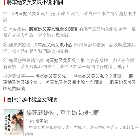
將軍她又美又颯小說 相關
①
《將軍她又美又颯》
是 禾肆 所寫的一本完結全本言情穿越類的小
說。
② 本站提供
將軍她又美又颯全文閱讀
的所有章節均為網友更新，屬
發布者個人行為，與全站立場無關。
③ 如果您發現
將軍她又美又颯小說
閱讀章節有錯誤，請及時通知我
們。您的熱心是對我們最大的支持。
④ 如果您對完結小說
將軍她又美又颯全集
的作品版權、內容等方麵
有質疑，請及時與我們聯係，我們將在第一時間進行處理，謝謝！
搜索關鍵字——
將軍她又美又颯
、
將軍她又美又颯全文閱讀
、
將
軍她又美又颯全集
、
將軍她又美又颯小說全文閱讀
、
將軍她又美又
颯免費閱讀
言情穿越小說全文閱讀
慘死新婚夜，重生嫡女傾朝野
作者:
慵不能
京中貴女圈裏都在傳，孟芍君瘋了。居然主動推遲了，她與太子
的婚...