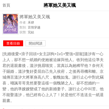
將軍她又美又颯
首頁
將軍她又美又颯
作者:
禾肆
類別:
言情穿越
狀態:
完結
查看目錄
開始閱讀
[先婚後愛+浪子回頭+女主訓狗+1v1+雙強+甜寵]溫汐有一心
上人，卻不想一紙婚約使她被迫嫁與他人。收到他這位準夫
君的退親書後，溫汐挑眉嗤笑，當真以為她稀罕他？奈何天
子賜婚，溫汐隻好委屈自己先入侯府，之後再尋機和離。京
城傳言溫汐大將軍身高八尺，貌醜如鬼。謝行止心中對此竊
喜，嘲諷哥哥竟然要娶這樣一個醜陋之人。卻不想婚約一
變，他的準嫂嫂變成了他的新婚妻子。謝行止心中叫苦。他
不能娶溫汐，他已經有心上人了！於是他忙不迭送去一紙退
親書。