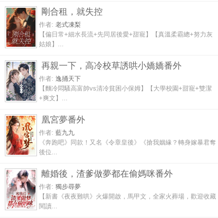
剛合租，就失控
作者:
老式凍梨
【偏日常+細水長流+先同居後愛+甜寵】【真溫柔霸總+努力灰
姑娘】...
再親一下，高冷校草誘哄小嬌嬌番外
作者:
逸捅天下
【麵冷悶騷高富帥vs清冷貧困小保姆】【大學校園+甜寵+雙潔
+爽文】...
凰宮夢番外
作者:
藍九九
《奔跑吧》同款！又名《令章皇後》《搶我姻緣？轉身嫁暴君奪
後位...
離婚後，渣爹做夢都在偷媽咪番外
作者:
獨步尋夢
【新書《夜夜難哄》火爆開啟，馬甲文，全家火葬場，歡迎收藏
閱讀...