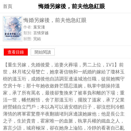
悔婚另嫁後，前夫他急紅眼
首頁
悔婚另嫁後，前夫他急紅眼
作者:
葉安淺
類別:
言情穿越
狀態:
完結
查看目錄
開始閱讀
【重生另嫁，先婚後愛，追妻火葬場，男二上位，1V1】前
世，林月瑤父母雙亡，她拿著信物和一紙婚約嫁給了瓊林玉
樹的溫玉珩，成婚後他自請調至邊遠城池任職，徒留她獨守
空房十年；那十年她收斂鋒芒隱忍溫婉，執掌中饋操持溫
家，承了所有罵名，最後卻隻換來了被辜負和離的下場；重
活一世，幡然醒悟，舍了那溫玉珩，擺脫了溫家，承了父業
經營鋪自立門戶；本以為可以過安穩的日子，卻沒想到冷酷
薄情的將軍霍驚塵半夜翻牆堵到床邊讓她嫁他；他是長公主
之子，生於貴胄，霍家唯一的血脈，執掌兵權的鐵血之人，
寡言少語，城府極深，卻在她身上淪陷，冷靜的看著自己亂