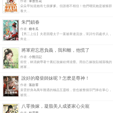
作者:
筆墨生花
朵朵早知道她有七個爹爹。但誰都不相信！他們嘲笑她是被猴群
養大...
朱門鎖春
作者:
糖冬瓜
【男二上位】夫君因廢太子一案被牽連流放，宋詞兮四處求人，
奔走...
將軍府忘恩負義，我和離，他慌了
作者:
小熊日記
前世，林清婉帶著十裏紅妝嫁給傅淩塵。用自己嫁妝貼補落魄的
將軍...
說好的廢柴師妹呢？怎麽是尊神！
作者:
落款零
裴雲舒身為萬年難遇的極品五靈根，曾也被整個宗門捧在掌心，
被視...
八零換嫁，凝脂美人成婆家心尖寵
作者:
枝雲夢