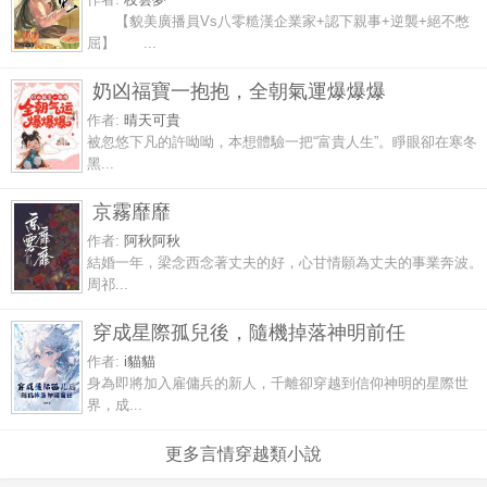
【貌美廣播員Vs八零糙漢企業家+認下親事+逆襲+絕不憋
屈】 ...
奶凶福寶一抱抱，全朝氣運爆爆爆
作者:
晴天可貴
被忽悠下凡的許呦呦，本想體驗一把“富貴人生”。睜眼卻在寒冬
黑...
京霧靡靡
作者:
阿秋阿秋
結婚一年，梁念西念著丈夫的好，心甘情願為丈夫的事業奔波。
周祁...
穿成星際孤兒後，隨機掉落神明前任
作者:
i貓貓
身為即將加入雇傭兵的新人，千離卻穿越到信仰神明的星際世
界，成...
更多言情穿越類小說