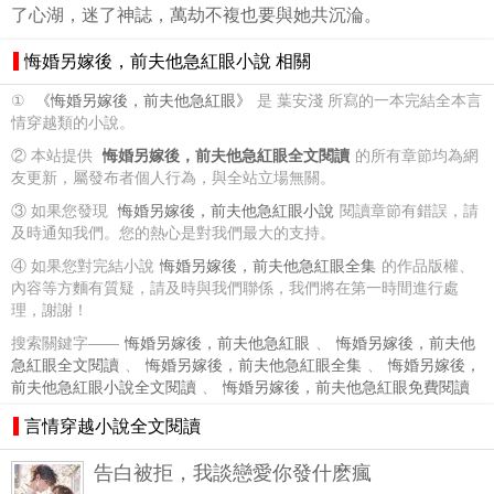
了心湖，迷了神誌，萬劫不複也要與她共沉淪。
悔婚另嫁後，前夫他急紅眼小說 相關
①
《悔婚另嫁後，前夫他急紅眼》
是 葉安淺 所寫的一本完結全本言
情穿越類的小說。
② 本站提供
悔婚另嫁後，前夫他急紅眼全文閱讀
的所有章節均為網
友更新，屬發布者個人行為，與全站立場無關。
③ 如果您發現
悔婚另嫁後，前夫他急紅眼小說
閱讀章節有錯誤，請
及時通知我們。您的熱心是對我們最大的支持。
④ 如果您對完結小說
悔婚另嫁後，前夫他急紅眼全集
的作品版權、
內容等方麵有質疑，請及時與我們聯係，我們將在第一時間進行處
理，謝謝！
搜索關鍵字——
悔婚另嫁後，前夫他急紅眼
、
悔婚另嫁後，前夫他
急紅眼全文閱讀
、
悔婚另嫁後，前夫他急紅眼全集
、
悔婚另嫁後，
前夫他急紅眼小說全文閱讀
、
悔婚另嫁後，前夫他急紅眼免費閱讀
言情穿越小說全文閱讀
告白被拒，我談戀愛你發什麽瘋