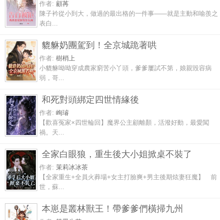
作者:
顧苒
陳子衿從小到大，做過的最出格的一件事——就是主動和喻羨之
表白...
貔貅奶團駕到！全京城跪著哄
作者:
樹梢上
小貔貅呦呦穿成農家窮苦小丫頭，爹爹屢試不第，娘親毀容病
弱，哥...
和死對頭綁定四世情緣後
作者:
峋璿
【歡喜冤家×四世輪回】魔界公主顧離顏，活潑好動，最愛闖
禍。天...
全家白眼狼，重生後大小姐掀桌不裝了
作者:
茉莉冰冰茶
【全家重生+全員火葬場+女主打臉爽+男主後期炫妻狂魔】 前
世，蘇...
本崽是叢林獸王！帶爹爹們橫掃九州