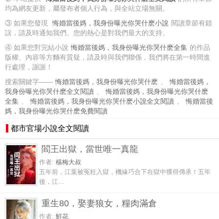
均為網友更新，屬發布者個人行為，與全站立場無關。
③ 如果您發現
悔婚當後媽，我身份曝光你哭什麽小說
閱讀章節有錯
誤，請及時通知我們。您的熱心是對我們最大的支持。
④ 如果您對完結小說
悔婚當後媽，我身份曝光你哭什麽全集
的作品
版權、內容等方麵有質疑，請及時與我們聯係，我們將在第一時間進
行處理，謝謝！
搜索關鍵字——
悔婚當後媽，我身份曝光你哭什麽
、
悔婚當後媽，
我身份曝光你哭什麽全文閱讀
、
悔婚當後媽，我身份曝光你哭什麽
全集
、
悔婚當後媽，我身份曝光你哭什麽小說全文閱讀
、
悔婚當後
媽，我身份曝光你哭什麽免費閱讀
都市官場小說全文閱讀
閻王出獄，當世唯一真龍
作者:
楊梅大叔
五年前，江葉被冤枉入獄，機緣巧合下在獄中獲得傳承！五年
後，江...
重生80，娶妻狼女，糧肉滿倉
作者:
鮮花