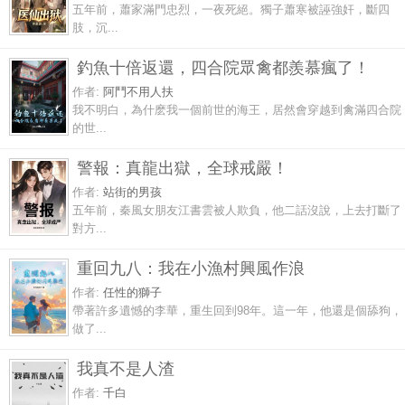
五年前，蕭家滿門忠烈，一夜死絕。獨子蕭寒被誣強奸，斷四
肢，沉...
釣魚十倍返還，四合院眾禽都羨慕瘋了！
作者:
阿鬥不用人扶
我不明白，為什麽我一個前世的海王，居然會穿越到禽滿四合院
的世...
警報：真龍出獄，全球戒嚴！
作者:
站街的男孩
五年前，秦風女朋友江書雲被人欺負，他二話沒說，上去打斷了
對方...
重回九八：我在小漁村興風作浪
作者:
任性的獅子
帶著許多遺憾的李華，重生回到98年。這一年，他還是個舔狗，
做了...
我真不是人渣
作者:
千白