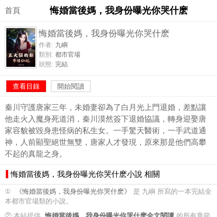
悔婚當後媽，我身份曝光你哭什麽
首頁
悔婚當後媽，我身份曝光你哭什麽
作者:
九嶼
類別:
都市官場
狀態:
完結
查看目錄
開始閱讀
秦川守護唐家三年，未婚妻卻為了白月光上門退婚，差點讓
他走火入魔身死道消，秦川漠然簽下退婚協議，轉身迎娶唐
家容貌被毀身患怪病的私生女。一手驚天醫術，一手武道通
神，人前顯聖絕世無雙，唐家人才發現，原來那是他們高攀
不起的真龍之身。
悔婚當後媽，我身份曝光你哭什麽小說 相關
①
《悔婚當後媽，我身份曝光你哭什麽》
是 九嶼 所寫的一本完結全
本都市官場類的小說。
② 本站提供
悔婚當後媽，我身份曝光你哭什麽全文閱讀
的所有章節