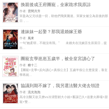
換親後成王府團寵，全家跪求我原諒
作者:
雲間月升
宋盈為父兄頃盡一切，助他們飛黃騰達。宋家女被立為皇後的那
日，...
連妹妹一起娶？那我退婚嫁王爺
作者:
風來
一句“她柔弱，不能沒有我。” 未婚夫在沈婉言生辰當日，提
出...
團寵玄學崽崽五歲半，被全皇宮讀心了
作者:
糖十二
【團寵+玄學+反向讀心+真假公主】五歲半假公主楚棠棠，靠玄
學再就...
協議到期不嫁了，我另選法醫大佬去領證
作者:
流光泡泡
高冷法醫又欲又撩vs冷清堅韌大小姐+蓄謀已久+追妻火葬場+甜
寵+雙...