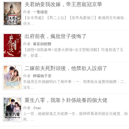
夫君納妾我改嫁，帝王恩寵冠京華
作者:
一隻碰瓷
【女非男處】【男二上位】【皇帝為愛做三】秦滿用五年嫁妝，
供夫...
出府前夜，瘋批世子後悔了
作者:
暴富錦鯉酥
【虐戀+強取豪奪+追妻火葬場+女主堅毅清醒】司遙熬過了五
年，卻還...
二嫁前夫死對頭後，他禁欲人設崩了
作者:
檸檬柚子茶
辛蘊用五年婚姻明白了兩件事：一、周聿桉永遠覺得她髒；二、
沒生...
重生八零，我靠卜卦係統養四個大佬
作者:
小uu
上一世，她被賭鬼丈夫磋磨一生，眼睜睜看著四個女兒被賣、病
死、...