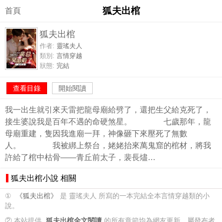
狐夫出棺
首頁
狐夫出棺
作者:
靈瑤夫人
類別:
言情穿越
狀態:
完結
查看目錄
開始閱讀
我一出生就引來天雷把龍母廟給劈了，還把生父給克死了，
接生婆說我是百年不遇的命硬煞星。 七歲那年，龍
母廟重建，隻因我進廟一拜，神像砸下來壓死了無數
人。 我被綁上祭台，姥姥抬來萬鬼窟的棺材，將我
許給了棺中枯骨——青丘前太子，裴長燼…
狐夫出棺小說 相關
①
《狐夫出棺》
是 靈瑤夫人 所寫的一本完結全本言情穿越類的小
說。
② 本站提供
狐夫出棺全文閱讀
的所有章節均為網友更新，屬發布者