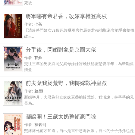
死後，...
將軍哪有帝君香，改嫁享權登高枝
作者:
七茶
【清冷將門嫡女vs假死兼祧兩房竹馬夫君vs強取豪奪能爭會搶攝
政王...
分手後，閃婚對象是京圈大佬
作者:
苔蘚
交往三年的男友與同父異母妹妹許晚秋秘密戀愛半年，為斬斷舊
情並...
前夫棄我於荒野，我轉嫁戰神皇叔
作者:
斂星l
新婚半月，夫君為好友妹妹棄桑榆於荒郊。程澈說，林芊芊的兄
長為...
都讓開！三歲太奶整頓豪門啦
作者:
福氣到
熙沫沫死前才知道，自己是書中惡毒反派，自己的子子孫孫也是