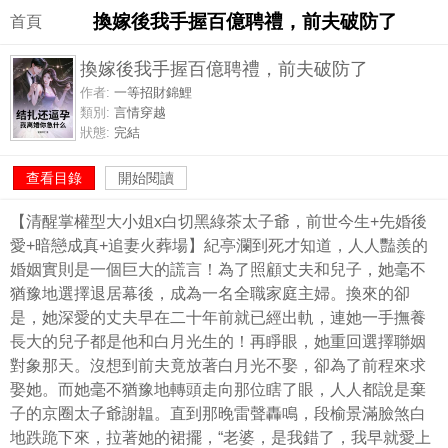
換嫁後我手握百億聘禮，前夫破防了
首頁
換嫁後我手握百億聘禮，前夫破防了
作者:
一等招財錦鯉
類別:
言情穿越
狀態:
完結
查看目錄
開始閱讀
【清醒掌權型大小姐x白切黑綠茶太子爺，前世今生+先婚後
愛+暗戀成真+追妻火葬場】紀亭瀾到死才知道，人人豔羨的
婚姻實則是一個巨大的謊言！為了照顧丈夫和兒子，她毫不
猶豫地選擇退居幕後，成為一名全職家庭主婦。換來的卻
是，她深愛的丈夫早在二十年前就已經出軌，連她一手撫養
長大的兒子都是他和白月光生的！再睜眼，她重回選擇聯姻
對象那天。沒想到前夫竟放著白月光不娶，卻為了前程來求
娶她。而她毫不猶豫地轉頭走向那位瞎了眼，人人都說是棄
子的京圈太子爺謝韞。直到那晚雷聲轟鳴，段榆景滿臉煞白
地跌跪下來，拉著她的裙擺，“老婆，是我錯了，我早就愛上