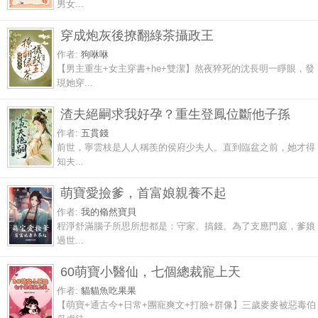
男女...
穿成炮灰後撩翻綠茶攝政王
作者:
狗咻咻
【男主重生+女主穿書+he+雙潔】熬夜猝死的沈長明一睜眼，發
現她穿...
渣夫絕嗣求我好孕？重生登鳳位斷他子孫
作者:
五貫錢
前世，寧雲枝是人人稱羨的侯府少夫人。直到臨盆之前，她才得
知夫...
萌寶愛撿爹，首富娘親養不起
作者:
我的翛然寶貝
程淨舒滿腦子所思所想都是：守家、搞錢。為了支應門庭，爹娘
過世...
60萌寶小醫仙，七個總裁寵上天
作者:
貓貓魚吃果果
【萌寶+通古今+日常+團寵爽文+打臉+群像】三歲麥麥被惡毒伯