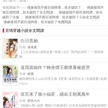
進行處理，謝謝！
搜索關鍵字——
換嫁後我手握百億聘禮，前夫破防了
、
換嫁後我手
握百億聘禮，前夫破防了全文閱讀
、
換嫁後我手握百億聘禮，前夫
破防了全集
、
換嫁後我手握百億聘禮，前夫破防了小說全文閱讀
、
換嫁後我手握百億聘禮，前夫破防了免費閱讀
言情穿越小說全文閱讀
白日貪她
作者:
落成風
【上位者低頭+虐戀追妻+替身上位】“我們結束吧！”一場情事，
餘...
逼我當細作？轉身撲王爺懷裏被親哭
作者:
輕霽
瘋批嬌弱美人vs白切黑王爺【雙潔+成長型女主+先婚後愛+追妻
+1v1+...
皇宮來了個小福星，續命王朝萬萬年
作者:
財意火火
【偷聽心聲+福寶+團寵+打臉虐渣】在末世為拯救世界被核彈炸