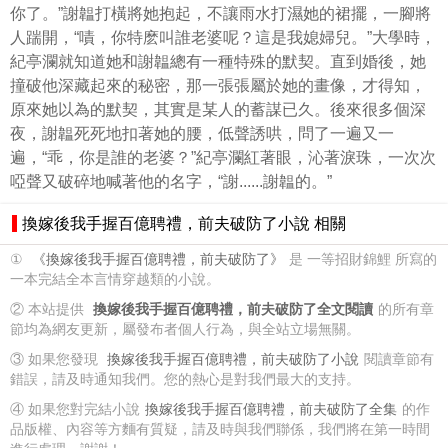
你了。”謝韞打橫將她抱起，不讓雨水打濕她的裙擺，一腳將
人踹開，“嘖，你特麽叫誰老婆呢？這是我媳婦兒。”大學時，
紀亭瀾就知道她和謝韞總有一種特殊的默契。直到婚後，她
撞破他深藏起來的秘密，那一張張屬於她的畫像，才得知，
原來她以為的默契，其實是某人的蓄謀已久。後來很多個深
夜，謝韞死死地扣著她的腰，低聲誘哄，問了一遍又一
遍，“乖，你是誰的老婆？”紀亭瀾紅著眼，沁著淚珠，一次次
啞聲又破碎地喊著他的名字，“謝......謝韞的。”
換嫁後我手握百億聘禮，前夫破防了小說 相關
①
《換嫁後我手握百億聘禮，前夫破防了》
是 一等招財錦鯉 所寫的
一本完結全本言情穿越類的小說。
② 本站提供
換嫁後我手握百億聘禮，前夫破防了全文閱讀
的所有章
節均為網友更新，屬發布者個人行為，與全站立場無關。
③ 如果您發現
換嫁後我手握百億聘禮，前夫破防了小說
閱讀章節有
錯誤，請及時通知我們。您的熱心是對我們最大的支持。
④ 如果您對完結小說
換嫁後我手握百億聘禮，前夫破防了全集
的作
品版權、內容等方麵有質疑，請及時與我們聯係，我們將在第一時間