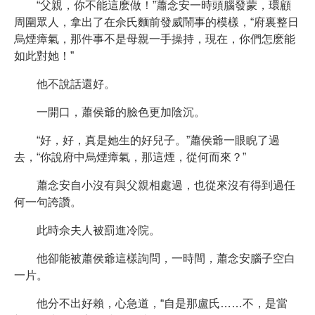
“父親，你不能這麽做！”蕭念安一時頭腦發蒙，環顧
周圍眾人，拿出了在佘氏麵前發威鬧事的模樣，“府裏整日
烏煙瘴氣，那件事不是母親一手操持，現在，你們怎麽能
如此對她！”
他不說話還好。
一開口，蕭侯爺的臉色更加陰沉。
“好，好，真是她生的好兒子。”蕭侯爺一眼睨了過
去，“你說府中烏煙瘴氣，那這煙，從何而來？”
蕭念安自小沒有與父親相處過，也從來沒有得到過任
何一句誇讚。
此時佘夫人被罰進冷院。
他卻能被蕭侯爺這樣詢問，一時間，蕭念安腦子空白
一片。
他分不出好賴，心急道，“自是那盧氏……不，是當