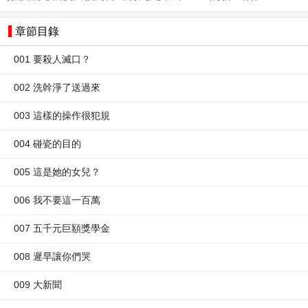
章節目錄
001 要殺人滅口？
002 洗幹淨了送過來
003 這樣的操作很犯規
004 碰瓷的目的
005 這是她的女兒？
006 我不要這一百萬
007 五千元巨額獎學金
008 遲早讓你們哭
009 大新聞