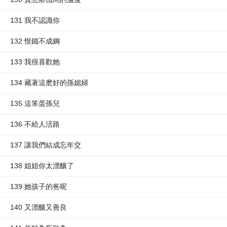
131 我不認識你
132 恨鐵不成鋼
133 我很喜歡她
134 藏著這麽好的孫媳婦
135 這笨蛋孫兒
136 不給人活路
137 讓我們結成忘年交
138 姐姐你太漂釀了
139 她孩子的爸呢
140 又漂釀又善良