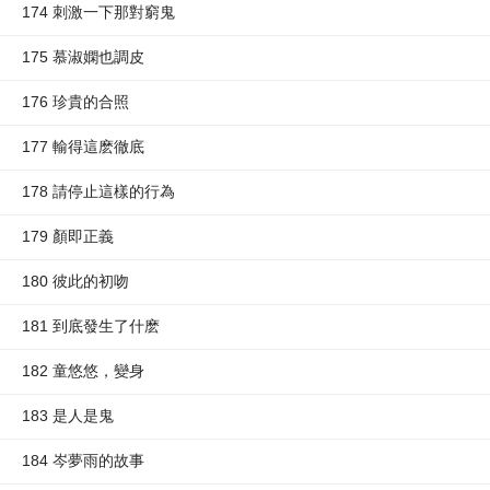
174 刺激一下那對窮鬼
175 慕淑嫻也調皮
176 珍貴的合照
177 輸得這麽徹底
178 請停止這樣的行為
179 顏即正義
180 彼此的初吻
181 到底發生了什麽
182 童悠悠，變身
183 是人是鬼
184 岑夢雨的故事