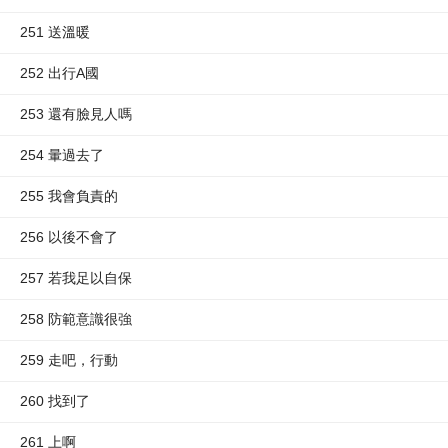
251 送溫暖
252 出行A國
253 還有臉見人嗎
254 暈過去了
255 我會負責的
256 以後不會了
257 若我足以自保
258 防範意識很強
259 走吧，行動
260 找到了
261 上啊