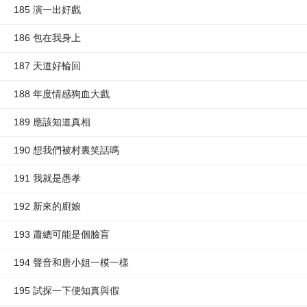
185 演一出好戲
186 包在我身上
187 天道好輪回
188 年度情感狗血大戲
189 應該知道真相
190 想我們被村裏笑話嗎
191 我就是愚孝
192 新來的廚娘
193 蕭總可能是個臉盲
194 聲音和唐小姐一模一樣
195 試探一下便知真與假