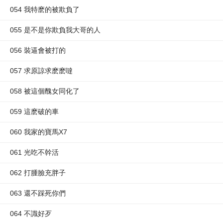
054 我特麽的被欺負了
055 是不是你欺負我大哥的人
056 裝逼會被打的
057 求原諒求麽麽噠
058 被這個醜女同化了
059 這麽破的車
060 我家的寶馬X7
061 光吃不幹活
062 打腫臉充胖子
063 還不踩死你們
064 不識好歹