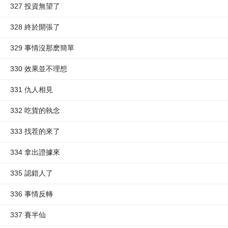
327 投資無望了
328 終於開張了
329 事情沒那麽簡單
330 效果並不理想
331 仇人相見
332 吃貨的執念
333 找茬的來了
334 拿出證據來
335 認錯人了
336 事情反轉
337 賽半仙