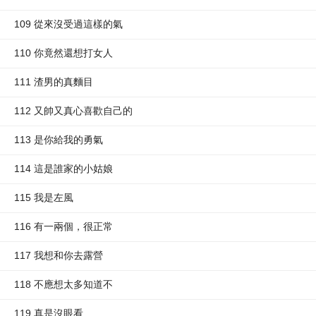
109 從來沒受過這樣的氣
110 你竟然還想打女人
111 渣男的真麵目
112 又帥又真心喜歡自己的
113 是你給我的勇氣
114 這是誰家的小姑娘
115 我是左風
116 有一兩個，很正常
117 我想和你去露營
118 不應想太多知道不
119 真是沒眼看