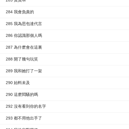
283 寶寶乖
284 我會負責的
285 我為思包達代言
286 你認識那個人嗎
287 為什麽會在這裏
288 開了幾句玩笑
289 我和她打了一架
290 始料未及
290 這麽悶騷的嗎
292 沒有看到你的名字
293 都不用他出手了