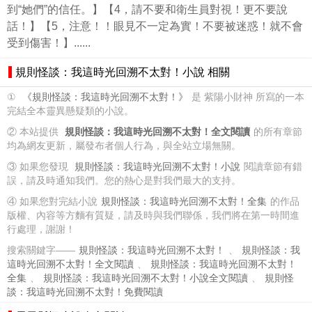
到“她們”的信任。】【4，請不要和衛生員對視！更不要說
話！】【5，注意！！眼見不一定為實！不要被迷惑！就不會
受到傷害！】......
規則怪談：我這時光回溯不太對！小說 相關
①
《規則怪談：我這時光回溯不太對！》
是 紫陽小財神 所寫的一本
完結全本靈異懸疑類的小說。
② 本站提供
規則怪談：我這時光回溯不太對！全文閱讀
的所有章節
均為網友更新，屬發布者個人行為，與全站立場無關。
③ 如果您發現
規則怪談：我這時光回溯不太對！小說
閱讀章節有錯
誤，請及時通知我們。您的熱心是對我們最大的支持。
④ 如果您對完結小說
規則怪談：我這時光回溯不太對！全集
的作品
版權、內容等方麵有質疑，請及時與我們聯係，我們將在第一時間進
行處理，謝謝！
搜索關鍵字——
規則怪談：我這時光回溯不太對！
、
規則怪談：我
這時光回溯不太對！全文閱讀
、
規則怪談：我這時光回溯不太對！
全集
、
規則怪談：我這時光回溯不太對！小說全文閱讀
、
規則怪
談：我這時光回溯不太對！免費閱讀