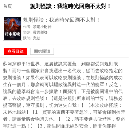
規則怪談：我這時光回溯不太對！
首頁
規則怪談：我這時光回溯不太對！
作者:
紫陽小財神
類別:
靈異懸疑
狀態:
完結
查看目錄
開始閱讀
蘇河穿越平行世界。這裏被詭異覆蓋，到處都受到規則限
製！而每一個國家都會挑選出一名代表，從而去攻略指定的
規則怪談！如果代表可以攻略規則怪談，在規則怪談內成功
生存一個月，那麽就可以驅散詭異對這一代的籠罩！反之，
詭異的籠罩就會進一步擴散！而蘇河，正是被龍國選中的代
表，去攻略規則怪談！【這是被規則所束縛的世界，請務必
提高警惕，遵守規則，切勿迷失自我！】【本次攻略怪談：
末路地鐵站】【1，買完的東西不要著急吃，可能會碰到拾荒
者，請盡量將食物贈與他。】【2，請不要進去吸煙區，務必
牢記這一點！】【3，衛生間並未絕對安全，除非你能得