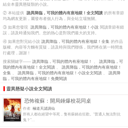
結全本靈異懸疑類的小說。
② 本站提供
詭異降臨，可我的體內有座地獄！全文閱讀
的所有章節
均為網友更新，屬發布者個人行為，與全站立場無關。
③ 如果您發現
詭異降臨，可我的體內有座地獄！小說
閱讀章節有錯
誤，請及時通知我們。您的熱心是對我們最大的支持。
④ 如果您對完結小說
詭異降臨，可我的體內有座地獄！全集
的作品
版權、內容等方麵有質疑，請及時與我們聯係，我們將在第一時間進
行處理，謝謝！
搜索關鍵字——
詭異降臨，可我的體內有座地獄！
、
詭異降臨，可
我的體內有座地獄！全文閱讀
、
詭異降臨，可我的體內有座地獄！
全集
、
詭異降臨，可我的體內有座地獄！小說全文閱讀
、
詭異降
臨，可我的體內有座地獄！免費閱讀
靈異懸疑小說全文閱讀
恐怖複蘇：開局錘爆校花同桌
作者:
極道天譴謫仙
所有人都在絕望中等死，隻有蘇銘在狂歡。“普通人無法對抗
鬼？”...