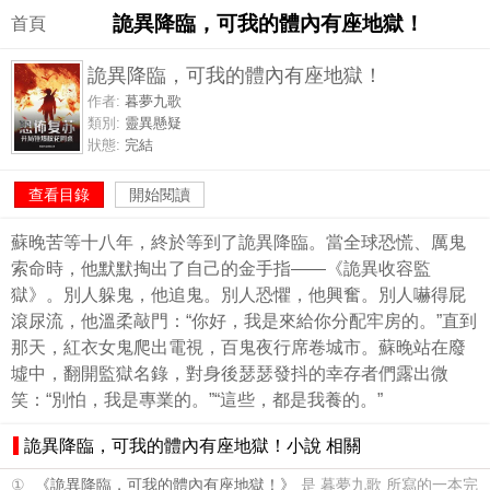
詭異降臨，可我的體內有座地獄！
首頁
詭異降臨，可我的體內有座地獄！
作者:
暮夢九歌
類別:
靈異懸疑
狀態:
完結
查看目錄
開始閱讀
蘇晚苦等十八年，終於等到了詭異降臨。當全球恐慌、厲鬼
索命時，他默默掏出了自己的金手指——《詭異收容監
獄》。別人躲鬼，他追鬼。別人恐懼，他興奮。別人嚇得屁
滾尿流，他溫柔敲門：“你好，我是來給你分配牢房的。”直到
那天，紅衣女鬼爬出電視，百鬼夜行席卷城市。蘇晚站在廢
墟中，翻開監獄名錄，對身後瑟瑟發抖的幸存者們露出微
笑：“別怕，我是專業的。”“這些，都是我養的。”
詭異降臨，可我的體內有座地獄！小說 相關
①
《詭異降臨，可我的體內有座地獄！》
是 暮夢九歌 所寫的一本完