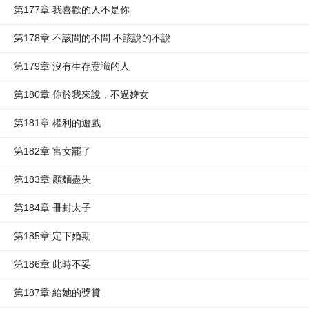
第177章 我喜歡的人不是你
第178章 不該問的不問 不該說的不說
第179章 沒有生存意識的人
第180章 你於我來說，不過婢女
第181章 權利的遊戲
第182章 宮女罷了
第183章 顏麵盡失
第184章 冊封太子
第185章 定下婚期
第186章 此時不妥
第187章 給她的獎賞