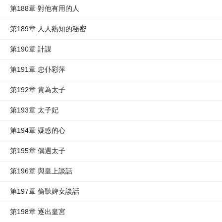
第188章 對他有用的人
第189章 人人熟知的秘密
第190章 計謀
第191章 忠仆彩萍
第192章 貴為太子
第193章 太子妃
第194章 疑惑的心
第195章 偶遇太子
第196章 與皇上談話
第197章 偷聽婢女談話
第198章 逐出皇宮