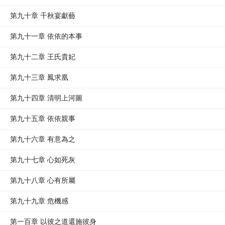
第九十章 千秋宴獻藝
第九十一章 依依的本事
第九十二章 王氏貴妃
第九十三章 鳳求凰
第九十四章 清明上河圖
第九十五章 依依親事
第九十六章 有意為之
第九十七章 心如死灰
第九十八章 心有所屬
第九十九章 危機感
第一百章 以彼之道還施彼身