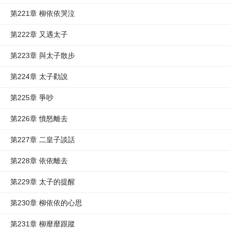
第221章 柳依依哭泣
第222章 又遇太子
第223章 與太子散步
第224章 太子勸說
第225章 爭吵
第226章 憤怒離去
第227章 二皇子談話
第228章 依依離去
第229章 太子的提醒
第230章 柳依依的心思
第231章 柳靡靡跟蹤