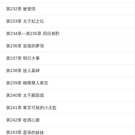
第232章 被發現
第233章 太子妃之位
第234章—第235章 四目相對
第236章 皇後的夢境
第237章 明日大事
第238章 故人墓碑
第239章 柳靡靡入東宮
第240章 太子殿阻擋
第241章 東宮可疑的小太監
第242章 收買心腹
第243章 囂張的妹妹