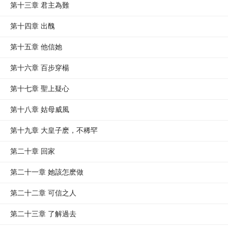
第十三章 君主為難
第十四章 出醜
第十五章 他信她
第十六章 百步穿楊
第十七章 聖上疑心
第十八章 姑母威風
第十九章 大皇子麽，不稀罕
第二十章 回家
第二十一章 她該怎麽做
第二十二章 可信之人
第二十三章 了解過去