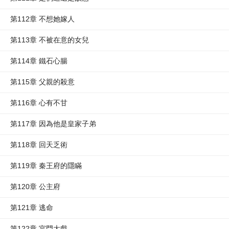
第112章 不想她嫁人
第113章 不被在意的女兒
第114章 鐵石心腸
第115章 父親的殺意
第116章 心有不甘
第117章 因為他是皇家子弟
第118章 回天乏術
第119章 秦王府的隱瞞
第120章 公主府
第121章 逃命
第122章 宮門大戲