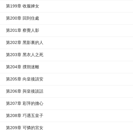
第199章 收服婢女
第200章 回到住處
第201章 察覺人影
第202章 黑影裏的人
第203章 黑衣人之死
第204章 撲朔迷離
第205章 向皇後請安
第206章 與皇後談話
第207章 彩萍的擔心
第208章 巧遇五皇子
第209章 可憐的宮女