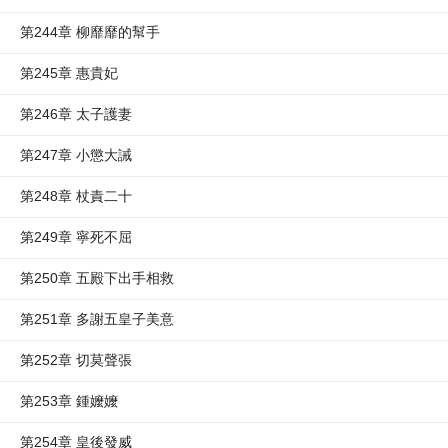
第244章 柳靡靡的幫手
第245章 惠貴妃
第246章 太子護妻
第247章 小懲大誡
第248章 杖責二十
第249章 寧死不屈
第250章 五殿下出手相救
第251章 多謝五皇子美意
第252章 切莫聲張
第253章 鍾嬤嬤
第254章 皇後發威