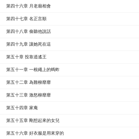
第四十六章 月老廟相會
第四十七章 名正言順
第四十八章 偷聽他說話
第四十九章 讓她死在這
第五十章 投靠逍遙王
第五十一章 一根繩上的螞蚱
第五十二章 為難柳靡靡
第五十三章 激怒柳靡靡
第五十四章 家庵
第五十五章 剛想起來的女兒
第五十六章 好衣服是用來穿的