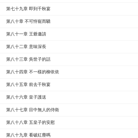
第七十九章 即到千秋宴
第八十章 不可恃寵而驕
第八十一章 王爺邀請
第八十二章 意味深長
第八十三章 吳世子的話
第八十四章 不一樣的柳依依
第八十五章 前去千秋宴
第八十六章 皇子護送
第八十七章 目中無人的侍衛
第八十八章 五皇子的安慰
第八十九章 看破紅塵嗎