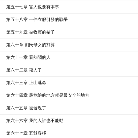
第五十七章 害人也要有本事
第五十八章 一件衣服引發的戰爭
第五十九章 被收買的姑子
第六十章 劉氏母女的打算
第六十一章 看熱鬧的人
第六十二章 殺人了
第六十三章 上山逃命
第六十四章 最危險的地方就是最安全的地方
第六十五章 被發現了
第六十六章 我的人誰也不能動
第六十七章 五爺客棧