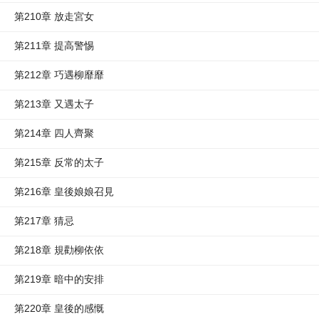
第210章 放走宮女
第211章 提高警惕
第212章 巧遇柳靡靡
第213章 又遇太子
第214章 四人齊聚
第215章 反常的太子
第216章 皇後娘娘召見
第217章 猜忌
第218章 規勸柳依依
第219章 暗中的安排
第220章 皇後的感慨