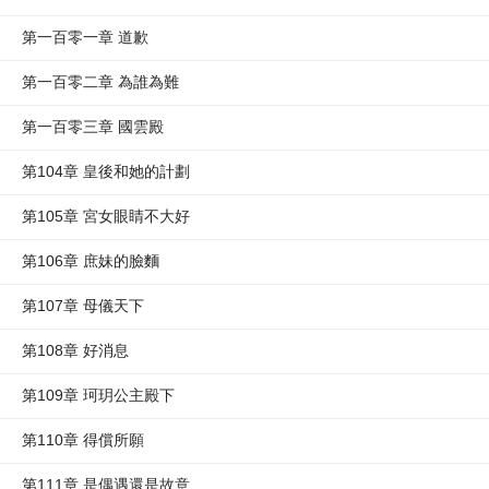
第一百零一章 道歉
第一百零二章 為誰為難
第一百零三章 國雲殿
第104章 皇後和她的計劃
第105章 宮女眼睛不大好
第106章 庶妹的臉麵
第107章 母儀天下
第108章 好消息
第109章 珂玥公主殿下
第110章 得償所願
第111章 是偶遇還是故意