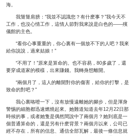
海。
我聳聳肩膀：“我並不認識您？有什麽事？”我今天不
工作，也沒心情工作，這情人節對我來說是白色的——殯
儀館的主色。
“看你心事重重的，你心裏有一個放不下的人吧？我來
給你說說，過來姑娘！”
“不用了！”原來是算命的。也不容易，80多歲了，還
要穿成道家的模樣，出來賺錢。我轉身想離開。
“兩個月了，這人的離開對你的傷害，給你的打擊，是
致命的對吧？”
我心裏咯噔一下，沒有放慢遠離她的腳步，但是渾身
警惕的細胞都迅速燃燒起來。她難道知道去年12月22日那
時候的事，或者她隻是偶然間說中了兩個月？她到底是一
個普通算命的，還是另有什麽背景？兩個月以來，公司已
經不存在，所有的信息、通信全部瓦解，最後一條信息就