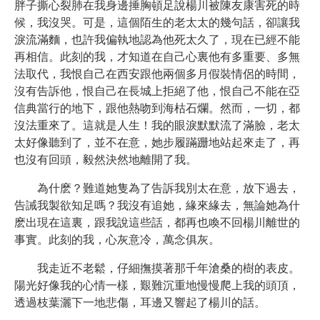
胖子撕心裂肺在我身邊捶胸頓足說楊川被陳友康害死的時
候，我沒哭。可是，這個陌生的老太太的幾句話，卻讓我
淚流滿麵，也許我偏執地認為他死太久了，現在已經不能
再相信。此刻的我，才知道在自己心裏他有多重要、多無
法取代，我恨自己在西安跟他兩個多月假裝情侶的時間，
沒有告訴他，恨自己在長城上拒絕了他，恨自己不能在亞
信典當行的地下，跟他熱吻到海枯石爛。然而，一切，都
沒法重來了。這就是人生！我的眼淚默默流了滿臉，老太
太好像聽到了，並不在意，她步履蹣跚地站起來走了，再
也沒有回頭，毅然決然地離開了我。
為什麽？難道她隻為了告訴我別太在意，放下過去，
告誡我製欲知足嗎？我沒有追她，緣來緣去，無論她為什
麽出現在這裏，跟我說這些話，都再也喚不回楊川離世的
事實。此刻的我，心灰意冷，萬念俱灰。
我走近不老鬆，仔細撫摸著那千年滄桑的樹的表皮。
陽光好像我的心情一樣，艱難沉重地慢慢爬上我的頭頂，
透過枝葉灑下一地悲傷，耳邊又響起了楊川的話。