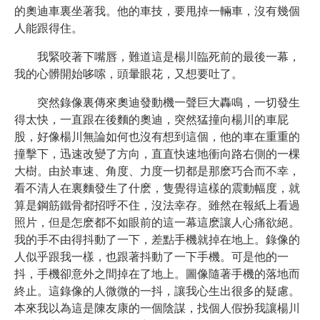
的奧迪車裏坐著我。他的車技，要甩掉一輛車，沒有幾個
人能跟得住。
我緊咬著下嘴唇，難道這是楊川臨死前的最後一幕，
我的心髒開始哆嗦，頭暈眼花，又想要吐了。
突然錄像裏傳來奧迪發動機一聲巨大轟鳴，一切發生
得太快，一直跟在後麵的奧迪，突然猛撞向楊川的車屁
股，好像楊川無論如何也沒有想到這個，他的車在重重的
撞擊下，迅速改變了方向，直直快速地衝向路右側的一棵
大樹。由於車速、角度、力度一切都是那麽巧合而不幸，
看不清人在裏麵發生了什麽，隻覺得這樣的震動幅度，就
算是鋼筋鐵骨都招呼不住，沒法幸存。雖然在報紙上看過
照片，但是怎麽都不如眼前的這一幕這麽讓人心痛欲絕。
我的手不由得抖動了一下，差點手機就掉在地上。錄像的
人似乎跟我一樣，也跟著抖動了一下手機。可是他的一
抖，手機卻意外之間掉在了地上。圖像隨著手機的落地而
終止。這錄像的人微微的一抖，讓我心生出很多的疑慮。
本來我以為這是陳友康的一個陰謀，找個人假扮我讓楊川