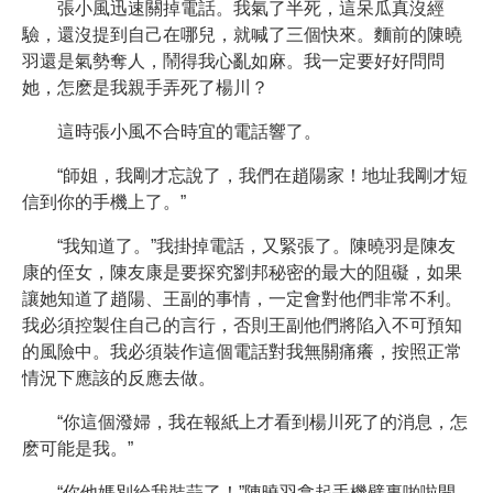
張小風迅速關掉電話。我氣了半死，這呆瓜真沒經
驗，還沒提到自己在哪兒，就喊了三個快來。麵前的陳曉
羽還是氣勢奪人，鬧得我心亂如麻。我一定要好好問問
她，怎麽是我親手弄死了楊川？
這時張小風不合時宜的電話響了。
“師姐，我剛才忘說了，我們在趙陽家！地址我剛才短
信到你的手機上了。”
“我知道了。”我掛掉電話，又緊張了。陳曉羽是陳友
康的侄女，陳友康是要探究劉邦秘密的最大的阻礙，如果
讓她知道了趙陽、王副的事情，一定會對他們非常不利。
我必須控製住自己的言行，否則王副他們將陷入不可預知
的風險中。我必須裝作這個電話對我無關痛癢，按照正常
情況下應該的反應去做。
“你這個潑婦，我在報紙上才看到楊川死了的消息，怎
麽可能是我。”
“你他媽別給我裝蒜了！”陳曉羽拿起手機劈裏啪啦開