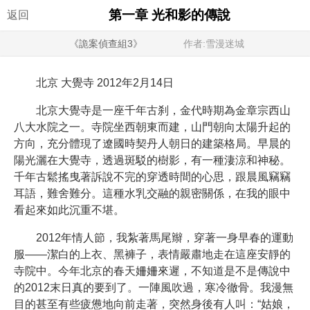
第一章 光和影的傳說
返回
《詭案偵查組3》
作者:雪漫迷城
北京 大覺寺 2012年2月14日
北京大覺寺是一座千年古刹，金代時期為金章宗西山
八大水院之一。寺院坐西朝東而建，山門朝向太陽升起的
方向，充分體現了遼國時契丹人朝日的建築格局。早晨的
陽光灑在大覺寺，透過斑駁的樹影，有一種淒涼和神秘。
千年古鬆搖曳著訴說不完的穿透時間的心思，跟晨風竊竊
耳語，難舍難分。這種水乳交融的親密關係，在我的眼中
看起來如此沉重不堪。
2012年情人節，我紮著馬尾辮，穿著一身早春的運動
服——潔白的上衣、黑褲子，表情嚴肅地走在這座安靜的
寺院中。今年北京的春天姍姍來遲，不知道是不是傳說中
的2012末日真的要到了。一陣風吹過，寒冷徹骨。我漫無
目的甚至有些疲憊地向前走著，突然身後有人叫：“姑娘，