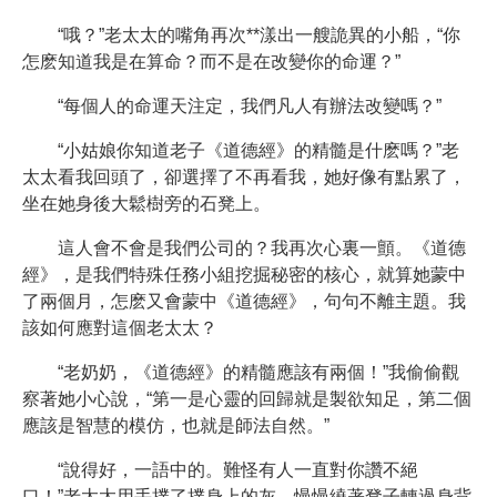
“哦？”老太太的嘴角再次**漾出一艘詭異的小船，“你
怎麽知道我是在算命？而不是在改變你的命運？”
“每個人的命運天注定，我們凡人有辦法改變嗎？”
“小姑娘你知道老子《道德經》的精髓是什麽嗎？”老
太太看我回頭了，卻選擇了不再看我，她好像有點累了，
坐在她身後大鬆樹旁的石凳上。
這人會不會是我們公司的？我再次心裏一顫。《道德
經》，是我們特殊任務小組挖掘秘密的核心，就算她蒙中
了兩個月，怎麽又會蒙中《道德經》，句句不離主題。我
該如何應對這個老太太？
“老奶奶，《道德經》的精髓應該有兩個！”我偷偷觀
察著她小心說，“第一是心靈的回歸就是製欲知足，第二個
應該是智慧的模仿，也就是師法自然。”
“說得好，一語中的。難怪有人一直對你讚不絕
口！”老太太用手撲了撲身上的灰，慢慢繞著凳子轉過身背