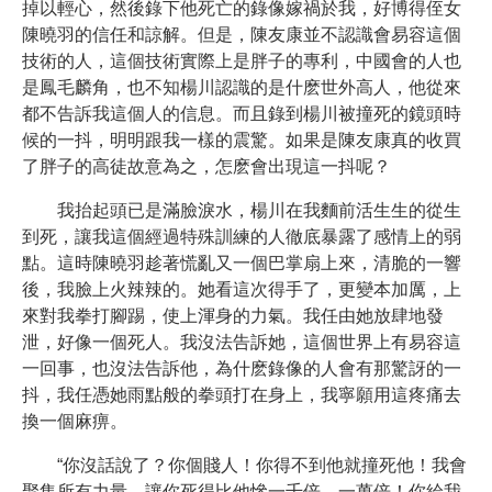
掉以輕心，然後錄下他死亡的錄像嫁禍於我，好博得侄女
陳曉羽的信任和諒解。但是，陳友康並不認識會易容這個
技術的人，這個技術實際上是胖子的專利，中國會的人也
是鳳毛麟角，也不知楊川認識的是什麽世外高人，他從來
都不告訴我這個人的信息。而且錄到楊川被撞死的鏡頭時
候的一抖，明明跟我一樣的震驚。如果是陳友康真的收買
了胖子的高徒故意為之，怎麽會出現這一抖呢？
我抬起頭已是滿臉淚水，楊川在我麵前活生生的從生
到死，讓我這個經過特殊訓練的人徹底暴露了感情上的弱
點。這時陳曉羽趁著慌亂又一個巴掌扇上來，清脆的一響
後，我臉上火辣辣的。她看這次得手了，更變本加厲，上
來對我拳打腳踢，使上渾身的力氣。我任由她放肆地發
泄，好像一個死人。我沒法告訴她，這個世界上有易容這
一回事，也沒法告訴他，為什麽錄像的人會有那驚訝的一
抖，我任憑她雨點般的拳頭打在身上，我寧願用這疼痛去
換一個麻痹。
“你沒話說了？你個賤人！你得不到他就撞死他！我會
聚集所有力量，讓你死得比他慘一千倍、一萬倍！你給我