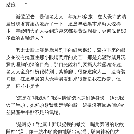
姑娘……”
循聲望去，是個老太太，年紀80多歲，在大覺寺的清
晨出現著實讓我驚訝了一下。這麽早這裏本來就人煙稀
少，年齡稍大的人要到這裏來都要費點周折，更何況是80
多歲的古稀老人？
老太太臉上滿是歲月刻下的細密皺紋，耷拉下來的眼
皮並沒有掩蓋住那小眼睛閃爍的光芒，那是充滿對歲月沉
澱的理解的深邃目光，那目光銳利到要攝入我靈魂深處。
老太太全身打扮很特別，紮褲腳，很像道家人士。這奇裝
異服，在這早晨的大覺寺裏看起來很像是我在做夢。但
是，這並不是夢。
“您是在叫我嗎？”我神情恍惚地走到她身邊，她比我
矮了半頭，她仰頭緊緊鎖定我的臉，絲毫沒有因為個頭的
差異產生半點不足的氣場。
“是叫你！”她露出難以捉摸的微笑，嘴角旁邊的皺紋
開始**漾，像一艘小船偷偷地駛出港灣，駛向神秘的大