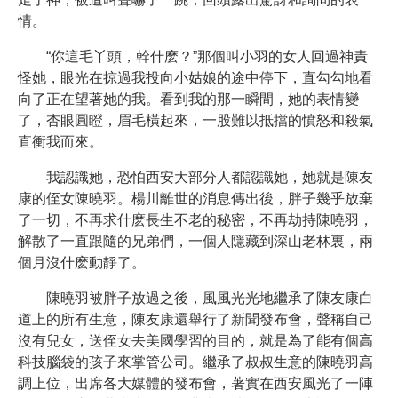
情。
“你這毛丫頭，幹什麽？”那個叫小羽的女人回過神責
怪她，眼光在掠過我投向小姑娘的途中停下，直勾勾地看
向了正在望著她的我。看到我的那一瞬間，她的表情變
了，杏眼圓瞪，眉毛橫起來，一股難以抵擋的憤怒和殺氣
直衝我而來。
我認識她，恐怕西安大部分人都認識她，她就是陳友
康的侄女陳曉羽。楊川離世的消息傳出後，胖子幾乎放棄
了一切，不再求什麽長生不老的秘密，不再劫持陳曉羽，
解散了一直跟隨的兄弟們，一個人隱藏到深山老林裏，兩
個月沒什麽動靜了。
陳曉羽被胖子放過之後，風風光光地繼承了陳友康白
道上的所有生意，陳友康還舉行了新聞發布會，聲稱自己
沒有兒女，送侄女去美國學習的目的，就是為了能有個高
科技腦袋的孩子來掌管公司。繼承了叔叔生意的陳曉羽高
調上位，出席各大媒體的發布會，著實在西安風光了一陣