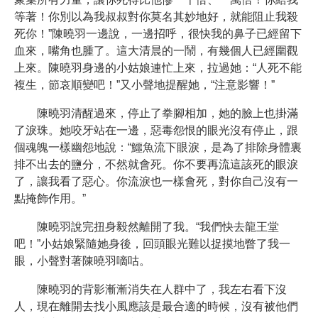
等著！你別以為我叔叔對你莫名其妙地好，就能阻止我殺
死你！”陳曉羽一邊說，一邊招呼，很快我的鼻子已經留下
血來，嘴角也腫了。這大清晨的一鬧，有幾個人已經圍觀
上來。陳曉羽身邊的小姑娘連忙上來，拉過她：“人死不能
複生，節哀順變吧！”又小聲地提醒她，“注意影響！”
陳曉羽清醒過來，停止了拳腳相加，她的臉上也掛滿
了淚珠。她咬牙站在一邊，惡毒怨恨的眼光沒有停止，跟
個魂魄一樣幽怨地說：“鱷魚流下眼淚，是為了排除身體裏
排不出去的鹽分，不然就會死。你不要再流這該死的眼淚
了，讓我看了惡心。你流淚也一樣會死，對你自己沒有一
點掩飾作用。”
陳曉羽說完扭身毅然離開了我。“我們快去龍王堂
吧！”小姑娘緊隨她身後，回頭眼光難以捉摸地瞥了我一
眼，小聲對著陳曉羽嘀咕。
陳曉羽的背影漸漸消失在人群中了，我左右看下沒
人，現在離開去找小風應該是最合適的時候，沒有被他們