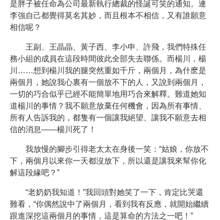
是胖子被任命為公司最新執行總裁的怪誕可笑的通知。連
李強自己都覺得莫名其妙，而且根本不相信，又有誰願意
相信呢？
王副、王晶晶、黃子西、李小申、許飛，我們特殊任
務小組的成員在這段時間彼此全部失去聯係。而楊川，楊
川……想到楊川我的腿突然重如千斤，兩個月，為什麽是
兩個月，她說我心裏有一個放不下的人，又說到兩個月，
一切的巧合似乎已經不能簡單地用巧合來解釋。難道她知
道楊川的事情？我不願意放棄任何機會，因為所有事情、
所有人告訴我的，都隻有一個讓我絕望、讓我不願意去相
信的消息——楊川死了！
我放慢的腳步引得老太太在身後一笑：“姑娘，你放不
下，兩個月以來你一天都沒放下，所以還是讓我來幫你化
解這段緣吧？”
“老奶奶我知道！”我回頭對她笑了一下，肯定比哭還
難看，“你偶然說中了兩個月，看到我有反應，就開始繼續
跟進深挖這兩個月的事情，這是算命的方法之一吧！”