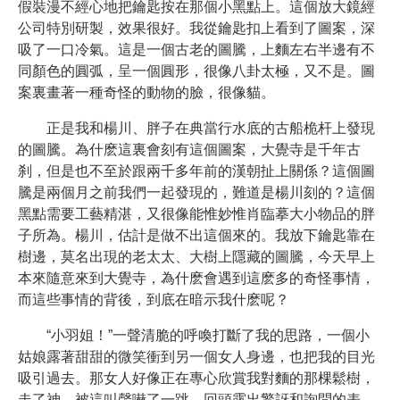
假裝漫不經心地把鑰匙按在那個小黑點上。這個放大鏡經
公司特別研製，效果很好。我從鑰匙扣上看到了圖案，深
吸了一口冷氣。這是一個古老的圖騰，上麵左右半邊有不
同顏色的圓弧，呈一個圓形，很像八卦太極，又不是。圖
案裏畫著一種奇怪的動物的臉，很像貓。
正是我和楊川、胖子在典當行水底的古船桅杆上發現
的圖騰。為什麽這裏會刻有這個圖案，大覺寺是千年古
刹，但是也不至於跟兩千多年前的漢朝扯上關係？這個圖
騰是兩個月之前我們一起發現的，難道是楊川刻的？這個
黑點需要工藝精湛，又很像能惟妙惟肖臨摹大小物品的胖
子所為。楊川，估計是做不出這個來的。我放下鑰匙靠在
樹邊，莫名出現的老太太、大樹上隱藏的圖騰，今天早上
本來隨意來到大覺寺，為什麽會遇到這麽多的奇怪事情，
而這些事情的背後，到底在暗示我什麽呢？
“小羽姐！”一聲清脆的呼喚打斷了我的思路，一個小
姑娘露著甜甜的微笑衝到另一個女人身邊，也把我的目光
吸引過去。那女人好像正在專心欣賞我對麵的那棵鬆樹，
走了神，被這叫聲嚇了一跳，回頭露出驚訝和詢問的表