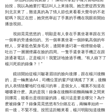
始按，我以為她要打電話叫人上來揍我。她怎麽從西安跑
到北京來了，難道真的為了情人節也來看看大覺寺的不老
鬆嗎？我正在想，她突然舉起了手裏的手機在我眼前開始
播放視頻。
視頻晃晃悠悠的，明顯是有人拿在手裏坐著車跟在另
一個車的旁邊偷拍的。另一個車裏坐著一個帥氣高個的年
輕人，穿著藍色緊身毛衣，邊開車邊叼著一根煙狠命吸，
吐出了一層層煙霧在臉的四周。一隻手還拿著手機正在跟
誰通著電話，正是楊川！我驚訝地搶過手機。“有人錄下了
楊川死前的錄像？！”
鏡頭開始從楊川皺著眉頭的臉向後挪，跟在楊川後麵
的，是一輛奧迪A4，司機位置的窗戶玻璃搖了下來，後麵
的人表情陰鬱地盯住楊川的車，是個女人，嘴裏不知道在
嘟囔著什麽。真的是我！錄像在後麵和前麵兩輛車之間來
回挪晃，能看出是很顛簸的路，楊川這是要去哪兒？為什
麽被錄像了？錄像晃晃悠悠有5分鍾左右，兩輛車始終一
前一後，不緊不慢。按照這距離來看，楊川明顯知道後麵