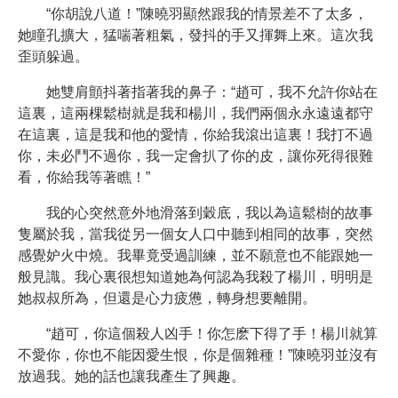
“你胡說八道！”陳曉羽顯然跟我的情景差不了太多，
她瞳孔擴大，猛喘著粗氣，發抖的手又揮舞上來。這次我
歪頭躲過。
她雙肩顫抖著指著我的鼻子：“趙可，我不允許你站在
這裏，這兩棵鬆樹就是我和楊川，我們兩個永永遠遠都守
在這裏，這是我和他的愛情，你給我滾出這裏！我打不過
你，未必鬥不過你，我一定會扒了你的皮，讓你死得很難
看，你給我等著瞧！”
我的心突然意外地滑落到穀底，我以為這鬆樹的故事
隻屬於我，當我從另一個女人口中聽到相同的故事，突然
感覺妒火中燒。我畢竟受過訓練，並不願意也不能跟她一
般見識。我心裏很想知道她為何認為我殺了楊川，明明是
她叔叔所為，但還是心力疲憊，轉身想要離開。
“趙可，你這個殺人凶手！你怎麽下得了手！楊川就算
不愛你，你也不能因愛生恨，你是個雜種！”陳曉羽並沒有
放過我。她的話也讓我產生了興趣。