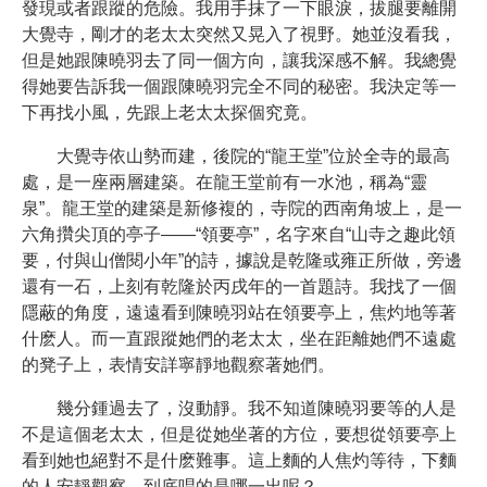
發現或者跟蹤的危險。我用手抹了一下眼淚，拔腿要離開
大覺寺，剛才的老太太突然又晃入了視野。她並沒看我，
但是她跟陳曉羽去了同一個方向，讓我深感不解。我總覺
得她要告訴我一個跟陳曉羽完全不同的秘密。我決定等一
下再找小風，先跟上老太太探個究竟。
大覺寺依山勢而建，後院的“龍王堂”位於全寺的最高
處，是一座兩層建築。在龍王堂前有一水池，稱為“靈
泉”。龍王堂的建築是新修複的，寺院的西南角坡上，是一
六角攢尖頂的亭子——“領要亭”，名字來自“山寺之趣此領
要，付與山僧閱小年”的詩，據說是乾隆或雍正所做，旁邊
還有一石，上刻有乾隆於丙戌年的一首題詩。我找了一個
隱蔽的角度，遠遠看到陳曉羽站在領要亭上，焦灼地等著
什麽人。而一直跟蹤她們的老太太，坐在距離她們不遠處
的凳子上，表情安詳寧靜地觀察著她們。
幾分鍾過去了，沒動靜。我不知道陳曉羽要等的人是
不是這個老太太，但是從她坐著的方位，要想從領要亭上
看到她也絕對不是什麽難事。這上麵的人焦灼等待，下麵
的人安靜觀察，到底唱的是哪一出呢？