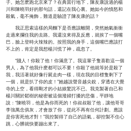
子。她怎麽跑北京來了？在典當行地下，陳友康說過的楊
川和陳曉羽好的那句話，還記在我心裏。她如今的憤怒和
殺氣，毫不掩飾，難道是驗證了陳友康的話？
我正思索這樣的局麵下是否應該離開，突然她氣衝衝
走過來攔住我的去路。我還沒來得及反應，就挨了一個嘴
巴，臉上登時火辣辣的。按照我的身手，這個嘴巴應該打
不上的，肯定是我想楊川慌了神，疏忽了。
“賤人！你殺了他！你滿意了。我這輩子隻喜歡這一個
男人，為了他我什麽都可以不要！你殺了他就等於是殺了
我，我活著就好像行屍走肉一樣，現在我的目標隻剩下了
一個，就是扒了你的皮！”她越說聲音越尖銳，穿透在大覺
寺的上空，看得剛才的小姑娘驚詫不已。我克製著自己和
楊川關於鬆樹的秘密被這個潑婦打擾的悲傷，平靜地
說：“陳曉羽，他是為你而死的！你叔叔殺了他，讓他哥哥
李強萬念俱灰，才會放了你，從此不再有任何計劃。應該
是你害死他才對！”我控製得了自己的語氣，卻控製不住心
跳，心髒就快要蹦出來了。