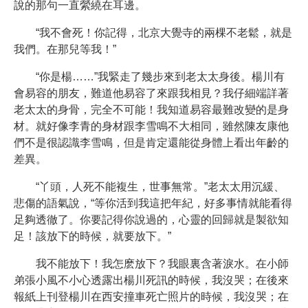
說的那句一直縈繞在耳邊。
“我不會死！你記得，北京大覺寺的兩棵不老鬆，就是
我們。在那兒等我！”
“你是楊……”我緊走了幾步來到老太太身後。楊川有
會易容的朋友，難道他易容了來跟我相見？我仔細端詳著
老太太的身骨，完全不可能！我知道易容最難改變的是身
材。就好像李青的身材跟李雪鳴不大相同，雖然陳友康他
們不是很認識李雪鳴，但是肯定還能從身體上看出年齡的
差異。
“丫頭，人死不能複生，世事無常。”老太太用沉緩、
悲傷的語氣說，“等你活到我這把年紀，好多事情就能看得
足夠透徹了。你要記得你說過的，心靈的回歸就是製欲知
足！該放下的時候，就要放下。”
我不能放下！我怎麽放下？我眼裏含著淚水。在小師
弟張小風不小心透露出楊川死訊的時候，我沒哭；在後來
報紙上刊登楊川在西安撞車死亡照片的時候，我沒哭；在