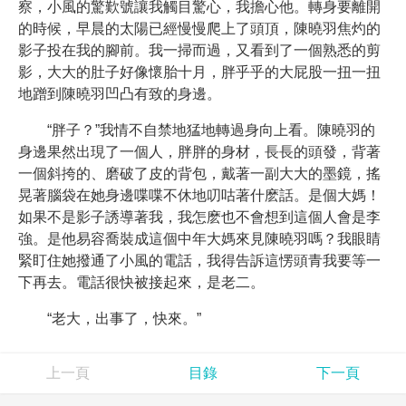
察，小風的驚歎號讓我觸目驚心，我擔心他。轉身要離開
的時候，早晨的太陽已經慢慢爬上了頭頂，陳曉羽焦灼的
影子投在我的腳前。我一掃而過，又看到了一個熟悉的剪
影，大大的肚子好像懷胎十月，胖乎乎的大屁股一扭一扭
地蹭到陳曉羽凹凸有致的身邊。
“胖子？”我情不自禁地猛地轉過身向上看。陳曉羽的
身邊果然出現了一個人，胖胖的身材，長長的頭發，背著
一個斜挎的、磨破了皮的背包，戴著一副大大的墨鏡，搖
晃著腦袋在她身邊喋喋不休地叨咕著什麽話。是個大媽！
如果不是影子誘導著我，我怎麽也不會想到這個人會是李
強。是他易容喬裝成這個中年大媽來見陳曉羽嗎？我眼睛
緊盯住她撥通了小風的電話，我得告訴這愣頭青我要等一
下再去。電話很快被接起來，是老二。
“老大，出事了，快來。”
上一頁
目錄
下一頁