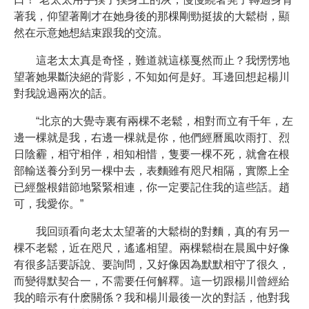
著我，仰望著剛才在她身後的那棵剛勁挺拔的大鬆樹，顯
然在示意她想結束跟我的交流。
這老太太真是奇怪，難道就這樣戛然而止？我愣愣地
望著她果斷決絕的背影，不知如何是好。耳邊回想起楊川
對我說過兩次的話。
“北京的大覺寺裏有兩棵不老鬆，相對而立有千年，左
邊一棵就是我，右邊一棵就是你，他們經曆風吹雨打、烈
日陰霾，相守相伴，相知相惜，隻要一棵不死，就會在根
部輸送養分到另一棵中去，表麵雖有咫尺相隔，實際上全
已經盤根錯節地緊緊相連，你一定要記住我的這些話。趙
可，我愛你。”
我回頭看向老太太望著的大鬆樹的對麵，真的有另一
棵不老鬆，近在咫尺，遙遙相望。兩棵鬆樹在晨風中好像
有很多話要訴說、要詢問，又好像因為默默相守了很久，
而變得默契合一，不需要任何解釋。這一切跟楊川曾經給
我的暗示有什麽關係？我和楊川最後一次的對話，他對我