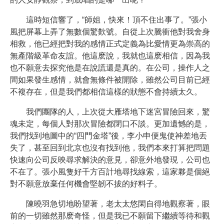
這時短信響了，“師姐，快來！頂不住出事了。”張小
風把屏幕上弄了無數個驚歎號。自從上次騰衝他對我舍身
相救，他已經把對我的感情正式定義為比愛情更為崇高的
無產階級革命友誼。他這麽說，我就也這麽相信，因為我
也不願意去探究他是在說謊還是真的。在公司，操作人之
間如果發生感情，就會無條件被開除，雖然公司目前已經
不複存在，但是我們都相信這樣的狀態不會持續太久。
我們團隊的人，上次從大雁塔地下迷宮冒險回來，驚
魂未定，每個人對那次冒險都閉口不談。更加遺憾的是，
我們找到地圖中的“四門金塔”後，李小申便鬼使神差地丟
失了，甚至回到北京也沒有找到他，我們本來打算把問題
快速向公司反映尋求解決的意見，卻意外地發現，公司也
不在了。張小風隻好千方百計地尋找線索，這家夥是個絕
對不願意放棄任何機會堅韌不拔的好料子。
陳曉羽急切地盼望著，老太太悠閑自得地觀察著，眼
前的一切雖然那麽奇怪，但是我已不願留下繼續等待和觀