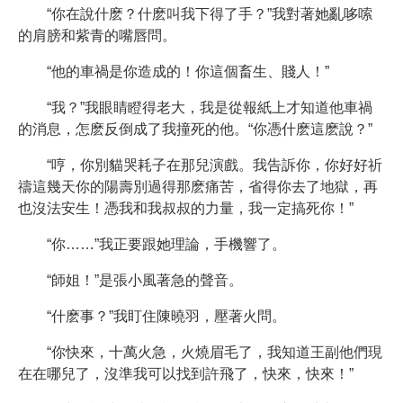
“你在說什麽？什麽叫我下得了手？”我對著她亂哆嗦
的肩膀和紫青的嘴唇問。
“他的車禍是你造成的！你這個畜生、賤人！”
“我？”我眼睛瞪得老大，我是從報紙上才知道他車禍
的消息，怎麽反倒成了我撞死的他。“你憑什麽這麽說？”
“哼，你別貓哭耗子在那兒演戲。我告訴你，你好好祈
禱這幾天你的陽壽別過得那麽痛苦，省得你去了地獄，再
也沒法安生！憑我和我叔叔的力量，我一定搞死你！”
“你……”我正要跟她理論，手機響了。
“師姐！”是張小風著急的聲音。
“什麽事？”我盯住陳曉羽，壓著火問。
“你快來，十萬火急，火燒眉毛了，我知道王副他們現
在在哪兒了，沒準我可以找到許飛了，快來，快來！”