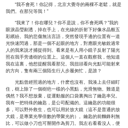
“我不會死！你記得，北京大覺寺的兩棵不老鬆，就是
我們。在那兒等我！”
“我來了！你在哪兒？你不是說，你不會死嗎？”我的
眼淚晶瑩剔透，掉在手上，在光線的折射下好像水晶般五
彩繽紛。我的悲傷無法言語，突然發現手邊的位置有一道
光快速閃過，那是一個不起眼的地方，對應眼光敏銳過常
人的我來說才捕捉得到。看來是有人用小鏡子反射了陽光
照在我手旁邊樹的位置上。這個人一直在觀察我，他知道
我在這裏，他想提醒我看那兒。我扭頭看向光點可能射來
的方向，隻有兩三個陌生行人步履匆忙，是誰？
光點曾經照過的地方，什麽也沒有。我湊上去仔細盯
住，樹上除了一個樹疤一樣的小黑點，光滑無物。難道是
偶然？我不想放棄，從運動服的口袋裏掏出了鑰匙串兒。
我有一把特殊的鑰匙，是公司配備的。這鑰匙的功能很
多，可以野外救生，也可以用於放大鏡（這不是普通的放
大鏡，是專業光學倍數的帶聚光的）。鑰匙的前麵鋒利無
比，可以做小刀也可掰開作為剪刀。我左右看看沒人，便