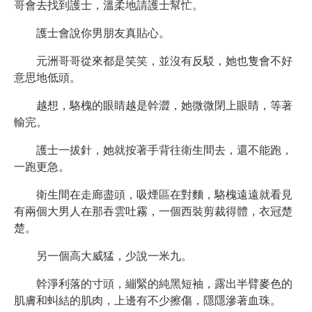
哥會去找到護士，溫柔地請護士幫忙。
護士會說你男朋友真貼心。
元洲哥哥從來都是笑笑，並沒有反駁，她也隻會不好
意思地低頭。
越想，駱槐的眼睛越是幹澀，她微微閉上眼睛，等著
輸完。
護士一拔針，她就按著手背往衛生間去，還不能跑，
一跑更急。
衛生間在走廊盡頭，吸煙區在對麵，駱槐遠遠就看見
有兩個大男人在那吞雲吐霧，一個西裝剪裁得體，衣冠楚
楚。
另一個高大威猛，少說一米九。
幹淨利落的寸頭，繃緊的純黑短袖，露出半臂麥色的
肌膚和虯結的肌肉，上邊有不少擦傷，隱隱滲著血珠。