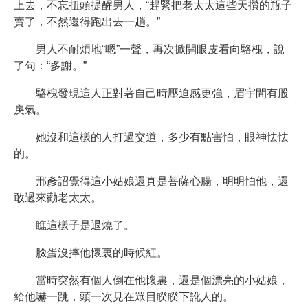
上去，不忘扭頭提醒男人，“趕緊把老太太這些天攢的瓶子
賣了，不然還得跑出去一趟。”
男人不耐煩地“嗯”一聲，再次掀開眼皮看向駱槐，說
了句：“多謝。”
駱槐發現這人正對著自己時壓迫感更強，眉宇間有股
戾氣。
她沒和這樣的人打過交道，多少有點害怕，眼神怯怯
的。
邢彥詔覺得這小姑娘還真是菩薩心腸，明明怕他，還
敢過來勸老太太。
瞧這樣子是退燒了。
臉蛋沒摔他懷裏的時候紅。
當時突然有個人倒在他懷裏，還是個漂亮的小姑娘，
給他嚇一跳，頭一次見在眾目睽睽下訛人的。