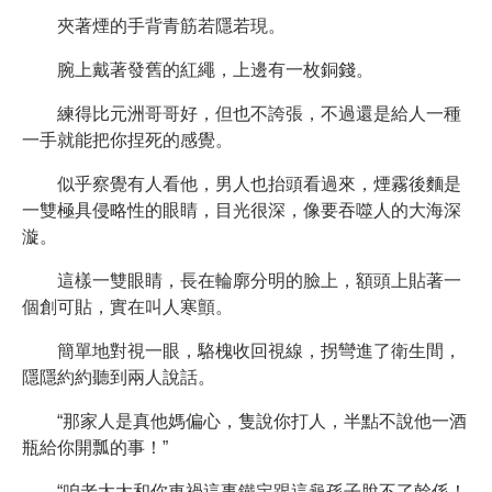
夾著煙的手背青筋若隱若現。
腕上戴著發舊的紅繩，上邊有一枚銅錢。
練得比元洲哥哥好，但也不誇張，不過還是給人一種
一手就能把你捏死的感覺。
似乎察覺有人看他，男人也抬頭看過來，煙霧後麵是
一雙極具侵略性的眼睛，目光很深，像要吞噬人的大海深
漩。
這樣一雙眼睛，長在輪廓分明的臉上，額頭上貼著一
個創可貼，實在叫人寒顫。
簡單地對視一眼，駱槐收回視線，拐彎進了衛生間，
隱隱約約聽到兩人說話。
“那家人是真他媽偏心，隻說你打人，半點不說他一酒
瓶給你開瓢的事！”
“咱老太太和你車禍這事鐵定跟這龜孫子脫不了幹係！