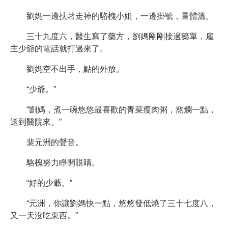
劉媽一邊扶著走神的駱槐小姐，一邊掛號，量體溫。
三十九度六，醫生寫了藥方，劉媽剛剛接過藥單，雇
主少爺的電話就打過來了。
劉媽空不出手，點的外放。
“少爺。”
“劉媽，煮一碗悠悠最喜歡的青菜瘦肉粥，熬爛一點，
送到醫院來。”
裴元洲的聲音。
駱槐努力睜開眼睛。
“好的少爺。”
“元洲，你讓劉媽快一點，悠悠發低燒了三十七度八，
又一天沒吃東西。”