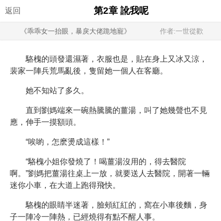
第2章 訛我呢
返回
《乖乖女一抬眼，暴戾大佬跪地寵》
作者:一世從歡
駱槐的頭發還濕著，衣服也是，貼在身上又冰又涼，
裴家一陣兵荒馬亂後，隻留她一個人在客廳。
她不知站了多久。
直到劉媽端來一碗熱騰騰的薑湯，叫了她幾聲也不見
應，伸手一摸額頭。
“唉喲，怎麽燙成這樣！”
“駱槐小姐你發燒了！喝薑湯沒用的，得去醫院
啊。”劉媽把薑湯往桌上一放，就要送人去醫院，開著一輛
迷你小車，在大道上跑得飛快。
駱槐的眼睛半迷著，臉頰紅紅的，窩在小車後麵，身
子一陣冷一陣熱，已經燒得有點不醒人事。