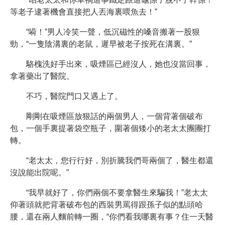
等老子逮著機會直接把人丟海裏喂魚去！”
“嗬！”男人冷笑一聲，低沉磁性的嗓音搬著一股狠
勁，“一隻陰溝裏的老鼠，遲早被老子按死在溝裏。”
駱槐洗好手出來，吸煙區已經沒人，她也沒當回事，
拿著藥出了醫院。
不巧，醫院門口又遇上了。
剛剛在吸煙區放狠話的兩個男人，一個背著個破布
包，一個手裏提著袋空瓶子，圍著個矮小的老太太團團打
轉。
“老太太，您行行好，別折騰我們哥兩個了，醫生都還
沒說能出院呢。”
“我早就好了，你們兩個不要拿醫生來騙我！”老太太
仰著頭就把背著破布包的西裝男罵得跟孫子似的點頭哈
腰，還在兩人麵前轉一圈，“你們看我哪裏有事？住一天醫