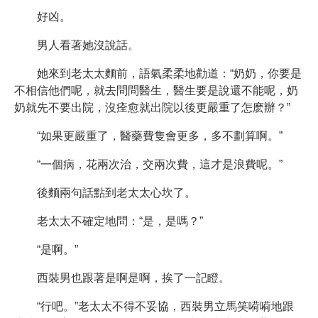
好凶。
男人看著她沒說話。
她來到老太太麵前，語氣柔柔地勸道：“奶奶，你要是
不相信他們呢，就去問問醫生，醫生要是說還不能呢，奶
奶就先不要出院，沒痊愈就出院以後更嚴重了怎麽辦？”
“如果更嚴重了，醫藥費隻會更多，多不劃算啊。”
“一個病，花兩次治，交兩次費，這才是浪費呢。”
後麵兩句話點到老太太心坎了。
老太太不確定地問：“是，是嗎？”
“是啊。”
西裝男也跟著是啊是啊，挨了一記瞪。
“行吧。”老太太不得不妥協，西裝男立馬笑嗬嗬地跟