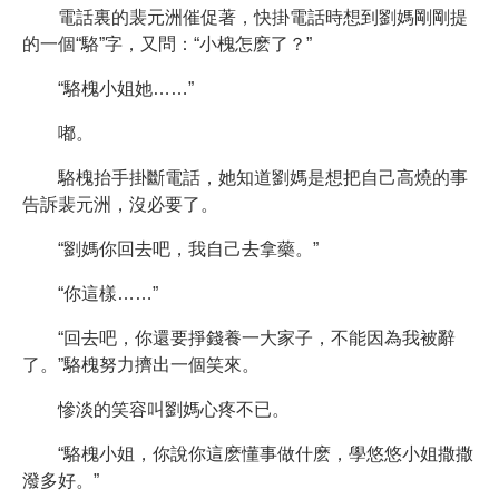
電話裏的裴元洲催促著，快掛電話時想到劉媽剛剛提
的一個“駱”字，又問：“小槐怎麽了？”
“駱槐小姐她……”
嘟。
駱槐抬手掛斷電話，她知道劉媽是想把自己高燒的事
告訴裴元洲，沒必要了。
“劉媽你回去吧，我自己去拿藥。”
“你這樣……”
“回去吧，你還要掙錢養一大家子，不能因為我被辭
了。”駱槐努力擠出一個笑來。
慘淡的笑容叫劉媽心疼不已。
“駱槐小姐，你說你這麽懂事做什麽，學悠悠小姐撒撒
潑多好。”