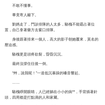
不敢不懂事。
畢竟寄人籬下。
劉媽走了，門診排隊的人太多，駱槐不能霸占著位
置，自己拿著藥方去窗口排隊。
身後跟著排來一個人，高大的影子朝她覆來，莫名的
壓迫感。
駱槐更是頭疼欲裂，昏昏沉沉。
最終沒撐住往後一倒。
“艸，訛我呢！”一道低沉暴躁的嗓音響起。
……
駱槐睜開眼睛，人已經躺在小小的病**，手背插著針
頭，四周都是打點滴的人和家屬。