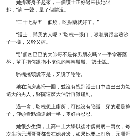
她撐著身子起來，一個護士正好過來扶她坐
起，“滴”一聲，量了個體溫。
“三十七點五，低燒，吃點藥就好了。”
“護士，幫我的人呢？”駱槐一張口，喉嚨裏跟含著沙
子一樣，又幹又痛。
“那個凶巴巴的大帥哥不是你男朋友嗎？一手拿著藥
盤，單手抱你跟抱小孩似的輕輕鬆鬆。”護士說。
駱槐搖頭說不是，又說了謝謝。
她在病房裏掃一圈，並沒有找到護士口中凶巴巴力氣
還大的男人，醫院這麽大估計再難碰到。
過一會，駱槐想上廁所，可她沒有陪護，穿的還是褲
子，仰頭看點滴還剩一半，隻好再忍忍。
她很少生病，上高中上大學以後才偶爾病一兩次，每
次生病元洲哥哥都會在她身邊，如果她要上廁所，元洲哥