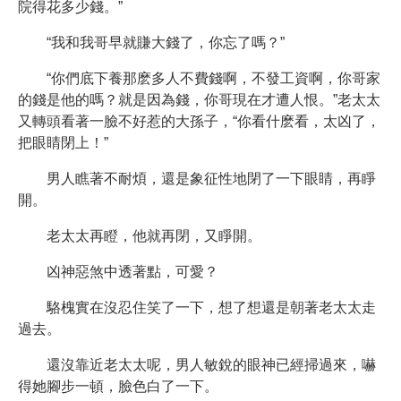
院得花多少錢。”
“我和我哥早就賺大錢了，你忘了嗎？”
“你們底下養那麽多人不費錢啊，不發工資啊，你哥家
的錢是他的嗎？就是因為錢，你哥現在才遭人恨。”老太太
又轉頭看著一臉不好惹的大孫子，“你看什麽看，太凶了，
把眼睛閉上！”
男人瞧著不耐煩，還是象征性地閉了一下眼睛，再睜
開。
老太太再瞪，他就再閉，又睜開。
凶神惡煞中透著點，可愛？
駱槐實在沒忍住笑了一下，想了想還是朝著老太太走
過去。
還沒靠近老太太呢，男人敏銳的眼神已經掃過來，嚇
得她腳步一頓，臉色白了一下。