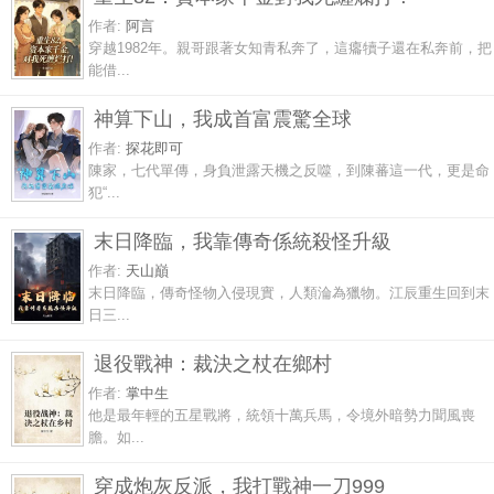
作者:
阿言
穿越1982年。親哥跟著女知青私奔了，這癟犢子還在私奔前，把
能借...
神算下山，我成首富震驚全球
作者:
探花即可
陳家，七代單傳，身負泄露天機之反噬，到陳蕃這一代，更是命
犯“...
末日降臨，我靠傳奇係統殺怪升級
作者:
天山巔
末日降臨，傳奇怪物入侵現實，人類淪為獵物。江辰重生回到末
日三...
退役戰神：裁決之杖在鄉村
作者:
掌中生
他是最年輕的五星戰將，統領十萬兵馬，令境外暗勢力聞風喪
膽。如...
穿成炮灰反派，我打戰神一刀999