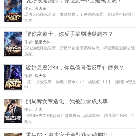
說好最廢法師，你怎麽平A全是滅世級？
作者:
浪天帝
瑪法大陸降臨現實，魔物肆虐，全民覺醒職業。秦陽重生回到十
八歲...
讓你當道士，你反手單刷地獄副本？
作者:
星絕大神
瑪法遊戲降臨現實，藍星開啟全民覺醒時代。學霸葉楓覺醒公認
最廢...
說好最廢沙包，你萬億真傷反甲什麽鬼？
作者:
浪天帝
【叮！承受攻擊，物理防禦永久+1！經驗值+1！】【觸發神聖反
甲：...
開局奪女帝造化，我被誤會成天尊
作者:
刀客
《熱血+爽文+無係統》靈氣複蘇，詭異降臨。陳凡重生歸來，巧
奪女...
重生82：資本家千金對我死纏爛打！