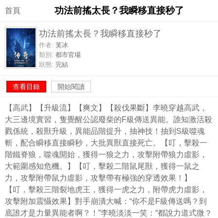
功法前搖太長？我瞬移直接秒了
首頁
功法前搖太長？我瞬移直接秒了
作者:
芙冰
類別:
都市官場
狀態:
完結
查看目錄
開始閱讀
【高武】【升級流】【爽文】【殺伐果斷】李曉穿越高武，
大三邊境實習，隻覺醒公認廢柴的F級傳送異能。誰知激活殺
戮係統，殺獸升級，異能品階提升，抽神技！抽到S級噬魂
斬，配合瞬移直接瞬秒，大批異獸直接死亡。【叮，擊殺一
階鐵脊狼，噬魂開始，獲得一狼之力，攻擊附帶狼力虛影，
大範圍感知危機。】【叮，擊殺二階鼠尾獸，獲得一鼠之
力，攻擊附帶鼠力虛影，攻擊帶有極強的穿透效果！】
【叮，擊殺三階裂地虎王，獲得一虎之力，附帶虎力虛影，
攻擊附加震懾效果】對手崩潰大喊：“你不是F級傳送嗎？到
底誰才是力量異能者啊？！”李曉淡淡一笑：“都說力道式微？