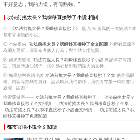
不好意思，我的力道，有億點強。”
功法前搖太長？我瞬移直接秒了小說 相關
①
《功法前搖太長？我瞬移直接秒了》
是 芙冰 所寫的一本完結全本
都市官場類的小說。
② 本站提供
功法前搖太長？我瞬移直接秒了全文閱讀
的所有章節均
為網友更新，屬發布者個人行為，與全站立場無關。
③ 如果您發現
功法前搖太長？我瞬移直接秒了小說
閱讀章節有錯
誤，請及時通知我們。您的熱心是對我們最大的支持。
④ 如果您對完結小說
功法前搖太長？我瞬移直接秒了全集
的作品版
權、內容等方麵有質疑，請及時與我們聯係，我們將在第一時間進行
處理，謝謝！
搜索關鍵字——
功法前搖太長？我瞬移直接秒了
、
功法前搖太長？
我瞬移直接秒了全文閱讀
、
功法前搖太長？我瞬移直接秒了全集
、
功法前搖太長？我瞬移直接秒了小說全文閱讀
、
功法前搖太長？我
瞬移直接秒了免費閱讀
都市官場小說全文閱讀