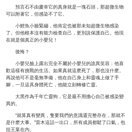
預言石不由慶幸它的真身就是一塊石頭，那超微生物
可以附著它，但感染不了它。
小鯉魚小臉緊繃，他肯定也被那未知超微生物感染
了。但他根本沒有能力檢查自己，更別說保護自己。他現
在就是個真正的小嬰兒！
後悔？
小嬰兒臉上露出完全不屬於小嬰兒的詭異笑容：他喜
歡這樣有挑戰的生活。如果真就這麽死了，那也沒什麽。
再說他可不是毫無準備，他在自己身上和靈魂上做了手
腳，一旦這具身體死亡，他能立刻轉修亡靈。
大黑作為千年亡靈狗，它是最不用擔心自己被感染變
異的。
“就算真有變異，隻要我們的意識還完整存在，那就不
是什麽大事。”雷木這話一出口，所有成員都鬆了口氣，包
括王葉在內。