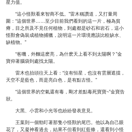
星力值。
“這小怪獸看來智商不低。”雷木稱讚道，又打量周
圍：“這個世界……至少目前我們看到的這一片，極為貧
瘠，目之所及不見任何植物，到處都是砂石和岩石，這小
怪獸會偽裝成植物捕獵，說明這一片環境應該比較缺水、
缺植物。”
“爸嘰，外麵這麽亮，為什麽天上看不到太陽啊？”金
寶仰著腦袋到處找太陽。
雷木也抬頭往天上看：“沒有恒星，也沒有雲層遮擋，
天空不是藍色，而是亮白色，是有點古怪。”
“這個世界的空氣還有毒，剛才差點毒死寶寶~”金寶告
狀。
大黑、小雲和小光等也紛紛發表意見。
王葉則一個勁盯著那隻小怪獸的尾巴。他以為自己眼
花了，又凝神看過去，結果不但看到紅藍條，還看到小怪