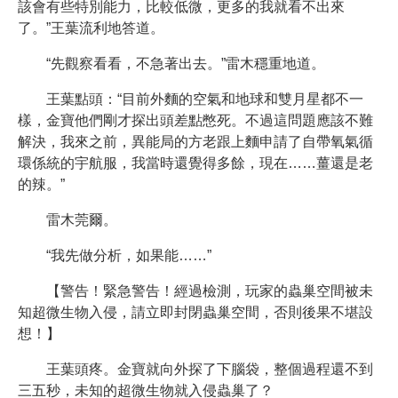
該會有些特別能力，比較低微，更多的我就看不出來
了。”王葉流利地答道。
“先觀察看看，不急著出去。”雷木穩重地道。
王葉點頭：“目前外麵的空氣和地球和雙月星都不一
樣，金寶他們剛才探出頭差點憋死。不過這問題應該不難
解決，我來之前，異能局的方老跟上麵申請了自帶氧氣循
環係統的宇航服，我當時還覺得多餘，現在……薑還是老
的辣。”
雷木莞爾。
“我先做分析，如果能……”
【警告！緊急警告！經過檢測，玩家的蟲巢空間被未
知超微生物入侵，請立即封閉蟲巢空間，否則後果不堪設
想！】
王葉頭疼。金寶就向外探了下腦袋，整個過程還不到
三五秒，未知的超微生物就入侵蟲巢了？