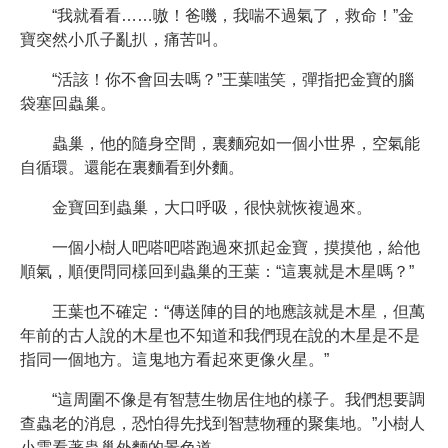
“我就看看……嗷！爸嘰，我喘不過氣了，救命！”金
寶突然小爪子亂扒，痛苦叫。
“活該！你不會回去嗎？”王葉嗤笑，彈指把金寶的腦
袋塞回蟲巢。
蟲巢，他的隨身空間，裏麵宛如一個小世界，空氣能
自循環。還能在裏麵看到外麵。
金寶回到蟲巢，大口呼吸，很快就恢複過來。
一個小樹人吧嗒吧嗒跑過來抓起金寶，摸摸他，給他
順氣，順便問同樣回到蟲巢的王葉：“這裏就是木星嗎？”
王葉也不確定：“傳送陣的目的地應該就是木星，但萬
年前的古人說的木星也不知道和我們現在說的木星是不是
指同一個地方。這鬼地方看起來更像火星。”
“這周圍不像是有智慧生物居住地的樣子。我們想要調
查蟲老的消息，恐怕得先找到智慧物種的聚集地。”小樹人
小雲看著蟲巢外麵的景色道。