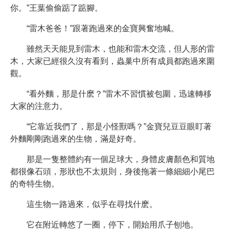
你。”王葉偷偷踮了踮腳。
“雷木爸爸！”跟著跑過來的金寶興奮地喊。
雖然天天能見到雷木，也能和雷木交流，但人形的雷
木，大家已經很久沒有看到，蟲巢中所有成員都跑過來圍
觀。
“看外麵，那是什麽？”雷木不習慣被包圍，迅速轉移
大家的注意力。
“它靠近我們了，那是小怪獸嗎？”金寶兒豆豆眼盯著
外麵剛剛跑過來的生物，滿是好奇。
那是一隻整體約有一個足球大，身體皮膚顏色和質地
都很像石頭，形狀也不太規則，身後拖著一條細細小尾巴
的奇特生物。
這生物一路過來，似乎在尋找什麽。
它在附近轉悠了一圈，停下，開始用爪子刨地。