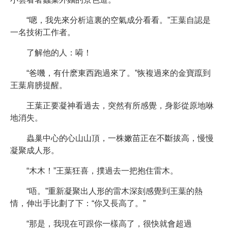
“嗯，我先來分析這裏的空氣成分看看。”王葉自認是
一名技術工作者。
了解他的人：嗬！
“爸嘰，有什麽東西跑過來了。”恢複過來的金寶躥到
王葉肩膀提醒。
王葉正要凝神看過去，突然有所感覺，身影從原地咻
地消失。
蟲巢中心的心山山頂，一株嫩苗正在不斷拔高，慢慢
凝聚成人形。
“木木！”王葉狂喜，撲過去一把抱住雷木。
“唔。”重新凝聚出人形的雷木深刻感覺到王葉的熱
情，伸出手比劃了下：“你又長高了。”
“那是，我現在可跟你一樣高了，很快就會超過