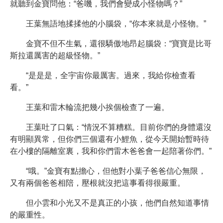
就聽到金寶問他：“爸嘰，我們會變成小怪物嗎？”
王葉無語地揉揉他的小腦袋，“你本來就是小怪物。”
金寶不但不生氣，還很驕傲地昂起腦袋：“寶寶是比哥
斯拉還厲害的超級怪物。”
“是是是，全宇宙你最厲害。過來，我給你檢查看
看。”
王葉和雷木輪流把幾小挨個檢查了一遍。
王葉吐了口氣：“情況不算糟糕。目前你們的身體還沒
有明顯異常，但你們三個還有小鯉魚，從今天開始暫時待
在小樓的隔離室裏，我和你們雷木爸爸會一起陪著你們。”
“哦。”金寶有點擔心，但他對小葉子爸爸信心無限，
又有兩個爸爸相陪，壓根就沒把這事看得很嚴重。
但小雲和小光又不是真正的小孩，他們自然知道事情
的嚴重性。