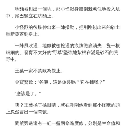
地麵被刨出一個坑，那小怪獸身體倒栽蔥似地投入坑
中，尾巴豎立在坑麵上。
小怪獸的後肢伸出來一陣撥動，把剛剛刨出來的砂土
重新覆蓋到身上。
一陣風吹過，地麵被刨挖過的痕跡徹底消失，隻一根
細細的、發育不太好的“野草”堅強地紮根在滿是砂石的荒
野中。
王葉一家不禁歎為觀止。
金寶驚歎：“爸嘰，這是偽裝嗎？它在捕獵？”
“應該是了。”
咦？王葉揉了揉眼睛，就在剛剛他看到那小怪獸的頭
上忽然冒出一個問號。
問號旁邊還有一紅一籃兩條進度條，分別是生命值和