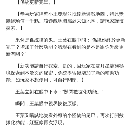
【係統更新完畢。】
【恭喜玩家隔壁小王發現並抵達新遊戲地圖，特此獎
勵經驗值一千點。該遊戲地圖屬於未知地區，請玩家謹慎
探索。】
果然是係統搞的鬼。王葉在腦中問：“係統你終於更新
完了？增加了什麽功能？我現在看到的是不是跟你升級更
新有關？”
【新功能請自行探索。是的，因玩家在雙月星龍族秘
境探索到本源文的秘密，係統學習後增加了新的輔助功
能。如玩家不想使用，可自行關閉。】
王葉立刻在腦中下令：“關閉數據化功能。”
瞬間，王葉眼中視界恢複原樣。
王葉又嚐試地隻看外麵的小怪物的尾巴，再次打開數
據化功能，紅藍條再次浮現。