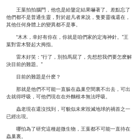
王葉拍拍腦門，他也是給鑒定結果嚇著了。差點忘了
他們都不是普通生靈，對於超凡者來說，隻要靈魂還在，
其他任何身體上的變異都不是事。
“木木，幸好有你在，你就是咱們家的定海神針。”王
葉對雷木豎起大拇指。
雷木好笑：“行了，別拍馬屁了，先想想我們要怎麽解
決目前的難題。”
目前的難題是什麽？
那就是他們不可能一直躲在蟲巢空間裏不出去，可出
去就得呼吸，可他們現在在外麵根本無法呼吸。
蟲老現在還沒找到，可貌似未來毀滅地球的禍首之一
已經出現。
哪怕為了研究這種超微生物，王葉都不可能一直待在
蟲巢裏。