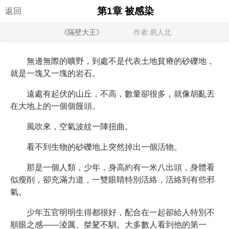
第1章 被感染
返回
《隔壁大王》
作者:易人北
無邊無際的曠野，到處不是代表土地貧瘠的砂礫地，
就是一塊又一塊的岩石。
遠處有起伏的山丘，不高，數量卻很多，就像胡亂丟
在大地上的一個個饅頭。
風吹來，空氣波紋一陣扭曲。
看不到生物的砂礫地上突然掉出一個活物。
那是一個人類，少年，身高約有一米八出頭，身體看
似瘦削，卻充滿力道，一雙眼睛特別活絡，活絡到有些邪
氣。
少年五官明明生得都很好，配合在一起卻給人特別不
順眼之感——淩厲、桀驁不馴。大多數人看到他的第一