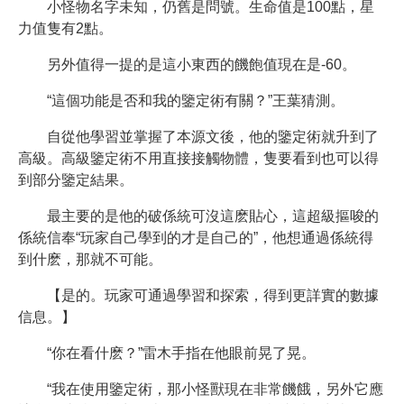
小怪物名字未知，仍舊是問號。生命值是100點，星
力值隻有2點。
另外值得一提的是這小東西的饑飽值現在是-60。
“這個功能是否和我的鑒定術有關？”王葉猜測。
自從他學習並掌握了本源文後，他的鑒定術就升到了
高級。高級鑒定術不用直接接觸物體，隻要看到也可以得
到部分鑒定結果。
最主要的是他的破係統可沒這麽貼心，這超級摳唆的
係統信奉“玩家自己學到的才是自己的”，他想通過係統得
到什麽，那就不可能。
【是的。玩家可通過學習和探索，得到更詳實的數據
信息。】
“你在看什麽？”雷木手指在他眼前晃了晃。
“我在使用鑒定術，那小怪獸現在非常饑餓，另外它應