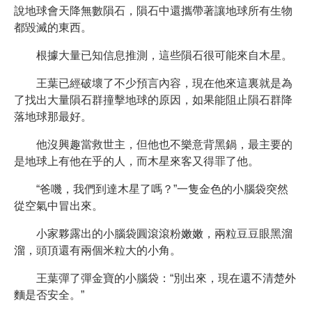
說地球會天降無數隕石，隕石中還攜帶著讓地球所有生物
都毀滅的東西。
根據大量已知信息推測，這些隕石很可能來自木星。
王葉已經破壞了不少預言內容，現在他來這裏就是為
了找出大量隕石群撞擊地球的原因，如果能阻止隕石群降
落地球那最好。
他沒興趣當救世主，但他也不樂意背黑鍋，最主要的
是地球上有他在乎的人，而木星來客又得罪了他。
“爸嘰，我們到達木星了嗎？”一隻金色的小腦袋突然
從空氣中冒出來。
小家夥露出的小腦袋圓滾滾粉嫩嫩，兩粒豆豆眼黑溜
溜，頭頂還有兩個米粒大的小角。
王葉彈了彈金寶的小腦袋：“別出來，現在還不清楚外
麵是否安全。”