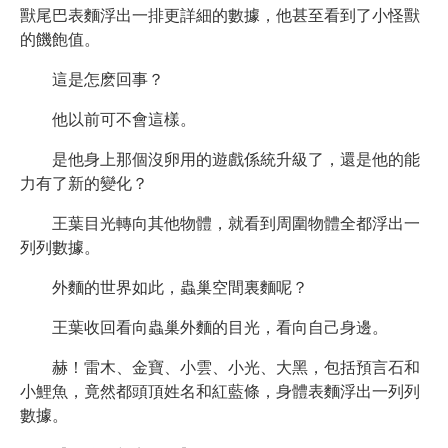
獸尾巴表麵浮出一排更詳細的數據，他甚至看到了小怪獸
的饑飽值。
這是怎麽回事？
他以前可不會這樣。
是他身上那個沒卵用的遊戲係統升級了，還是他的能
力有了新的變化？
王葉目光轉向其他物體，就看到周圍物體全都浮出一
列列數據。
外麵的世界如此，蟲巢空間裏麵呢？
王葉收回看向蟲巢外麵的目光，看向自己身邊。
赫！雷木、金寶、小雲、小光、大黑，包括預言石和
小鯉魚，竟然都頭頂姓名和紅藍條，身體表麵浮出一列列
數據。