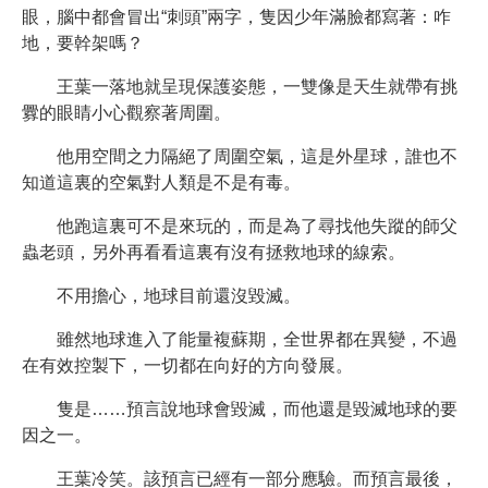
眼，腦中都會冒出“刺頭”兩字，隻因少年滿臉都寫著：咋
地，要幹架嗎？
王葉一落地就呈現保護姿態，一雙像是天生就帶有挑
釁的眼睛小心觀察著周圍。
他用空間之力隔絕了周圍空氣，這是外星球，誰也不
知道這裏的空氣對人類是不是有毒。
他跑這裏可不是來玩的，而是為了尋找他失蹤的師父
蟲老頭，另外再看看這裏有沒有拯救地球的線索。
不用擔心，地球目前還沒毀滅。
雖然地球進入了能量複蘇期，全世界都在異變，不過
在有效控製下，一切都在向好的方向發展。
隻是……預言說地球會毀滅，而他還是毀滅地球的要
因之一。
王葉冷笑。該預言已經有一部分應驗。而預言最後，