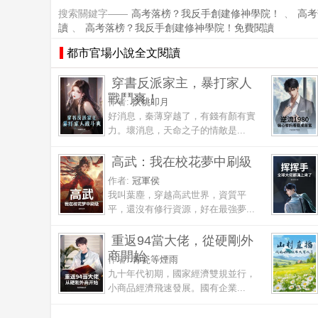
搜索關鍵字——
高考落榜？我反手創建修神學院！
、
高考
讀
、
高考落榜？我反手創建修神學院！免費閱讀
都市官場小說全文閱讀
穿書反派家主，暴打家人
戰鬥爽！
作者:
扶桃叩月
好消息，秦薄穿越了，有錢有顏有實
力。壞消息，天命之子的情敵是...
高武：我在校花夢中刷級
作者:
冠軍侯
我叫葉塵，穿越高武世界，資質平
平，還沒有修行資源，好在最強夢...
重返94當大佬，從硬剛外
商開始
作者:
青瓷等煙雨
九十年代初期，國家經濟雙規並行，
小商品經濟飛速發展。國有企業...