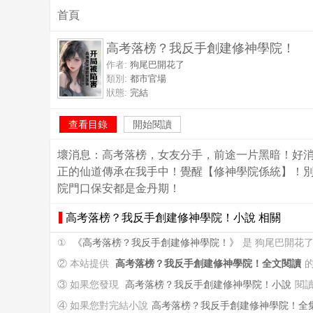
首頁
高考落榜？我反手創建修神學院！
作者:
狗尾巴開花了
類別:
都市官場
狀態:
完結
查看目錄
開始閱讀
壞消息：高考落榜，女友分手，前途一片黑暗！好
正的仙道傳承在我手中！覺醒【修神學院係統】！
院門口保安都是金丹期！
高考落榜？我反手創建修神學院！小說 相關
①
《高考落榜？我反手創建修神學院！》
是 狗尾巴開花
② 本站提供
高考落榜？我反手創建修神學院！全文閱讀
③ 如果您發現
高考落榜？我反手創建修神學院！小說
閱
④ 如果您對完結小說
高考落榜？我反手創建修神學院！全