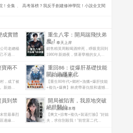
院！全集
、
高考落榜？我反手創建修神學院！小說全文閱
變成實體
重生八零：開局踹飛扶弟
魔！
作者:
奉天上岸
市公司老總楊
銷售精英周毅喝酒猝死，睜眼竟回到
不過...
1980年新婚夜，懷著孽種的女人...
鑒寶兩不
重回86：從爆肝基礎技能
開始漁獵東北
作者:
阿來超努力
農村，成了被
【重生80年代+鄉村+漁獵+爆肝技能
新婚...
+複仇+爆爽】林虎帶著仇恨和遺憾...
賣員到禁
開局被陷害，我原地突破
絕世醫仙
作者:
話淒涼本尊
末世最暴烈
【爽文+掠奪+複仇+裝逼打臉】“好姐
邊緣...
夫，求你別殺我！”前世富二代...