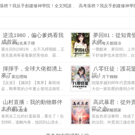
落榜？我反手創建修神學院！全文閱讀
、
高考落榜？我反手創建修神學
逆流1980，偏心爹媽看我
夢回81：從知青
成首富
大佬
作者:
不知名果子狸
作者:
每天都很冷
重生回到1981年，左不凡睜開眼，正
一覺醒來，夢回80。上
撞見親弟舉著毒藥想害他命、霸...
子舒做夢也未曾想到，自己
揮揮手，全球大佬都湧上
八零狂徒：護花
來了
誤！
作者:
塞拉嘿呦
作者:
月下糊糊
【反派】【腦洞】【萬界】暴雨傾
陸陽穿越到80年代雲南
盆，剛畢業的少年薑止發現這個世...
大伯一家欺壓的瘦弱少年。
山村直播：我的動物夥伴
高武暴君：從外
太有戲了！
區之主
作者:
燈火微瀾
作者:
風華離開家
卷死在工位的社畜蘇晨，重生了！告
當血色吞沒黎明，他成了
別996，逃離內卷，他回到山清水...
的法則。外賣員江燼在禁區