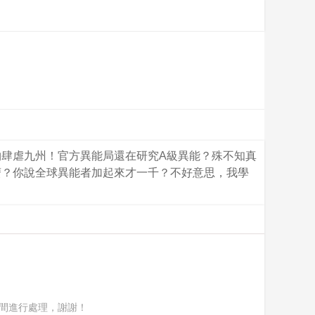
肆虐九州！官方異能局還在研究A級異能？殊不知真
麽？你說全球異能者加起來才一千？不好意思，我學
間進行處理，謝謝！