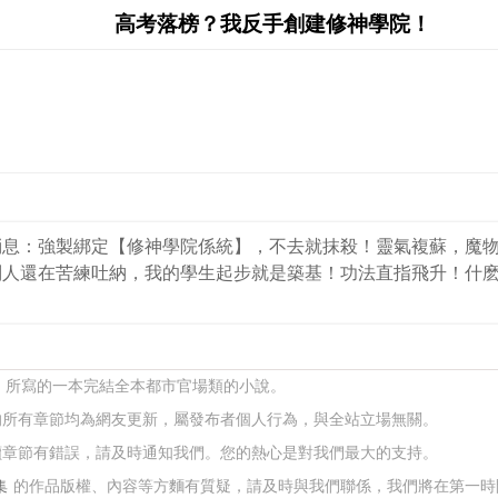
高考落榜？我反手創建修神學院！
消息：強製綁定【修神學院係統】，不去就抹殺！靈氣複蘇，魔物
別人還在苦練吐納，我的學生起步就是築基！功法直指飛升！什
了 所寫的一本完結全本都市官場類的小說。
的所有章節均為網友更新，屬發布者個人行為，與全站立場無關。
讀章節有錯誤，請及時通知我們。您的熱心是對我們最大的支持。
集
的作品版權、內容等方麵有質疑，請及時與我們聯係，我們將在第一時