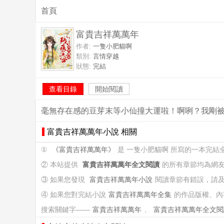
首頁
富貴吉祥萬萬年
作者:
一隻小肥貓啊
類別:
言情穿越
狀態:
完結
查看目錄
開始閱讀
毫無存在感的豆芽末等小仙撞大運啦！啊咧？我剛
富貴吉祥萬萬年小說 相關
①
《富貴吉祥萬萬年》
是 一隻小肥貓啊 所寫的一本完結
② 本站提供
富貴吉祥萬萬年全文閱讀
的所有章節均為網
③ 如果您發現
富貴吉祥萬萬年小說
閱讀章節有錯誤，請
④ 如果您對完結小說
富貴吉祥萬萬年全集
的作品版權、內
搜索關鍵字——
富貴吉祥萬萬年
、
富貴吉祥萬萬年全文閱