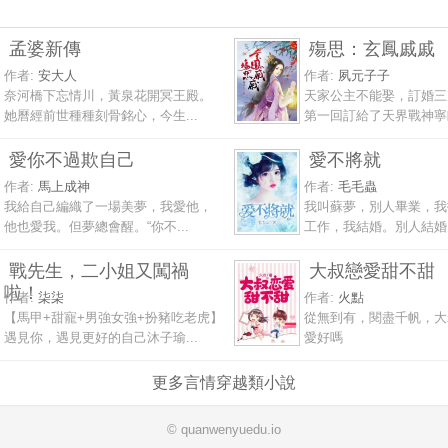
孟婆新傳
殤思：玄鳳戚戚
作者:
安大人
作者:
夙元子子
奈河橋下忘情川，黃泉花開冥王殿。
天家公主不能娶，訂婚三
她曆經前世種種刻骨銘心，今生...
第一回訂給了天界戰神寧朗
愛你不過欺自己
愛不將就
作者:
馬上成神
作者:
毛毛蟲
我給自己編織了一場美夢，我愛他，
我叫蘇夢，別人畢業，我
他也愛我。但夢總會醒。“你不...
工作，我結婚。別人結婚，
戰先生，二小姐又闖禍
大叔戀愛甜不甜
啦！
作者:
柒柒
作者:
火點
【馬甲+甜寵+男強女強+扮豬吃老虎】
從無到有，閱盡千帆，大
遇見你，遇見更好的自己沐子瑜...
愛好嗎
更多言情穿越類小說
© quanwenyuedu.io