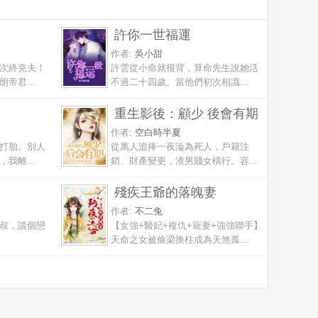
許你一世福運
作者:
吳小甜
次終克夫！
許雲從小命就很背，算命先生說她活
帝君...
不過二十四歲。當他們初次相識...
重生影後：顧少 後會有期
作者:
空白時半夏
打胎。別人
從萬人追捧一夜淪為死人，戶籍注
我離...
銷、財產變更，渣男賤女橫行。容...
殘疾王爺的落魄妻
作者:
不二兔
叔，談個戀
【女強+醫妃+複仇+寵妻+強強聯手】
天命之女被偷梁換柱成為天煞孤...