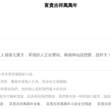
富貴吉祥萬萬年
被人扇落九重天，罩我的人正在曆劫。兩個神仙談戀愛，甜炸天
全本言情穿越類的小說。
友更新，屬發布者個人行為，與全站立場無關。
及時通知我們。您的熱心是對我們最大的支持。
容等方麵有質疑，請及時與我們聯係，我們將在第一時間進行處理，謝謝
讀
、
富貴吉祥萬萬年全集
、
富貴吉祥萬萬年小說全文閱讀
、
富貴吉