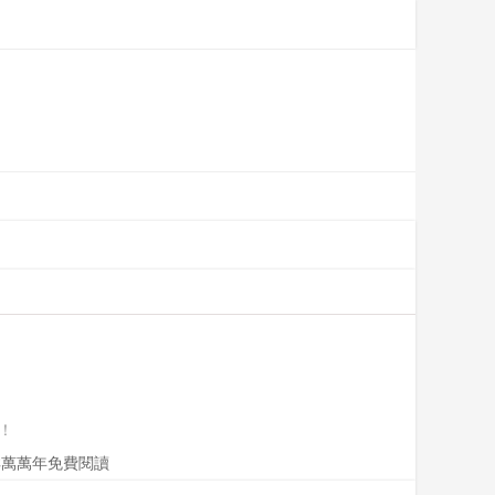
！
！
祥萬萬年免費閱讀