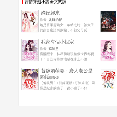
言情穿越小說全文閱讀
嫡妃歸來
作者:
貪玩的貓
她是將軍府嫡女，年幼之時，被太子
的甜言蜜語所欺騙，不顧父母反...
我家有個小祖宗
作者:
蘇隨意
宿醉醒來，林星萌發現整個世界都變
了！自己赤條條地躺在床上不說...
替嫁嬌萌妻：廢人老公是
大佬
作者:
穆青煙
【偏執男主+替嫁寵婚+打臉虐渣】同
樣是紀家的孩子，從小腦子不好...