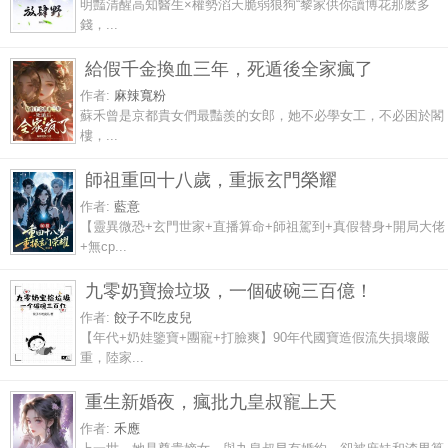
明豔清醒高知醫生×權勢滔天脆弱狼狗“黎家供你讀博花那麽多
錢，...
給假千金換血三年，死遁後全家瘋了
作者:
麻辣寬粉
蘇禾曾是京都貴女們最豔羨的女郎，她不必學女工，不必困於閣
樓，...
師祖重回十八歲，重振玄門榮耀
作者:
藍意
【靈異微恐+玄門世家+直播算命+師祖駕到+真假替身+開局大佬
+無cp...
九零奶寶撿垃圾，一個破碗三百億！
作者:
餃子不吃皮兒
【年代+奶娃鑒寶+團寵+打臉爽】90年代國寶造假流失損壞嚴
重，陸家...
重生新婚夜，瘋批九皇叔寵上天
作者:
禾應