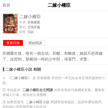
二嫁小權臣
首頁
二嫁小權臣
作者:
安春暖暖
類別:
言情穿越
狀態:
完結
查看目錄
開始閱讀
宋嫻重生後，唯有一個念頭。和離。和離後，她就不想再嫁
了。沒想到，那權傾一時的少年郎，堵著門，求娶。
二嫁小權臣小說 相關
①
《二嫁小權臣》
是 安春暖暖 所寫的一本完結全本言情穿越類的小
說。
② 本站提供
二嫁小權臣全文閱讀
的所有章節均為網友更新，屬發布
者個人行為，與全站立場無關。
③ 如果您發現
二嫁小權臣小說
閱讀章節有錯誤，請及時通知我們。
您的熱心是對我們最大的支持。