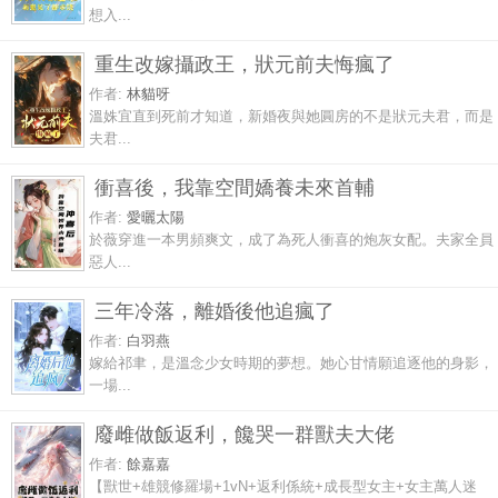
想入...
重生改嫁攝政王，狀元前夫悔瘋了
作者:
林貓呀
溫姝宜直到死前才知道，新婚夜與她圓房的不是狀元夫君，而是
夫君...
衝喜後，我靠空間嬌養未來首輔
作者:
愛曬太陽
於薇穿進一本男頻爽文，成了為死人衝喜的炮灰女配。夫家全員
惡人...
三年冷落，離婚後他追瘋了
作者:
白羽燕
嫁給祁聿，是溫念少女時期的夢想。她心甘情願追逐他的身影，
一場...
廢雌做飯返利，饞哭一群獸夫大佬
作者:
餘嘉嘉
【獸世+雄競修羅場+1vN+返利係統+成長型女主+女主萬人迷