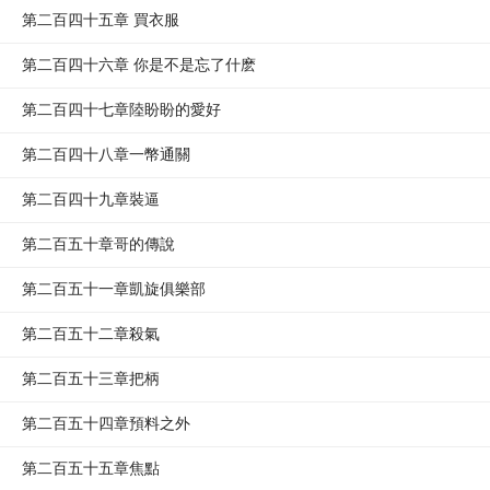
第二百四十五章 買衣服
第二百四十六章 你是不是忘了什麽
第二百四十七章陸盼盼的愛好
第二百四十八章一幣通關
第二百四十九章裝逼
第二百五十章哥的傳說
第二百五十一章凱旋俱樂部
第二百五十二章殺氣
第二百五十三章把柄
第二百五十四章預料之外
第二百五十五章焦點