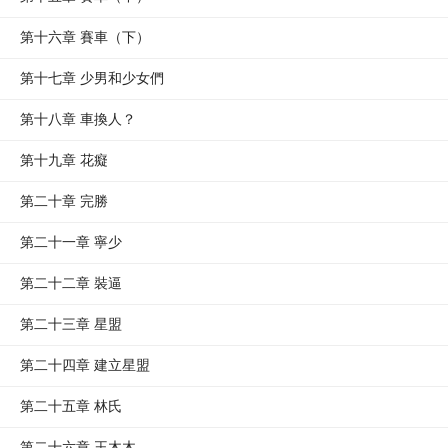
第十六章 賽車（下）
第十七章 少男和少女們
第十八章 車換人？
第十九章 花癡
第二十章 完勝
第二十一章 寧少
第二十二章 裝逼
第二十三章 星盟
第二十四章 建立星盟
第二十五章 林氏
第二十六章 王木木