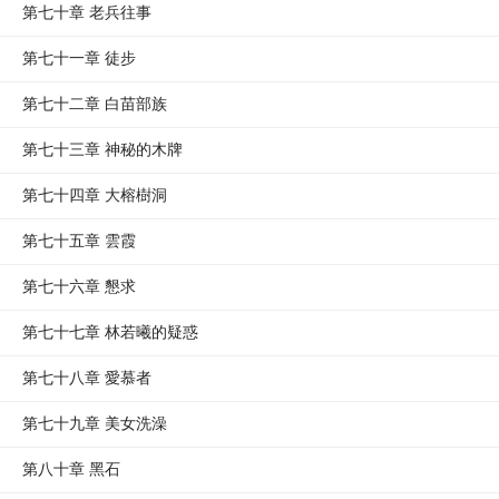
第七十章 老兵往事
第七十一章 徒步
第七十二章 白苗部族
第七十三章 神秘的木牌
第七十四章 大榕樹洞
第七十五章 雲霞
第七十六章 懇求
第七十七章 林若曦的疑惑
第七十八章 愛慕者
第七十九章 美女洗澡
第八十章 黑石