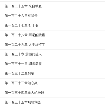
第一百二十五章 來自華夏
第一百二十六章有背景
第一百二十七章 打十個
第一百二十八章 阿尼的陰霾
第一百二十九章 太不經打了
第一百三十章 震撼的苗人
第一百三十一章 調戲雲霞
第一百三十二章阿壩
第一百三十三章知心蟲
第一百三十四章重入蛇神穀
第一百三十五章飛馳救援