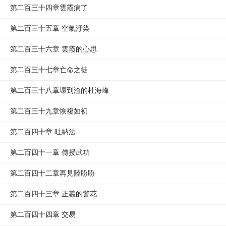
第二百三十四章雲霞病了
第二百三十五章 空氣汙染
第二百三十六章 雲霞的心思
第二百三十七章亡命之徒
第二百三十八章壞到渣的杜海峰
第二百三十九章恢複如初
第二百四十章 吐納法
第二百四十一章 傳授武功
第二百四十二章再見陸盼盼
第二百四十三章 正義的警花
第二百四十四章 交易