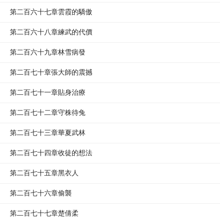
第二百六十七章雲霞的驕傲
第二百六十八章練武的代價
第二百六十九章林雪病發
第二百七十章張大師的震撼
第二百七十一章貼身治療
第二百七十二章守株待兔
第二百七十三章華夏武林
第二百七十四章收徒的想法
第二百七十五章黑衣人
第二百七十六章偷襲
第二百七十七章楚倩柔