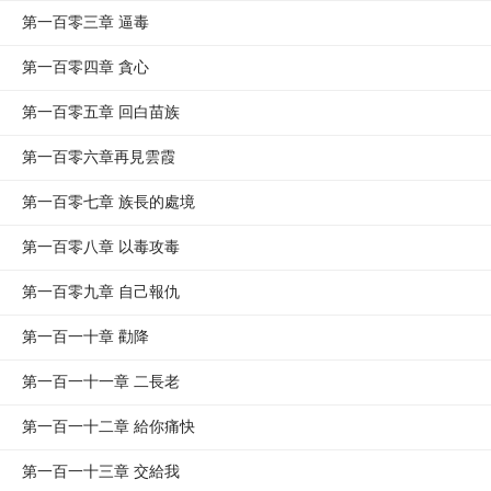
第一百零三章 逼毒
第一百零四章 貪心
第一百零五章 回白苗族
第一百零六章再見雲霞
第一百零七章 族長的處境
第一百零八章 以毒攻毒
第一百零九章 自己報仇
第一百一十章 勸降
第一百一十一章 二長老
第一百一十二章 給你痛快
第一百一十三章 交給我