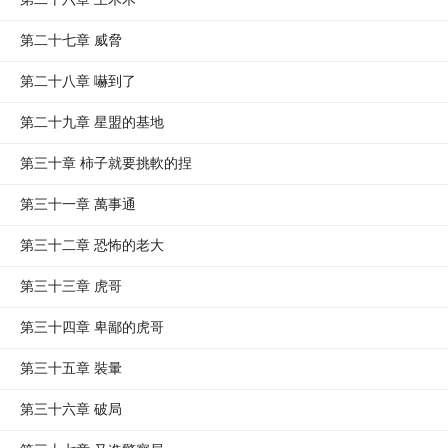
第二十七章 威脅
第二十八章 嚇到了
第二十九章 星盟的基地
第三十章 柿子就要挑軟的捏
第三十一章 萬事通
第三十二章 恐怖的老大
第三十三章 虎哥
第三十四章 卑鄙的虎哥
第三十五章 裝暈
第三十六章 破局