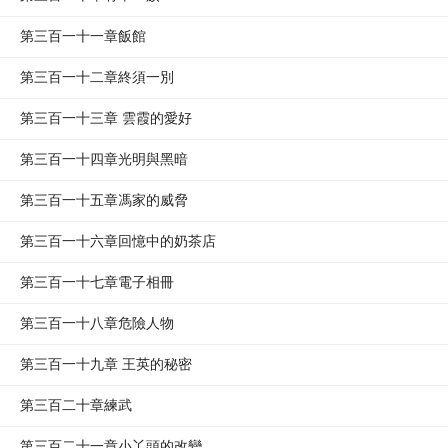
第三百一十一章飯館
第三百一十二章終須一別
第三百一十三章 雲霞的愛好
第三百一十四章光明與黑暗
第三百一十五章馮家的威脅
第三百一十六章回憶中的奶茶店
第三百一十七章電子相冊
第三百一十八章危險人物
第三百一十九章 王英的秘密
第三百二十章練武
第三百二十一章小丫頭的改變