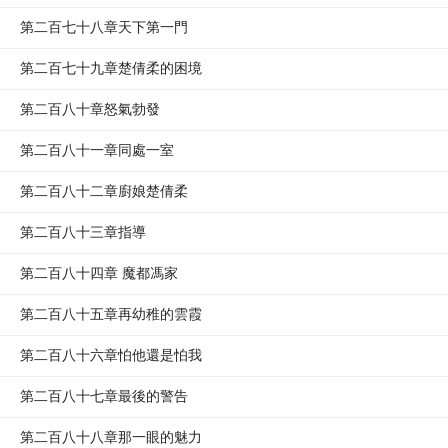
第二百七十八章天下第一門
第二百七十九章楚倩柔的困境
第二百八十章怒氣勃發
第二百八十一章同處一室
第二百八十二章廚娘楚倩柔
第二百八十三章指導
第二百八十四章 魔都馮家
第二百八十五章再幼稚的雲霞
第二百八十六章怕他還是怕我
第二百八十七章最後的警告
第二百八十八章那一眼的魅力