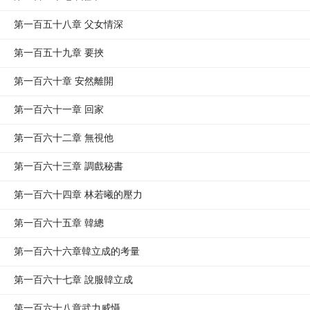
第一百五十八章 父女情深
第一百五十九章 要挾
第一百六十章 安然離開
第一百六十一章 回家
第一百六十二章 無視他
第一百六十三章 調戲秘書
第一百六十四章 林若曦的壓力
第一百六十五章 韓總
第一百六十六章韓立成的考量
第一百六十七章 說服韓立成
第一百六十八章武力威懾