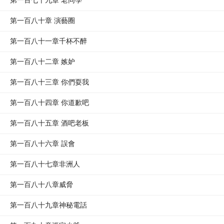
第一百七十九章 老同學
第一百八十章 演藝圈
第一百八十一章千杯不醉
第一百八十二章 嫉妒
第一百八十三章 你們耍我
第一百八十四章 你道歉吧
第一百八十五章 酒吧老板
第一百八十六章 誤會
第一百八十七章非洲人
第一百八十八章威脅
第一百八十九章神秘電話