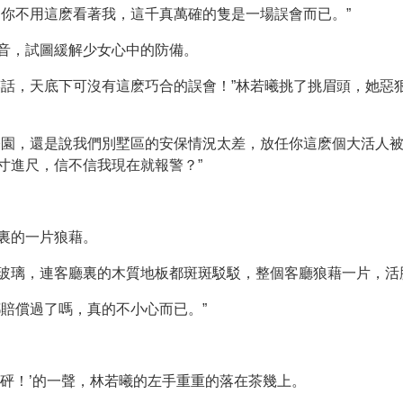
，你不用這麽看著我，這千真萬確的隻是一場誤會而已。”
音，試圖緩解少女心中的防備。
笑話，天底下可沒有這麽巧合的誤會！”林若曦挑了挑眉頭，她惡
公園，還是說我們別墅區的安保情況太差，放任你這麽個大活人
寸進尺，信不信我現在就報警？”
裏的一片狼藉。
玻璃，連客廳裏的木質地板都斑斑駁駁，整個客廳狼藉一片，活
賠償過了嗎，真的不小心而已。”
‘砰！’的一聲，林若曦的左手重重的落在茶幾上。