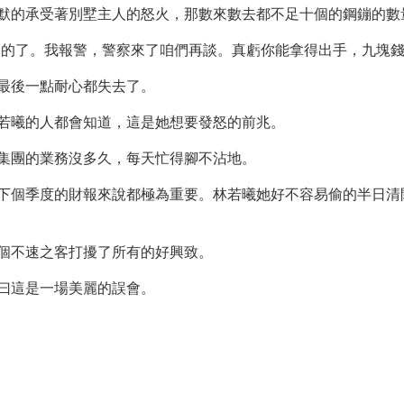
默的承受著別墅主人的怒火，那數來數去都不足十個的鋼鏰的數
說的了。我報警，警察來了咱們再談。真虧你能拿得出手，九塊錢
最後一點耐心都失去了。
若曦的人都會知道，這是她想要發怒的前兆。
集團的業務沒多久，每天忙得腳不沾地。
下個季度的財報來說都極為重要。林若曦她好不容易偷的半日清
個不速之客打擾了所有的好興致。
曰這是一場美麗的誤會。