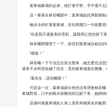
葉東城麻溜的起身，他打著手勢，手中還不忘
這一幕落在林若曦眼中，葉東城如此厚顏無恥
她冷冷的盯著葉東城，生怕再開口一句就要原
“你是我天邊最美的雲彩，讓我用心把你留下來
林若曦聞聲愣了一下，卻見到葉東城自顧自的
“噗嗤！”
林若曦一下子沒忍住笑出聲來，她怎麽也沒想
過來不合時宜給繃了回去，見到葉東城還在猶豫。
“葉先生，請你離開！”
可是這一次，葉東城卻出奇的沒有理會林若曦
東城對視，口中的嗬斥卻難得的沉默下來，她靜靜
這個叫做葉東城的人身上竟然有種莫名的氣勢