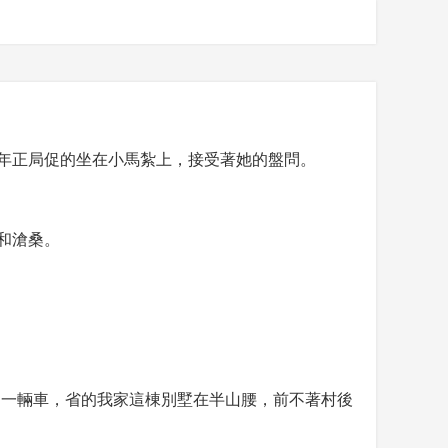
年正局促的坐在小馬紮上，接受著她的盤問。
和滄桑。
叫一輛車，省的我家這棟別墅在半山腰，前不著村後