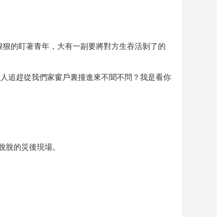
狠狠的盯著青年，大有一副要將對方生吞活剝了的
被人追趕從我們家窗戶裏撞進來不聞不問？我是看你
脫脫的災後現場。