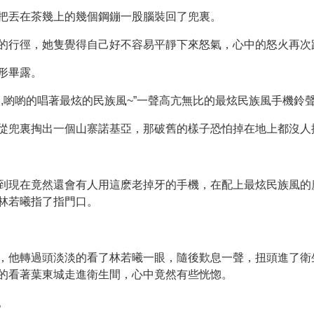
把丟在茶幾上的幾個鋼鏰一股腦裝回了兜裏。
的行徑，她隻覺得自己好不容易平靜下來怒氣，心中的怒火再次
形畢露。
,喲喲的唱著最炫的民族風~”一聲高亢無比的最炫民族風手機鈴
從兜裏掏出一個山寨諾基亞，那破舊的樣子恐怕掉在地上都沒人
到現在竟然還會有人用這麽老掉牙的手機，在配上最炫民族風的
林若曦指了指門口。
，他轉過頭淡淡的看了林若曦一眼，隨後歎息一聲，扭頭進了衛
的看著葉東城走進衛生間，心中竟然有些恍惚。
。