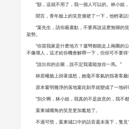
“額，這就不用了，我一個人可以的。林小姐
聞言，青年臉上的笑意僵硬了一下，他輕著話
“葉先生，請你嚴肅點，不要再說這麽無聊的
架勢。
“你當我家是什麽地方？遛彎都能走上兩圈的
不像壞人，這才給你機會解釋一下，但你可不要得
“說出你的企圖，說不定我還能放你一馬。”
林若曦臉上掛著溫怒，她毫不客氣的指著客廳
原本窗明幾淨的落地窗此刻早就變成了一地碎
“別介啊，林小姐，我真的不是故意的，我不都
葉東城嘴角的笑意更加尷尬了。
不過可惜，葉東城口中的話音還未落下，隻見