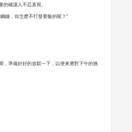
量的確讓人不忍直視。
鋼鏰，你怎麽不打發要飯的呢？”
閑，準備好好的放鬆一下，以便來應對下午的挑