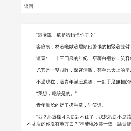
返回
“這麽說，還是我錯怪你了？”
客廳裏，林若曦皺著眉頭她警惕的抱緊著雙臂
這青年二十三四歲的年紀，穿著白襯衫，笑容
尤其是一雙眼眸，深邃清澈，甚至比天上的星
不過現在，這青年滿臉尷尬，一副手足無措的
“我想，應該是的。”
青年尷尬的搓了搓手掌，訕笑道。
“哦？那這樣可真是對不住了，我想我是不是
不著店的你沒有地方去？”林若曦冷笑一聲，話音