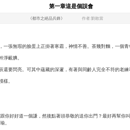
第一章這是個誤會
《都市之絕品兵鋒》
作者:劉敢當
，一張無瑕的臉蛋上正掛著寒霜，神情不善。茶幾對麵，一個青
幹淨靦腆。
辰還要閃亮。可其中蘊藏的深邃，有著與同齡人完全不符的老練
模樣。
該跟你好好道一個謙，然後點著頭恭敬的送你出門？最好再幫你
挪瑜。