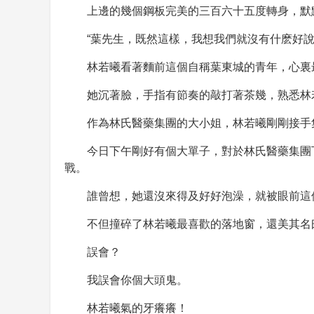
上邊的幾個鋼板完美的三百六十五度轉身，默
“葉先生，既然這樣，我想我們就沒有什麽好
林若曦看著麵前這個自稱葉東城的青年，心裏
她沉著臉，手指有節奏的敲打著茶幾，熟悉林
作為林氏醫藥集團的大小姐，林若曦剛剛接手
今日下午剛好有個大單子，對於林氏醫藥集團
戰。
誰曾想，她還沒來得及好好泡澡，就被眼前這
不但撞碎了林若曦最喜歡的落地窗，還美其名
誤會？
我誤會你個大頭鬼。
林若曦氣的牙癢癢！