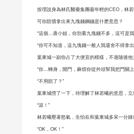
按理說身為林氏醫藥集團最年輕的CEO，林
可你賠償拿出來九塊錢鋼鏰是什麽意思？
“這個…唐小姐，你別看九塊錢不多，這可是
“你可不知道，這九塊錢一般人我還舍不得拿
葉東城一副你占了大便宜的模樣，不過隨後他
“你…轉身，開門，麻煩你從外頭幫我把門關
“不用賠了？”
葉東城愣了一下，待理解了林若曦的意思，立
“滾！”
林若曦壓著怒氣，生怕在和葉東城多呆一分鍾
“OK，OK！”