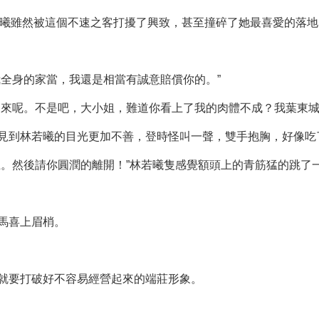
若曦雖然被這個不速之客打擾了興致，甚至撞碎了她最喜愛的落
我全身的家當，我還是相當有誠意賠償你的。”
出來呢。不是吧，大小姐，難道你看上了我的肉體不成？我葉東城
見到林若曦的目光更加不善，登時怪叫一聲，雙手抱胸，好像吃
上。然後請你圓潤的離開！”林若曦隻感覺額頭上的青筋猛的跳了
馬喜上眉梢。
就要打破好不容易經營起來的端莊形象。