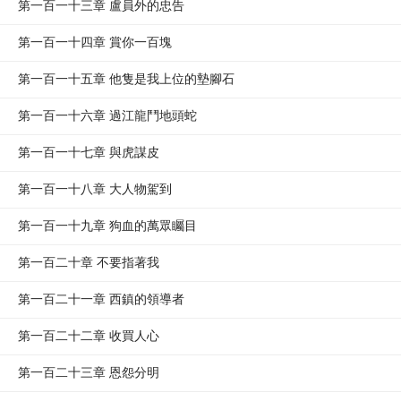
第一百一十三章 盧員外的忠告
第一百一十四章 賞你一百塊
第一百一十五章 他隻是我上位的墊腳石
第一百一十六章 過江龍鬥地頭蛇
第一百一十七章 與虎謀皮
第一百一十八章 大人物駕到
第一百一十九章 狗血的萬眾矚目
第一百二十章 不要指著我
第一百二十一章 西鎮的領導者
第一百二十二章 收買人心
第一百二十三章 恩怨分明