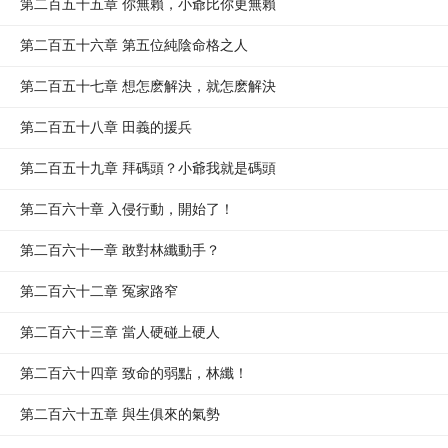
第二百五十五章 你無賴，小爺比你更無賴
第二百五十六章 第五位純陰命格之人
第二百五十七章 想怎麽解決，就怎麽解決
第二百五十八章 田義的援兵
第二百五十九章 拜碼頭？小爺我就是碼頭
第二百六十章 入侵行動，開始了！
第二百六十一章 敢對林纖動手？
第二百六十二章 冤家路窄
第二百六十三章 當人硬碰上硬人
第二百六十四章 致命的弱點，林纖！
第二百六十五章 與生俱來的氣勢