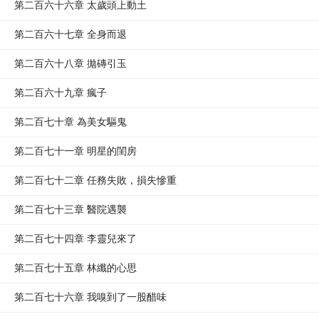
第二百六十六章 太歲頭上動土
第二百六十七章 全身而退
第二百六十八章 拋磚引玉
第二百六十九章 瘋子
第二百七十章 為美女驅鬼
第二百七十一章 明星的閨房
第二百七十二章 任務失敗，損失慘重
第二百七十三章 醫院遇襲
第二百七十四章 李靈兒來了
第二百七十五章 林纖的心思
第二百七十六章 我嗅到了一股醋味