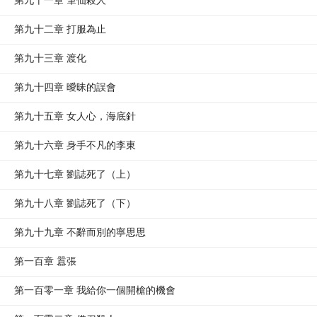
第九十一章 筆仙殺人
第九十二章 打服為止
第九十三章 渡化
第九十四章 曖昧的誤會
第九十五章 女人心，海底針
第九十六章 身手不凡的李東
第九十七章 劉誌死了（上）
第九十八章 劉誌死了（下）
第九十九章 不辭而別的寧思思
第一百章 囂張
第一百零一章 我給你一個開槍的機會