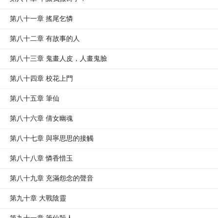
第八十一章 搖尾乞憐
第八十二章 有故事的人
第八十三章 鬼畫人皮，人畫鬼臉
第八十四章 校花上門
第八十五章 筆仙
第八十六章 倩女幽魂
第八十七章 與寧思思的接觸
第八十八章 憐香惜玉
第八十九章 充滿怨念的聲音
第九十章 大戰陰靈