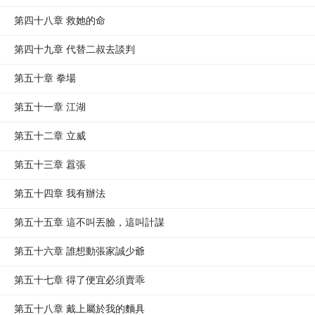
第四十八章 救她的命
第四十九章 代替二叔去談判
第五十章 拳場
第五十一章 江湖
第五十二章 立威
第五十三章 囂張
第五十四章 我有辦法
第五十五章 這不叫丟臉，這叫計謀
第五十六章 誰想動張家誠少爺
第五十七章 得了便宜必須賣乖
第五十八章 戴上屬於我的麵具