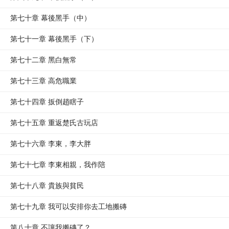
第七十章 幕後黑手（中）
第七十一章 幕後黑手（下）
第七十二章 黑白無常
第七十三章 高危職業
第七十四章 扳倒趙瞎子
第七十五章 重返楚氏古玩店
第七十六章 李東，李大胖
第七十七章 李東相親，我作陪
第七十八章 貴族與貧民
第七十九章 我可以安排你去工地搬磚
第八十章 不讓我搬磚了？