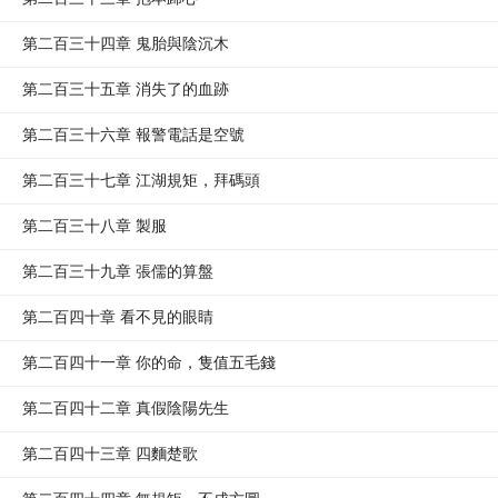
第二百三十四章 鬼胎與陰沉木
第二百三十五章 消失了的血跡
第二百三十六章 報警電話是空號
第二百三十七章 江湖規矩，拜碼頭
第二百三十八章 製服
第二百三十九章 張儒的算盤
第二百四十章 看不見的眼睛
第二百四十一章 你的命，隻值五毛錢
第二百四十二章 真假陰陽先生
第二百四十三章 四麵楚歌