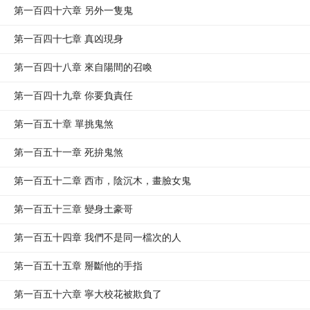
第一百四十六章 另外一隻鬼
第一百四十七章 真凶現身
第一百四十八章 來自陽間的召喚
第一百四十九章 你要負責任
第一百五十章 單挑鬼煞
第一百五十一章 死拚鬼煞
第一百五十二章 西市，陰沉木，畫臉女鬼
第一百五十三章 變身土豪哥
第一百五十四章 我們不是同一檔次的人
第一百五十五章 掰斷他的手指
第一百五十六章 寧大校花被欺負了