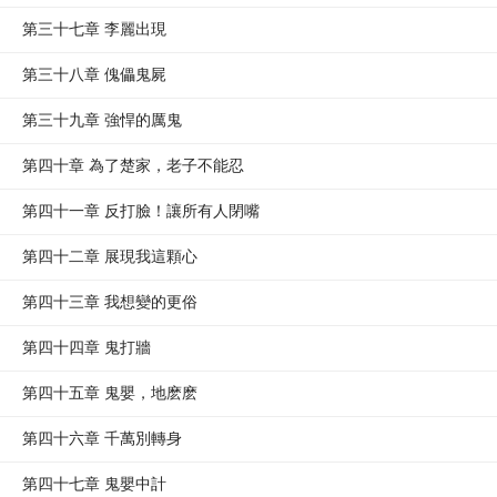
第三十七章 李麗出現
第三十八章 傀儡鬼屍
第三十九章 強悍的厲鬼
第四十章 為了楚家，老子不能忍
第四十一章 反打臉！讓所有人閉嘴
第四十二章 展現我這顆心
第四十三章 我想變的更俗
第四十四章 鬼打牆
第四十五章 鬼嬰，地麽麽
第四十六章 千萬別轉身
第四十七章 鬼嬰中計