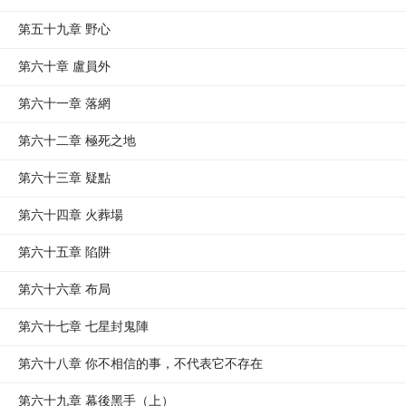
第五十九章 野心
第六十章 盧員外
第六十一章 落網
第六十二章 極死之地
第六十三章 疑點
第六十四章 火葬場
第六十五章 陷阱
第六十六章 布局
第六十七章 七星封鬼陣
第六十八章 你不相信的事，不代表它不存在
第六十九章 幕後黑手（上）