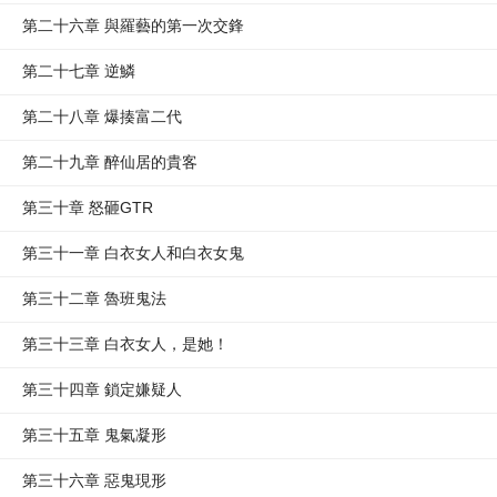
第二十六章 與羅藝的第一次交鋒
第二十七章 逆鱗
第二十八章 爆揍富二代
第二十九章 醉仙居的貴客
第三十章 怒砸GTR
第三十一章 白衣女人和白衣女鬼
第三十二章 魯班鬼法
第三十三章 白衣女人，是她！
第三十四章 鎖定嫌疑人
第三十五章 鬼氣凝形
第三十六章 惡鬼現形