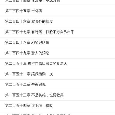
第二百四十四章 無規矩，不成方圓
第二百四十五章 半杯酒
第二百四十六章 盧員外的態度
第二百四十七章 有時候，打臉不必自己出手
第二百四十八章 邪笑與陰氣
第二百四十九章 驚人的消息
第二百五十章 被推向風口浪尖的食為天
第二百五十一章 讓我衝動一次
第二百五十二章 午夜追魂
第二百五十三章 不是英雄，也要救美
第二百五十四章 這毛病，得改