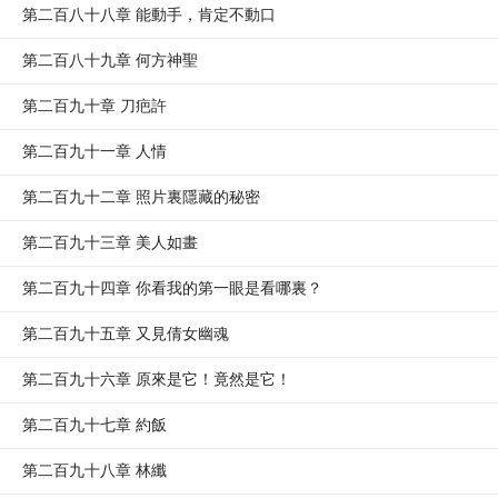
第二百八十八章 能動手，肯定不動口
第二百八十九章 何方神聖
第二百九十章 刀疤許
第二百九十一章 人情
第二百九十二章 照片裏隱藏的秘密
第二百九十三章 美人如畫
第二百九十四章 你看我的第一眼是看哪裏？
第二百九十五章 又見倩女幽魂
第二百九十六章 原來是它！竟然是它！
第二百九十七章 約飯
第二百九十八章 林纖