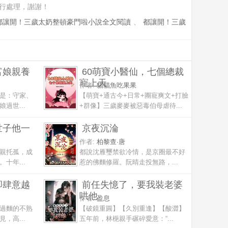
行處理，謝謝！
都讓開！三歲太奶整頓豪門啦小說全文閱讀
、
都讓開！三歲
富娘親養
60萌寶小醫仙，七個總裁
寵上天
作者:
貓貓魚吃果果
是：守家、
【萌寶+通古今+日常+團寵爽文+打臉
過世...
+群像】三歲麥麥被惡毒伯母虐待...
世子他一
京夜沉淪
作者:
柏黎查·唐
親托孤，成
都說沈雁璽禁欲冷情，是京圈最不好
十年...
惹的佛麵修羅。阮晴走投無路，...
卻肆意越
前任失憶了，要我裝老婆
哄他
作者:
盈息
過麵的不熟
【破鏡重圓】【久別重逢】【酸澀】
，高...
五年前，林梔親手碾碎愛意：“...