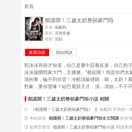
首頁
都讓開！三歲太奶整頓豪門啦
作者:
福氣到
類別:
言情穿越
狀態:
完結
查看目錄
開始閱讀
熙沫沫死前才知道，自己是書中惡毒反派，自己的
沫沫踹開熙家大門，叉腰腰。“都起開！我是你們太
清的事，輪不到你管！冷酷頂級律師：嗬，太奶？
對象，要你置喙？結巴電競天才：清…清姐…不不
都讓開！三歲太奶整頓豪門啦小說 相關
①
《都讓開！三歲太奶整頓豪門啦》
是 福氣到 所寫的
② 本站提供
都讓開！三歲太奶整頓豪門啦全文閱讀
的所
③ 如果您發現
都讓開！三歲太奶整頓豪門啦小說
閱讀章