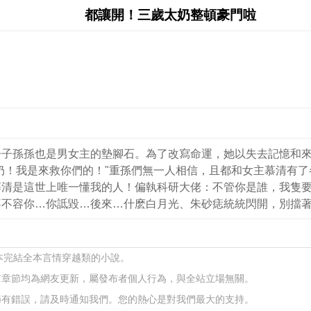
都讓開！三歲太奶整頓豪門啦
子子孫孫也是男女主的墊腳石。為了改寫命運，她以失去記憶和
奶！我是來救你們的！"重孫們無一人相信，且都和女主慕清有
慕清是這世上唯一懂我的人！偏執科研大佬：不管你是誰，我隻
不不容你…你詆毀…後來…什麽白月光、朱砂痣統統閃開，別擋
一本完結全本言情穿越類的小說。
有章節均為網友更新，屬發布者個人行為，與全站立場無關。
節有錯誤，請及時通知我們。您的熱心是對我們最大的支持。