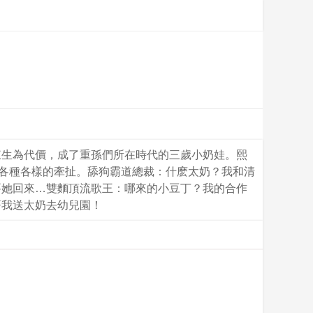
來生為代價，成了重孫們所在時代的三歲小奶娃。熙
了各種各樣的牽扯。舔狗霸道總裁：什麽太奶？我和清
要她回來…雙麵頂流歌王：哪來的小豆丁？我的合作
著我送太奶去幼兒園！