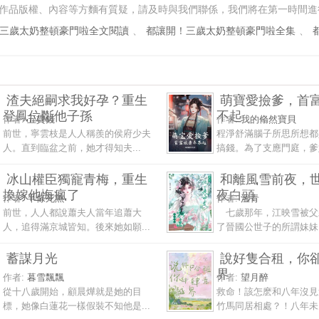
作品版權、內容等方麵有質疑，請及時與我們聯係，我們將在第一時間進
三歲太奶整頓豪門啦全文閱讀
、
都讓開！三歲太奶整頓豪門啦全集
、
渣夫絕嗣求我好孕？重生
萌寶愛撿爹，首
登鳳位斷他子孫
不起
作者:
五貫錢
作者:
我的翛然寶貝
前世，寧雲枝是人人稱羨的侯府少夫
程淨舒滿腦子所思所想都
人。直到臨盆之前，她才得知夫...
搞錢。為了支應門庭，爹娘
冰山權臣獨寵青梅，重生
和離風雪前夜，
換嫁他悔瘋了
夜白頭
作者:
半條死魚
作者:
溫青
前世，人人都說蕭夫人當年追蕭大
七歲那年，江映雪被父
人，追得滿京城皆知。後來她如願...
了晉國公世子的所謂妹妹。
蓄謀月光
說好隻合租，你
界
作者:
暮雪飄飄
作者:
望月醉
從十八歲開始，顧晨燁就是她的目
救命！該怎麽和八年沒見
標，她像白蓮花一樣假裝不知他是...
竹馬同居相處？！八年未見