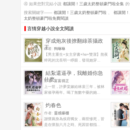
④ 如果您對完結小說
都讓開！三歲太奶整頓豪門啦全集
的
搜索關鍵字——
都讓開！三歲太奶整頓豪門啦
、
都讓開！
太奶整頓豪門啦免費閱讀
言情穿越小說全文閱讀
穿成炮灰後撩翻綠茶攝政
王
作者:
狗咻咻
【男主重生+女主穿書+he+雙潔】熬夜
猝死的沈長明一睜眼，發現她穿...
結紮還逼孕，我離婚你急
什麽
作者:
富富得正
上一世，許夢棠嫁給林裴三年，被林
家催孕兩年。喝了無數中藥的她...
灼春色
作者:
靈感爆棚
謝懷琬身為侯府獨女，兩世慘死，皆
是在懷胎六月之時。死因皆都指...