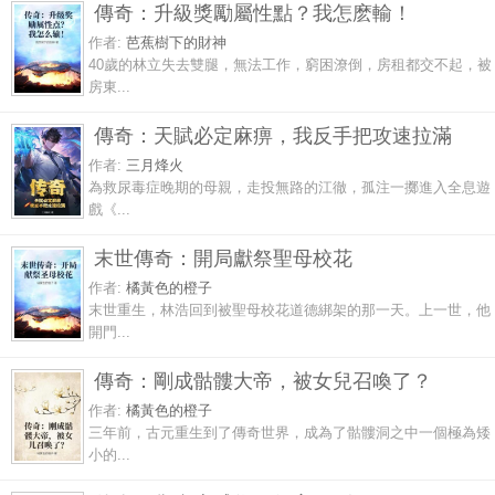
傳奇：升級獎勵屬性點？我怎麽輸！
作者:
芭蕉樹下的財神
40歲的林立失去雙腿，無法工作，窮困潦倒，房租都交不起，被
房東...
傳奇：天賦必定麻痹，我反手把攻速拉滿
作者:
三月烽火
為救尿毒症晚期的母親，走投無路的江徹，孤注一擲進入全息遊
戲《...
末世傳奇：開局獻祭聖母校花
作者:
橘黃色的橙子
末世重生，林浩回到被聖母校花道德綁架的那一天。上一世，他
開門...
傳奇：剛成骷髏大帝，被女兒召喚了？
作者:
橘黃色的橙子
三年前，古元重生到了傳奇世界，成為了骷髏洞之中一個極為矮
小的...