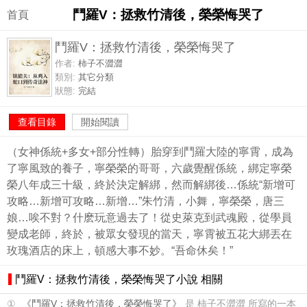
鬥羅V：拯救竹清後，榮榮悔哭了
首頁
鬥羅V：拯救竹清後，榮榮悔哭了
作者:
柿子不澀澀
類別:
其它分類
狀態:
完結
查看目錄
開始閱讀
（女神係統+多女+部分性轉）胎穿到鬥羅大陸的寧霄，成為
了寧風致的養子，寧榮榮的哥哥，六歲覺醒係統，綁定寧榮
榮八年成三十級，終於決定解綁，然而解綁後…係統“新增可
攻略…新增可攻略…新增…”朱竹清，小舞，寧榮榮，唐三
娘…唉不對？什麽玩意過去了！從史萊克到武魂殿，從學員
變成老師，終於，被眾女發現的當天，寧霄被五花大綁丟在
玫瑰酒店的床上，頓感大事不妙。“吾命休矣！”
鬥羅V：拯救竹清後，榮榮悔哭了小說 相關
①
《鬥羅V：拯救竹清後，榮榮悔哭了》
是 柿子不澀澀 所寫的一本