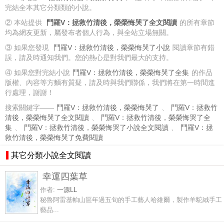
完結全本其它分類類的小說。
② 本站提供
鬥羅V：拯救竹清後，榮榮悔哭了全文閱讀
的所有章節
均為網友更新，屬發布者個人行為，與全站立場無關。
③ 如果您發現
鬥羅V：拯救竹清後，榮榮悔哭了小說
閱讀章節有錯
誤，請及時通知我們。您的熱心是對我們最大的支持。
④ 如果您對完結小說
鬥羅V：拯救竹清後，榮榮悔哭了全集
的作品
版權、內容等方麵有質疑，請及時與我們聯係，我們將在第一時間進
行處理，謝謝！
搜索關鍵字——
鬥羅V：拯救竹清後，榮榮悔哭了
、
鬥羅V：拯救竹
清後，榮榮悔哭了全文閱讀
、
鬥羅V：拯救竹清後，榮榮悔哭了全
集
、
鬥羅V：拯救竹清後，榮榮悔哭了小說全文閱讀
、
鬥羅V：拯
救竹清後，榮榮悔哭了免費閱讀
其它分類小說全文閱讀
幸運四葉草
作者:
一源LL
秘魯阿雷基帕山區年過五旬的手工藝人哈維爾，製作羊駝絨手工
藝品...