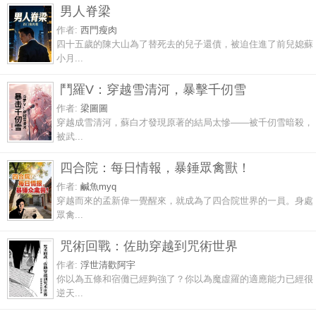
男人脊梁
作者:
西門瘦肉
四十五歲的陳大山為了替死去的兒子還債，被迫住進了前兒媳蘇
小月...
鬥羅V：穿越雪清河，暴擊千仞雪
作者:
梁圖圖
穿越成雪清河，蘇白才發現原著的結局太慘——被千仞雪暗殺，
被武...
四合院：每日情報，暴錘眾禽獸！
作者:
鹹魚myq
穿越而來的孟新偉一覺醒來，就成為了四合院世界的一員。身處
眾禽...
咒術回戰：佐助穿越到咒術世界
作者:
浮世清歡阿宇
你以為五條和宿儺已經夠強了？你以為魔虛羅的適應能力已經很
逆天...