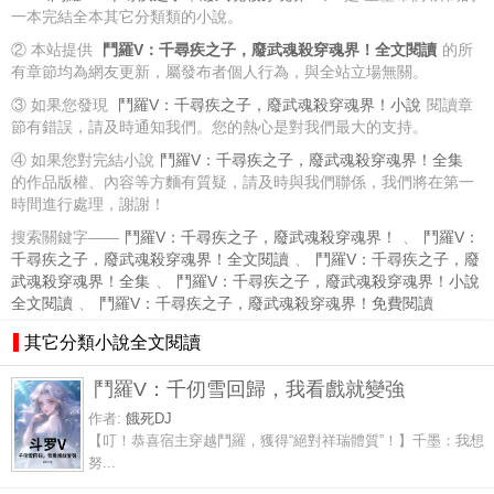
一本完結全本其它分類類的小說。
② 本站提供
鬥羅V：千尋疾之子，廢武魂殺穿魂界！全文閱讀
的所
有章節均為網友更新，屬發布者個人行為，與全站立場無關。
③ 如果您發現
鬥羅V：千尋疾之子，廢武魂殺穿魂界！小說
閱讀章
節有錯誤，請及時通知我們。您的熱心是對我們最大的支持。
④ 如果您對完結小說
鬥羅V：千尋疾之子，廢武魂殺穿魂界！全集
的作品版權、內容等方麵有質疑，請及時與我們聯係，我們將在第一
時間進行處理，謝謝！
搜索關鍵字——
鬥羅V：千尋疾之子，廢武魂殺穿魂界！
、
鬥羅V：
千尋疾之子，廢武魂殺穿魂界！全文閱讀
、
鬥羅V：千尋疾之子，廢
武魂殺穿魂界！全集
、
鬥羅V：千尋疾之子，廢武魂殺穿魂界！小說
全文閱讀
、
鬥羅V：千尋疾之子，廢武魂殺穿魂界！免費閱讀
其它分類小說全文閱讀
鬥羅V：千仞雪回歸，我看戲就變強
作者:
餓死DJ
【叮！恭喜宿主穿越鬥羅，獲得“絕對祥瑞體質”！】千墨：我想
努...