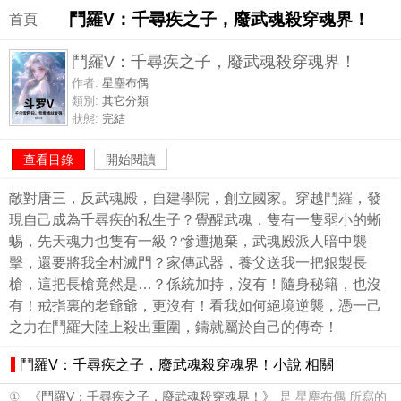
鬥羅V：千尋疾之子，廢武魂殺穿魂界！
首頁
鬥羅V：千尋疾之子，廢武魂殺穿魂界！
作者:
星塵布偶
類別:
其它分類
狀態:
完結
查看目錄
開始閱讀
敵對唐三，反武魂殿，自建學院，創立國家。穿越鬥羅，發
現自己成為千尋疾的私生子？覺醒武魂，隻有一隻弱小的蜥
蜴，先天魂力也隻有一級？慘遭拋棄，武魂殿派人暗中襲
擊，還要將我全村滅門？家傳武器，養父送我一把銀製長
槍，這把長槍竟然是…？係統加持，沒有！隨身秘籍，也沒
有！戒指裏的老爺爺，更沒有！看我如何絕境逆襲，憑一己
之力在鬥羅大陸上殺出重圍，鑄就屬於自己的傳奇！
鬥羅V：千尋疾之子，廢武魂殺穿魂界！小說 相關
①
《鬥羅V：千尋疾之子，廢武魂殺穿魂界！》
是 星塵布偶 所寫的