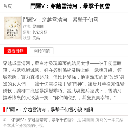
鬥羅V：穿越雪清河，暴擊千仞雪
首頁
鬥羅V：穿越雪清河，暴擊千仞雪
作者:
梁圖圖
類別:
其它分類
狀態:
完結
查看目錄
開始閱讀
穿越成雪清河，蘇白才發現原著的結局太慘——被千仞雪暗
殺，被武魂殿滅國。好在簽到係統及時上線，武魂升級、領
域覺醒，實力直接起飛。但比起變強，他更熱衷的是“改造”身
邊的女人們——讓千仞雪從殺手變“門神”，讓唐月華從知性變
嬌軟，讓柳二龍從暴躁變乖巧。當武魂殿兵臨城下，雪清河
摟著懷裏的人淡淡一笑：“你們隨便打，我隻負責幸福。”
鬥羅V：穿越雪清河，暴擊千仞雪小說 相關
①
《鬥羅V：穿越雪清河，暴擊千仞雪》
是 梁圖圖 所寫的一本完結
全本其它分類類的小說。