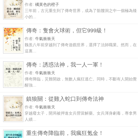
作者:
橘黃色的橙子
三年前，古元重生到了傳奇世界，成為了骷髏洞之中一個極為矮
小的...
傳奇：隻會火球術，但它999級！
作者:
牛氣衝衝天
魏羨八年前穿越到了傳奇遊戲世界，選擇了法師職業。然而，在
這裏...
傳奇：誘惑法神，我一人一軍！
作者:
牛氣衝衝天
傳奇降臨，災難開啟，無數人瘋狂逃亡。同時，不斷有人開始覺
醒強...
鎮狼關：從雞入蛇口到傳奇法神
作者:
牛氣衝衝天
穿越廢太子，開局被押進女兵營當解藥。女兵渾身劇毒，專拿男
人續...
重生傳奇降臨前，我瘋狂氪金！