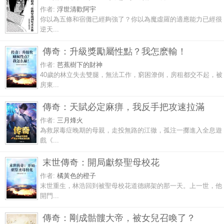
作者:
浮世清歡阿宇
你以為五條和宿儺已經夠強了？你以為魔虛羅的適應能力已經很
逆天...
傳奇：升級獎勵屬性點？我怎麽輸！
作者:
芭蕉樹下的財神
40歲的林立失去雙腿，無法工作，窮困潦倒，房租都交不起，被
房東...
傳奇：天賦必定麻痹，我反手把攻速拉滿
作者:
三月烽火
為救尿毒症晚期的母親，走投無路的江徹，孤注一擲進入全息遊
戲《...
末世傳奇：開局獻祭聖母校花
作者:
橘黃色的橙子
末世重生，林浩回到被聖母校花道德綁架的那一天。上一世，他
開門...
傳奇：剛成骷髏大帝，被女兒召喚了？