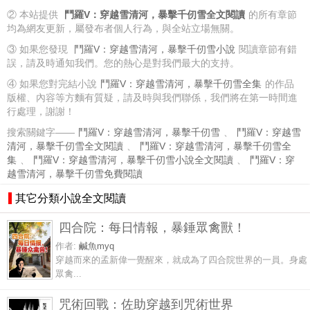
② 本站提供
鬥羅V：穿越雪清河，暴擊千仞雪全文閱讀
的所有章節
均為網友更新，屬發布者個人行為，與全站立場無關。
③ 如果您發現
鬥羅V：穿越雪清河，暴擊千仞雪小說
閱讀章節有錯
誤，請及時通知我們。您的熱心是對我們最大的支持。
④ 如果您對完結小說
鬥羅V：穿越雪清河，暴擊千仞雪全集
的作品
版權、內容等方麵有質疑，請及時與我們聯係，我們將在第一時間進
行處理，謝謝！
搜索關鍵字——
鬥羅V：穿越雪清河，暴擊千仞雪
、
鬥羅V：穿越雪
清河，暴擊千仞雪全文閱讀
、
鬥羅V：穿越雪清河，暴擊千仞雪全
集
、
鬥羅V：穿越雪清河，暴擊千仞雪小說全文閱讀
、
鬥羅V：穿
越雪清河，暴擊千仞雪免費閱讀
其它分類小說全文閱讀
四合院：每日情報，暴錘眾禽獸！
作者:
鹹魚myq
穿越而來的孟新偉一覺醒來，就成為了四合院世界的一員。身處
眾禽...
咒術回戰：佐助穿越到咒術世界