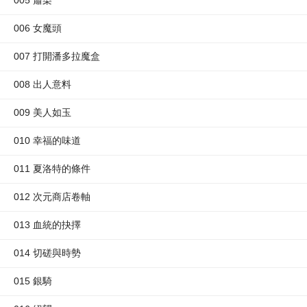
005 蕭染
006 女魔頭
007 打開潘多拉魔盒
008 出人意料
009 美人如玉
010 幸福的味道
011 夏洛特的條件
012 次元商店卷軸
013 血統的抉擇
014 切磋與時勢
015 銀騎