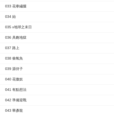
033 花拳繡腿
034 始
035 x地球之末日
036 具皰地獄
037 路上
038 偷氧魚
039 源伢子
040 花傲奴
041 有點想法
042 準備迎戰
043 華彥龍