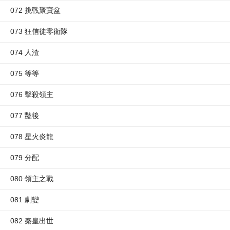
072 挑戰聚寶盆
073 狂信徒零衛隊
074 人渣
075 等等
076 擊殺領主
077 豔後
078 星火炎龍
079 分配
080 領主之戰
081 劇變
082 秦皇出世