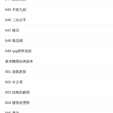
045 不敗九劍
046 二白出手
047 複活
048 菊花殘
049 rpg標準流程
卷末離開仙俠副本
001 遊戲更新
002 水之塔
003 幼稚的劇情
004 髏窟岩漿獸