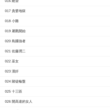
016 絕望
017 貪婪地獄
018 小雞
019 屠戮開始
020 島國強者
021 佐藤潤二
022 巫女
023 漢奸
024 賭徒輪盤
025 十三區
026 開高達的女人