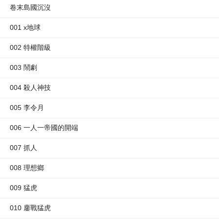
卷末島國沉沒
001 x地球
002 特權階級
003 鬧劇
004 殺人神技
005 李令月
006 一人一帝國的開端
007 抓人
008 理想鄉
009 猛虎
010 鏖戰猛虎