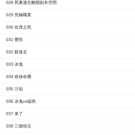
028 死裏逃生離開副本空間
029 究極職業
030 佐漢之死
031 覺悟
032 殺進去
033 冰鬼
034 收保命費
035 汙垢
036 冰鬼vs猛獁
037 來了
038 三個領主