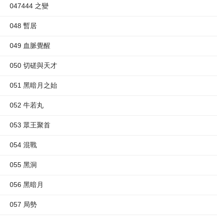
047444 之變
048 暫居
049 血脈覺醒
050 切磋與天才
051 黑暗月之始
052 牛若丸
053 眾王聚首
054 混戰
055 黑洞
056 黑暗月
057 局勢