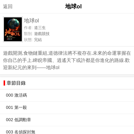
地球ol
返回
地球ol
作者:
道三生
類別:
遊戲競技
狀態:
完結
遊戲開測,食物鏈重組,道德律法將不複存在.未來的命運掌握在
你自己的手上.睥睨帝國、逍遙天下或許都是你進化的路線.歡
迎新紀元的來到——地球ol
章節目錄
000 激活碼
001 第一殺
002 低調勳章
003 名偵探封無