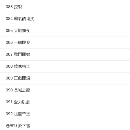
083 控製
084 霸氣的違抗
085 大戰前夜
086 一觸即發
087 戰鬥開始
088 鏡像術士
089 正戲開鑼
090 長城之龍
091 全力以赴
092 祖龍帝王
卷末終於下雪