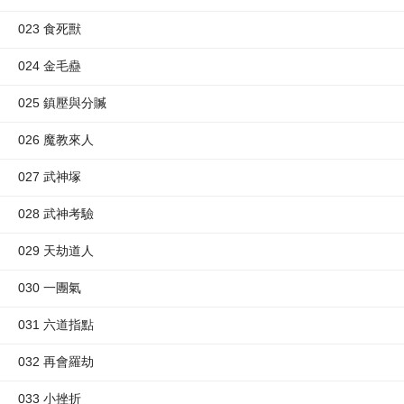
023 食死獸
024 金毛蠱
025 鎮壓與分贓
026 魔教來人
027 武神塚
028 武神考驗
029 天劫道人
030 一團氣
031 六道指點
032 再會羅劫
033 小挫折