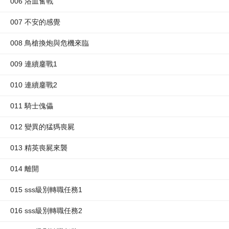
006 浴血奮戰
007 不安的感覺
008 鳥槍換炮與危機來臨
009 連續鏖戰1
010 連續鏖戰2
011 騎士傀儡
012 變異的猛獁喪屍
013 精英喪屍來襲
014 離開
015 sss級別轉職任務1
016 sss級別轉職任務2