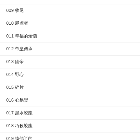
009 收尾
010 屍虐者
011 幸福的煩惱
012 帝皇傳承
013 陰帝
014 野心
015 碎片
016 心易變
017 黑水蛟龍
018 巧殺蛟龍
019 揍他丫的