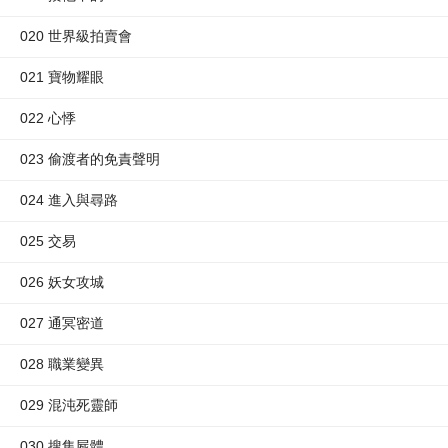
020 世界級拍賣會
021 寶物耀眼
022 心悸
023 偷渡者的免責聲明
024 進入與尋路
025 交易
026 妖女攻城
027 通冥密道
028 職業變異
029 混沌死靈師
030 搜集屍體