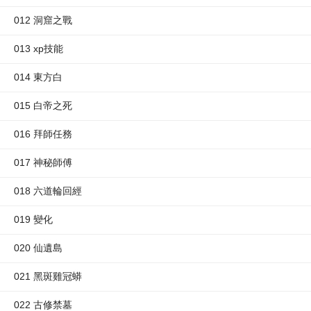
012 洞窟之戰
013 xp技能
014 東方白
015 白帝之死
016 拜師任務
017 神秘師傅
018 六道輪回經
019 變化
020 仙遺島
021 黑斑雞冠蟒
022 古修禁墓