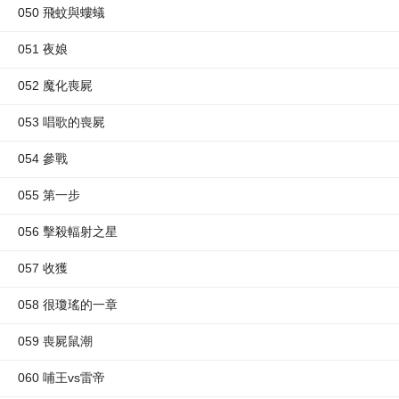
050 飛蚊與螻蟻
051 夜娘
052 魔化喪屍
053 唱歌的喪屍
054 參戰
055 第一步
056 擊殺輻射之星
057 收獲
058 很瓊瑤的一章
059 喪屍鼠潮
060 哺王vs雷帝