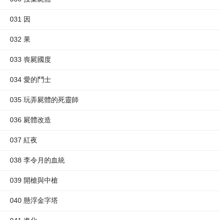
031 因
032 果
033 喪屍國度
034 愛的鬥士
035 玩弄屍體的死靈師
036 屍體改造
037 紅夜
038 李令月的血統
039 開槍與中槍
040 懸浮金字塔