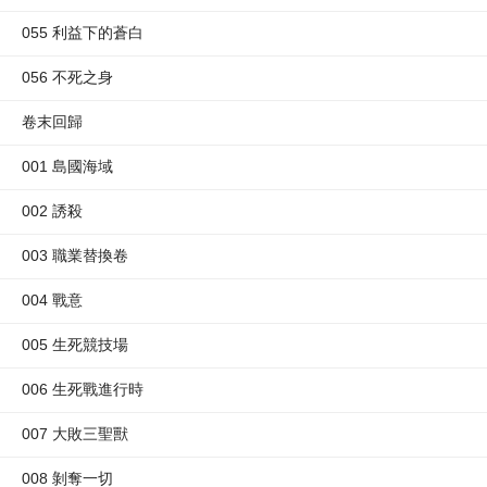
055 利益下的蒼白
056 不死之身
卷末回歸
001 島國海域
002 誘殺
003 職業替換卷
004 戰意
005 生死競技場
006 生死戰進行時
007 大敗三聖獸
008 剝奪一切