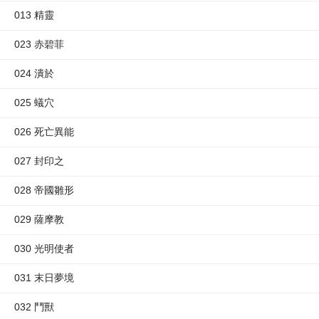
013 精靈
023 赤碧菲
024 潰於
025 蟻穴
026 死亡異能
027 封印之
028 帝國雛形
029 薩摩教
030 光明使者
031 末日夢境
032 鬥獸