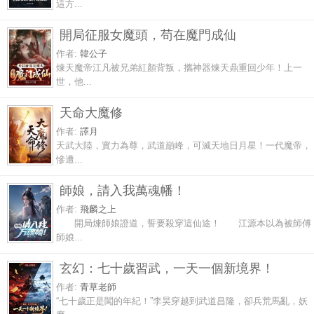
這方...
開局征服女魔頭，苟在魔門成仙
作者:
韓公子
煉天魔帝江凡被兄弟紅顏背叛，攜神器煉天鼎重回少年！上一
世，他...
天命大魔修
作者:
譯月
天武大陸，實力為尊，武道巔峰，可滅天地日月星！一代魔帝，
慘遭...
師娘，請入我萬魂幡！
作者:
飛麟之上
開局煉師娘證道，誓要殺穿這仙途！ 江源本以為被師傅
師娘...
玄幻：七十歲習武，一天一個新境界！
作者:
青草老師
“七十歲正是闖的年紀！”李昊穿越到武道昌隆，卻兵荒馬亂，妖