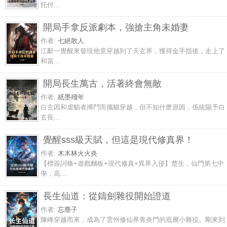
托付...
開局手拿反派劇本，強搶主角未婚妻
作者:
七絕散人
江辭一覺醒來發現他竟穿越到了天玄界，獲得金手指後，走上了
和當...
開局長生萬古，活著終會無敵
作者:
紙墨殘年
白玄因和虐貓者搏鬥而攜貓穿越，但不知什麽原因，係統賜予白
玄長...
覺醒sss級天賦，但這是現代修真界！
作者:
木木林火火炎
【標簽詞條+遊戲麵板+現代修真+異界入侵】楚生，仙門第七中
學，高...
長生仙道：從鑄劍雜役開始證道
作者:
忘塵子
陳峰穿越而來，成為了雲州修仙界青炎門的底層小雜役。剛來到