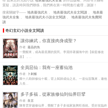
④ 如果您對完結小說
地表最強武夫全集
的作品版權、內容等方麵有
質疑，請及時與我們聯係，我們將在第一時間進行處理，謝謝！
搜索關鍵字——
地表最強武夫
、
地表最強武夫全文閱讀
、
地表最
強武夫全集
、
地表最強武夫小說全文閱讀
、
地表最強武夫免費閱
讀
奇幻玄幻小說全文閱讀
讓你練武，你直接肉身成聖？
作者:
凝晶的魚
一覺醒來，成為最底層的貧民。李淵持著腦海中的【銀藍修改
器】，...
全員惡仙：我有一座蓄仙池
作者:
卜刺猴
圓十八助師修仙十載，背上弑師成仙之名。一道仙旨飄來，邀他
入長...
多子多福，從家族修仙到仙界巨擘
作者:
良言
陳青雲穿越修仙界，覺醒了多子多福家族興旺係統。受好友臨終