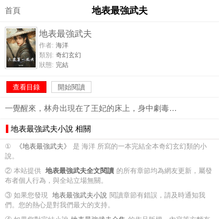
地表最強武夫
首頁
地表最強武夫
作者:
海洋
類別:
奇幻玄幻
狀態:
完結
查看目錄
開始閱讀
一覺醒來，林舟出現在了王妃的床上，身中劇毒…
地表最強武夫小說 相關
①
《地表最強武夫》
是 海洋 所寫的一本完結全本奇幻玄幻類的小
說。
② 本站提供
地表最強武夫全文閱讀
的所有章節均為網友更新，屬發
布者個人行為，與全站立場無關。
③ 如果您發現
地表最強武夫小說
閱讀章節有錯誤，請及時通知我
們。您的熱心是對我們最大的支持。