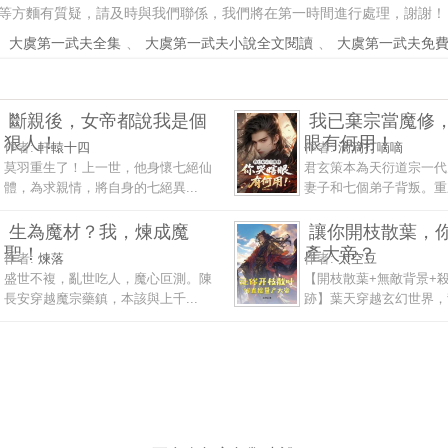
等方麵有質疑，請及時與我們聯係，我們將在第一時間進行處理，謝謝！
、
大虞第一武夫全集
、
大虞第一武夫小說全文閱讀
、
大虞第一武夫免
斷親後，女帝都說我是個
我已棄宗當魔修
狠人！
眼有何用！
作者:
軒轅十四
作者:
滴滴打嘀嘀
莫羽重生了！上一世，他身懷七絕仙
君玄策本為天衍道宗一代
體，為求親情，將自身的七絕異...
妻子和七個弟子背叛。重來
生為魔材？我，煉成魔
讓你開枝散葉，
聖！
產大帝？
作者:
煉落
作者:
太空豆
盛世不複，亂世吃人，魔心叵測。陳
【開枝散葉+無敵背景+
長安穿越魔宗藥鎮，本該與上千...
跡】葉天穿越玄幻世界，背