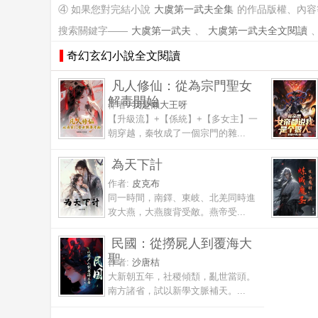
④ 如果您對完結小說
大虞第一武夫全集
的作品版權、內容
搜索關鍵字——
大虞第一武夫
、
大虞第一武夫全文閱讀
奇幻玄幻小說全文閱讀
凡人修仙：從為宗門聖女
解毒開始
作者:
我是懶大王呀
【升級流】+【係統】+【多女主】一
朝穿越，秦牧成了一個宗門的雜...
為天下計
作者:
皮克布
同一時間，南鐸、東岐、北羌同時進
攻大燕，大燕腹背受敵。燕帝受...
民國：從撈屍人到覆海大
聖
作者:
沙唐桔
大新朝五年，社稷傾頹，亂世當頭。
南方諸省，試以新學文脈補天。...