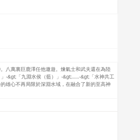
神。八萬裏巨鹿澤任他遨遊。煉氣士和武夫還在為陸
淵水侯（藍）」-&gt;......-&gt;「水神共工
崢的雄心不再局限於深淵水域，在融合了新的至高神