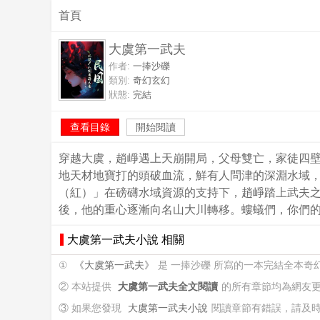
首頁
大虞第一武夫
作者:
一捧沙礫
類別:
奇幻玄幻
狀態:
完結
查看目錄
開始閱讀
穿越大虞，趙崢遇上天崩開局，父母雙亡，家徒四
地天材地寶打的頭破血流，鮮有人問津的深淵水域，趙崢撿寶
（紅）」在磅礴水域資源的支持下，趙崢踏上武夫
後，他的重心逐漸向名山大川轉移。螻蟻們，你們
大虞第一武夫小說 相關
①
《大虞第一武夫》
是 一捧沙礫 所寫的一本完結全本奇
② 本站提供
大虞第一武夫全文閱讀
的所有章節均為網友
③ 如果您發現
大虞第一武夫小說
閱讀章節有錯誤，請及