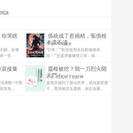
費閱讀
，你哭瞎
係統成了惹禍精，冤債根
本還不清
作者:
不吃碳水
天驕，卻遭
”叮咚！“”歡迎使用全自動修煉係
一世...
統！“”您選擇修煉焚心掌，係...
你直接量
靈根被挖？我一刀烈火開
天門！
作者:
芭蕉樹下的財神
殺伐果斷+不墨
葉風穿越到了修仙世界，成為葉家棄
靠無...
子，開局被挖走靈根，抽走血脈...