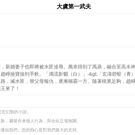
大虞第一武夫
壁，新婚妻子也即將被水匪淩辱。萬幸得到了禹鼎，融合至高水
撿到手軟。「濁流影魈（白）」-&gt;「玄濤碧蛟（青）」-&gt;「九
之路，滅水匪，替父母報仇，逐漸稱霸一方。隨著積累足夠，趙
的王來了！
幻玄幻類的小說。
更新，屬發布者個人行為，與全站立場無關。
時通知我們。您的熱心是對我們最大的支持。