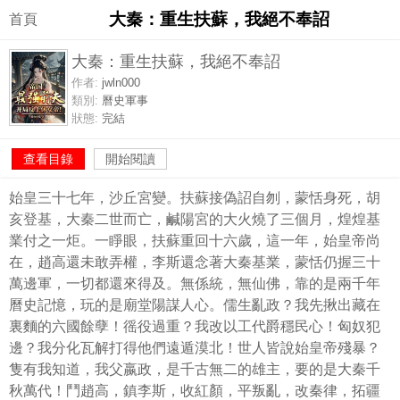
大秦：重生扶蘇，我絕不奉詔
首頁
大秦：重生扶蘇，我絕不奉詔
作者:
jwln000
類別:
曆史軍事
狀態:
完結
查看目錄
開始閱讀
始皇三十七年，沙丘宮變。扶蘇接偽詔自刎，蒙恬身死，胡
亥登基，大秦二世而亡，鹹陽宮的大火燒了三個月，煌煌基
業付之一炬。一睜眼，扶蘇重回十六歲，這一年，始皇帝尚
在，趙高還未敢弄權，李斯還念著大秦基業，蒙恬仍握三十
萬邊軍，一切都還來得及。無係統，無仙佛，靠的是兩千年
曆史記憶，玩的是廟堂陽謀人心。儒生亂政？我先揪出藏在
裏麵的六國餘孽！徭役過重？我改以工代爵穩民心！匈奴犯
邊？我分化瓦解打得他們遠遁漠北！世人皆說始皇帝殘暴？
隻有我知道，我父嬴政，是千古無二的雄主，要的是大秦千
秋萬代！鬥趙高，鎮李斯，收紅顏，平叛亂，改秦律，拓疆