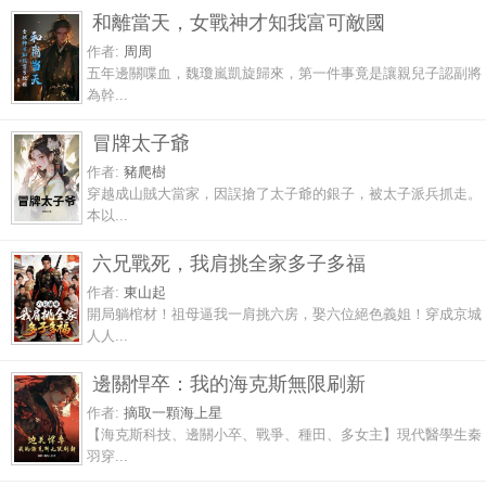
和離當天，女戰神才知我富可敵國
作者:
周周
五年邊關喋血，魏瓊嵐凱旋歸來，第一件事竟是讓親兒子認副將
為幹...
冒牌太子爺
作者:
豬爬樹
穿越成山賊大當家，因誤搶了太子爺的銀子，被太子派兵抓走。
本以...
六兄戰死，我肩挑全家多子多福
作者:
東山起
開局躺棺材！祖母逼我一肩挑六房，娶六位絕色義姐！穿成京城
人人...
邊關悍卒：我的海克斯無限刷新
作者:
摘取一顆海上星
【海克斯科技、邊關小卒、戰爭、種田、多女主】現代醫學生秦
羽穿...