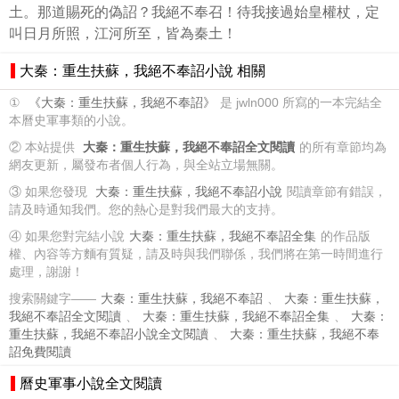
土。那道賜死的偽詔？我絕不奉召！待我接過始皇權杖，定
叫日月所照，江河所至，皆為秦土！
大秦：重生扶蘇，我絕不奉詔小說 相關
①
《大秦：重生扶蘇，我絕不奉詔》
是 jwln000 所寫的一本完結全
本曆史軍事類的小說。
② 本站提供
大秦：重生扶蘇，我絕不奉詔全文閱讀
的所有章節均為
網友更新，屬發布者個人行為，與全站立場無關。
③ 如果您發現
大秦：重生扶蘇，我絕不奉詔小說
閱讀章節有錯誤，
請及時通知我們。您的熱心是對我們最大的支持。
④ 如果您對完結小說
大秦：重生扶蘇，我絕不奉詔全集
的作品版
權、內容等方麵有質疑，請及時與我們聯係，我們將在第一時間進行
處理，謝謝！
搜索關鍵字——
大秦：重生扶蘇，我絕不奉詔
、
大秦：重生扶蘇，
我絕不奉詔全文閱讀
、
大秦：重生扶蘇，我絕不奉詔全集
、
大秦：
重生扶蘇，我絕不奉詔小說全文閱讀
、
大秦：重生扶蘇，我絕不奉
詔免費閱讀
曆史軍事小說全文閱讀