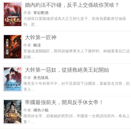
婚內約法不許碰，反手上交係統你哭啥？
作者:
青衫酌酒
大婚當日葉陽魂穿成為大正王朝七皇子，前身為愛獻身甘做舔
狗，惹...
大幹第一匠神
作者:
離漾
穿越成邊關鐵匠，開局就被將軍夫人下藥榨幹。林鐵看著自己這
副被...
大幹第一惡奴，從拯救絕美王妃開始
作者:
夜色隨風
陳長安十年科舉不中，好不容易寫下治國策，還被冒名頂替，陷
害入...
帝國最強前夫，開局反手休女帝！
作者:
橘色小貓
開局休女帝，卻被她的死對頭，帝國第一女將請回府內，奉為上
賓！...