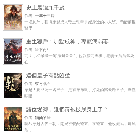
史上最強九千歲
作者:
一年十三房
一場意外，程博穿越成大乾王朝華貴妃身邊的小太監。憑借前世
醫學...
重生獵戶：加點成神，專寵病弱妻
作者:
筆下再生
前世，柳翠翠一句“淮舟哥哥”，他就鞍前馬後，把妻子活活餓死
在...
這個皇子有點凶猛
作者:
東方既白
穿越大夏成為一名皇子，是被弟弟親手打死的窩囊廢皇子。秦塵
睜眼...
諸位愛卿，誰把黃袍披朕身上了？
作者:
貓仙的筆
韓烈穿越古代王朝，開局被發配遼東。在遼東，他收流民，建城
池，...