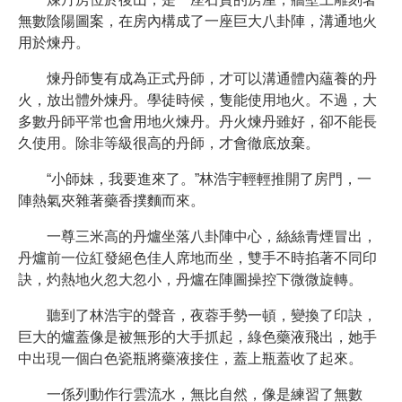
無數陰陽圖案，在房內構成了一座巨大八卦陣，溝通地火
用於煉丹。
煉丹師隻有成為正式丹師，才可以溝通體內蘊養的丹
火，放出體外煉丹。學徒時候，隻能使用地火。不過，大
多數丹師平常也會用地火煉丹。丹火煉丹雖好，卻不能長
久使用。除非等級很高的丹師，才會徹底放棄。
“小師妹，我要進來了。”林浩宇輕輕推開了房門，一
陣熱氣夾雜著藥香撲麵而來。
一尊三米高的丹爐坐落八卦陣中心，絲絲青煙冒出，
丹爐前一位紅發絕色佳人席地而坐，雙手不時掐著不同印
訣，灼熱地火忽大忽小，丹爐在陣圖操控下微微旋轉。
聽到了林浩宇的聲音，夜蓉手勢一頓，變換了印訣，
巨大的爐蓋像是被無形的大手抓起，綠色藥液飛出，她手
中出現一個白色瓷瓶將藥液接住，蓋上瓶蓋收了起來。
一係列動作行雲流水，無比自然，像是練習了無數