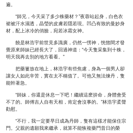
遍。
“師兄，今天采了多少株藥材？”夜蓉站起身，白色衣
裙被汗水濕透，晶瑩的皮膚若隱若現。凹凸有致的曼妙身
材，配上冰冷的俏臉，宛若冰霜女神。
饒是林浩宇前世見多識廣，仍然一愣神，恍惚間才發
覺原來師妹已經長大了，回過神道：“今天隻采集到十株，
明天我再去別的地方看看。”
把藥簍放在地上，林浩宇有些焦慮，身為一個男人卻
讓女人如此辛苦，實在太不稱值了。可他又無法煉丹，隻
能幹著急。
“師妹，你還是休息一下吧！繼續這麽拚命，身體會受
不了的。師傅吉人自有天相，肯定會沒事的。”林浩宇柔聲
勸慰。
“不行，我一定要早日成為丹師，隻有這樣才能保住宗
門。父親的遺願我來繼承，就算不能恢複藥門昔日的榮