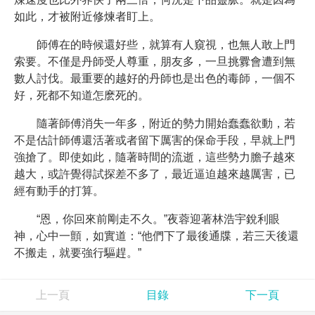
如此，才被附近修煉者盯上。
師傅在的時候還好些，就算有人窺視，也無人敢上門
索要。不僅是丹師受人尊重，朋友多，一旦挑釁會遭到無
數人討伐。最重要的越好的丹師也是出色的毒師，一個不
好，死都不知道怎麽死的。
隨著師傅消失一年多，附近的勢力開始蠢蠢欲動，若
不是估計師傅還活著或者留下厲害的保命手段，早就上門
強搶了。即使如此，隨著時間的流逝，這些勢力膽子越來
越大，或許覺得試探差不多了，最近逼迫越來越厲害，已
經有動手的打算。
“恩，你回來前剛走不久。”夜蓉迎著林浩宇銳利眼
神，心中一顫，如實道：“他們下了最後通牒，若三天後還
不搬走，就要強行驅趕。”
上一頁
目錄
下一頁