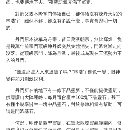
耀，也要傳承下去。”夜蓉語氣充滿了堅定。
對於父親不降掌門傳給自己，卻傳給沒有煉丹天賦的
林浩宇，雖然不解，卻沒有多說什麽，事實會證明一切
的。
丹門原本被稱為丹宗，昔日萬派朝宗，無比輝煌，隻
是幾萬年前宗門頂級煉丹師突然集體消失，門派逐漸走向
沒落。從頂級宗門，降為丹派，最後成為現在三流勢力不
入的丹門。
“難道那些人又來逼迫了嗎？”林浩宇麵色一變，眼神
變得如刀劍般銳利。
丹門所在的地下有一條下品靈脈，不僅能提供靈氣，
供應護山大陣運轉，每月還會產生100塊下品靈石，甚至
有極小幾率誕生一塊中品靈石，對於修煉相當有幫助，可
謂是門派基石。
何況，即使是微型靈脈，在靈脈散發靈氣範圍內，修
煉速度也比外界快了兩三倍，何況是下品靈脈。就是因為