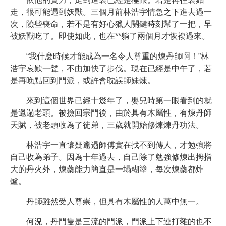
走，很可能遇到妖獸。三個月前林浩宇情急之下進去過一
次，險些喪命，若不是有好心獵人關鍵時刻幫了一把，早
被妖獸吃了。即使如此，也在**躺了兩個月才恢複過來。
“我什麽時候才能成為一名令人尊重的煉丹師啊！”林
浩宇哀歎一聲，不由加快了步伐。現在已經是中午了，若
是再晚點回到門派，或許會耽誤師妹煉。
來到這個世界已經十幾年了，嬰兒時第一眼看到的就
是邋遢老頭。被撿回宗門後，由於具有木屬性，有煉丹師
天賦，被老頭收為了徒弟，三歲就開始修煉煉丹功法。
林浩宇一直懷疑邋遢師傅實在找不到傳人，才勉強將
自己收為弟子。因為十年過去，自己除了勉強修煉出拇指
大的丹火外，煉藥能力簡直是一塌糊塗，每次煉藥都炸
爐。
丹師雖然受人尊崇，但具有木屬性的人萬中無一。
何況，丹門隻是三流的門派，門派上下連打雜的也不