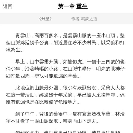
第一章 重生
返回
《丹皇》
作者:鴻蒙之道
青雲山，高兩百多米，是雲霧山脈的一座小山頭，整
個山脈綿延幾千公裏，附近居住著不少村民，以采藥和打
獵為生。
早上，山中雲霧升騰，如龍似虎。一個十三四歲的俊
俏少年，沿著崎嶇的小路，在山脈中攀行，明亮的眼神仔
細打量四周，尋找可能遺漏的草藥。
此地位於山脈最外圍，很少有妖獸出沒，采藥人大都
在這一帶活動，經過幾十年采摘，早已被人采摘幹淨，偶
爾有遺漏也是在比較偏僻危險地方。
到了中午，背後的藥簍中，隻有寥寥幾棵草藥。林浩
宇不甘看了一眼山脈深處，轉身向山下走去。
依他的實力，走到這裏已經是極限。若是再往裏麵