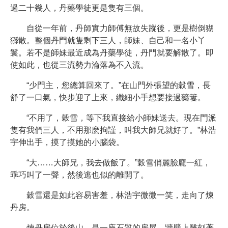
過二十幾人，丹藥學徒更是隻有三個。
自從一年前，丹師實力師傅無故失蹤後，更是樹倒猢
猻散。整個丹門就隻剩下三人，師妹、自己和一名小丫
鬟。若不是師妹最近成為丹藥學徒，丹門就要解散了。即
使如此，也從三流勢力淪落為不入流。
“少門主，您總算回來了。”在山門外張望的穀雪，長
舒了一口氣，快步迎了上來，纖細小手想要接過藥簍。
“不用了，穀雪，等下我直接給小師妹送去。現在門派
隻有我們三人，不用那麽拘謹，叫我大師兄就好了。”林浩
宇伸出手，摸了摸她的小腦袋。
“大……大師兄，我去做飯了。”穀雪俏麗臉龐一紅，
乖巧叫了一聲，然後逃也似的離開了。
穀雪還是如此容易害羞，林浩宇微微一笑，走向了煉
丹房。
煉丹房位於後山，是一座石質的房屋，牆壁上雕刻著