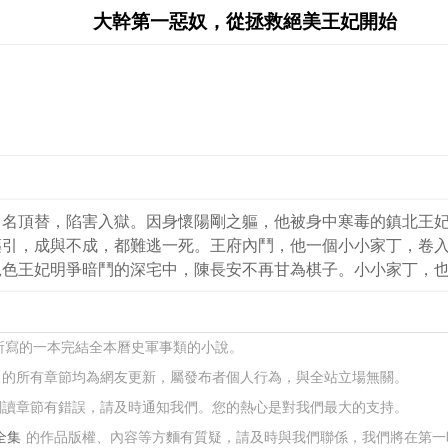
大幹第一惡奴，從拯救絕美王妃開始
冒名頂替，陷害入獄。因身懷陽剛之軀，他被身中寒毒的鎮北王
藥引，成與不成，都難逃一死。王府內鬥，他一個小小家丁，卷
絕色王妃明爭暗鬥的深宅中，陳長安不再甘為棋子。小小家丁，
 所寫的一本完結全本曆史軍事類的小說。
的所有章節均為網友更新，屬發布者個人行為，與全站立場無關。
閱讀章節有錯誤，請及時通知我們。您的熱心是對我們最大的支持。
全集
的作品版權、內容等方麵有質疑，請及時與我們聯係，我們將在第一