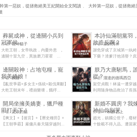
幹第一惡奴，從拯救絕美王妃開始全文閱讀
、
大幹第一惡奴，從拯救絕
讀
葬屍成神，從邊關小兵到
本詩仙滿朝黨羽
冠軍侯
故造反啊？
作者:
乾坤貓子
作者:
頂帥男神
大乾王朝，女帝執政，內憂外患 。
謝危穿成了京城第一紈絝
邊關十室九空，異族磨刀霍霍 ...
下藥？渣爹汙他清譽？庶弟
邊關殺神：占地屯糧，寵
朕乃大唐駙馬，
我美嬌娘！
從？
作者:
鶴曆
作者:
溜達的德瑪西亞
【亂世爭霸+多女主+係統+殺伐果斷】
架空貞觀！林遠一遭穿越
大乾王朝末年，禮崩樂壞，餓殍...
利用隨身物品救治了長孫皇
開局坐擁美嬌妻，獵戶種
新婚不圓房？我
田打天下！
神仙你別哭
作者:
流浪的貓
作者:
一杯醉雲上
【爽文】+【後宮】+【曆史種田】+
趙光，鎮國公世子，廢材
【王朝爭霸】雇傭兵秦天陽穿越到...
十餘載不得入品。遭當家主