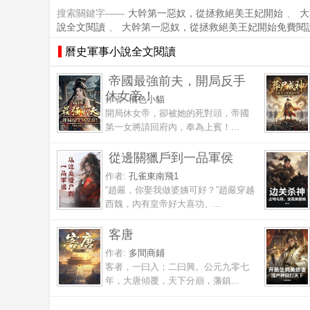
搜索關鍵字——
大幹第一惡奴，從拯救絕美王妃開始
、
大
說全文閱讀
、
大幹第一惡奴，從拯救絕美王妃開始免費閱
曆史軍事小說全文閱讀
帝國最強前夫，開局反手
休女帝！
作者:
橘色小貓
開局休女帝，卻被她的死對頭，帝國
第一女將請回府內，奉為上賓！...
從邊關獵戶到一品軍侯
作者:
孔雀東南飛1
“趙嚴，你娶我做婆姨可好？”趙嚴穿越
西魏，內有皇帝好大喜功、...
客唐
作者:
多間商鋪
客者，一曰入；二曰興。公元九零七
年，大唐傾覆，天下分崩，藩鎮...