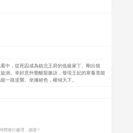
妃看中，從死囚成為鎮北王府的低級家丁。剛出狼
入旋渦。幸好意外覺醒龍脈訣，發現王妃的寒毒竟能
也能一路逆襲。坐擁絕色，權傾天下。
時間進行處理，謝謝！