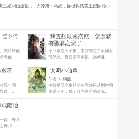
美王妃開始全集
、
大幹第一惡奴，從拯救絕美王妃開始小
，陛下何
我隻想敗國撈錢，怎麽就
有聖君之資了
作者:
仔仔大王
。姨娘給他
穿成草包太子後，李玄綁定了敗國返
奪他...
現係統。隻要國庫虧損，錢就進...
誰敢不
大明小仙農
作者:
牛磺酸
貞觀年間，
中醫藥研究生林小牧意外穿越到大明
後，...
永樂三年，成了敗光家產的落魄...
煉成陸地
一個，練武
母和...