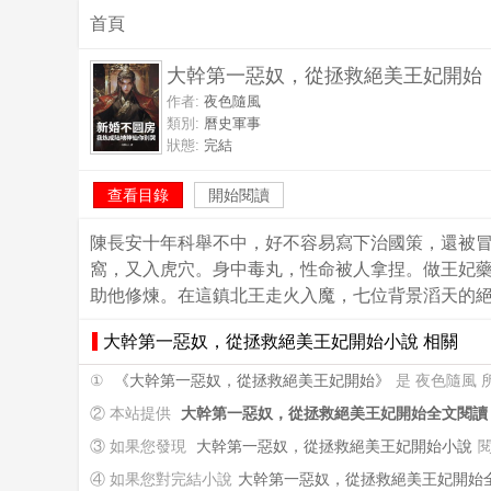
首頁
大幹第一惡奴，從拯救絕美王妃開始
作者:
夜色隨風
類別:
曆史軍事
狀態:
完結
查看目錄
開始閱讀
陳長安十年科舉不中，好不容易寫下治國策，還被
窩，又入虎穴。身中毒丸，性命被人拿捏。做王妃
助他修煉。在這鎮北王走火入魔，七位背景滔天的
大幹第一惡奴，從拯救絕美王妃開始小說 相關
①
《大幹第一惡奴，從拯救絕美王妃開始》
是 夜色隨風
② 本站提供
大幹第一惡奴，從拯救絕美王妃開始全文閱讀
③ 如果您發現
大幹第一惡奴，從拯救絕美王妃開始小說
④ 如果您對完結小說
大幹第一惡奴，從拯救絕美王妃開始