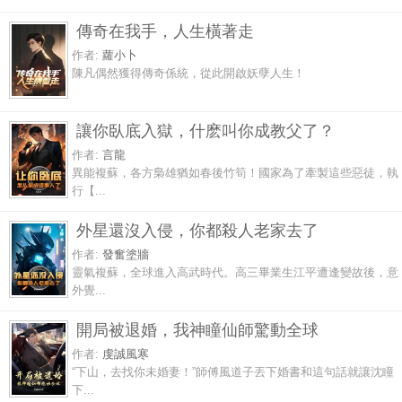
傳奇在我手，人生橫著走
作者:
蘿小卜
陳凡偶然獲得傳奇係統，從此開啟妖孽人生！
讓你臥底入獄，什麽叫你成教父了？
作者:
言龍
異能複蘇，各方梟雄猶如春後竹筍！國家為了牽製這些惡徒，執
行【...
外星還沒入侵，你都殺人老家去了
作者:
發奮塗牆
靈氣複蘇，全球進入高武時代。高三畢業生江平遭逢變故後，意
外覺...
開局被退婚，我神瞳仙師驚動全球
作者:
虔誠風寒
“下山，去找你未婚妻！”師傅風道子丟下婚書和這句話就讓沈瞳
下...