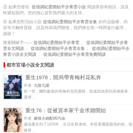
③ 如果您發現
從借調紀委開始平步青雲小說
閱讀章節有錯誤，請及
時通知我們。您的熱心是對我們最大的支持。
④ 如果您對完結小說
從借調紀委開始平步青雲全集
的作品版權、內
容等方麵有質疑，請及時與我們聯係，我們將在第一時間進行處理，
謝謝！
搜索關鍵字——
從借調紀委開始平步青雲
、
從借調紀委開始平步青
雲全文閱讀
、
從借調紀委開始平步青雲全集
、
從借調紀委開始平步
青雲小說全文閱讀
、
從借調紀委開始平步青雲免費閱讀
都市官場小說全文閱讀
重生1978，開局帶青梅村花私奔
作者:
九陰九陽
前一世，麵對獻身的青梅村花吳雅晴，陸遠因為害怕承擔後果，
選擇...
重生76：從被資本家千金求婚開始
作者:
麻辣火鍋配95汽油
盛強重生到了1976年，生活依舊潦倒。本想著擺脫困境的他，卻
被身...