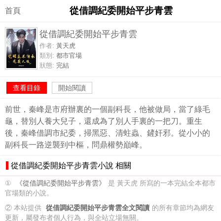
從借調紀委開始平步青雲
首頁
從借調紀委開始平步青雲
作者:
黃天虎
類別:
都市官場
狀態:
完結
查看目錄
開始閱讀
前世，秦峰是市府辦裏的一個副科長，他被做局，當了綠毛
龜，替別人養大兒子，還成為了別人手裏的一把刀。重生
後，秦峰借調市紀委，掃黑惡、清蛀蟲、鏟奸邪。從小小的
副科長一路逆襲到中樞，問鼎權勢巔峰。
從借調紀委開始平步青雲小說 相關
①
《從借調紀委開始平步青雲》
是 黃天虎 所寫的一本完結全本都市
官場類的小說。
② 本站提供
從借調紀委開始平步青雲全文閱讀
的所有章節均為網友
更新，屬發布者個人行為，與全站立場無關。