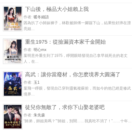
下山後，極品大小姐賴上我
作者:
暖冬細語
因為扒了小師妹褲子，林歡被師傅一腳踹下山，結果恰好摔在漂
亮姐...
重生1975：從撿漏資本家千金開始
作者:
明心mx
葉明意外重生到了1975，睜開眼睛發現自己拿早就死去的老丈
人，在...
高武：讓你當廢材，你怎麽境界大圓滿了
作者:
玉1
葉飛一睜眼，發現自己穿到靈氣複蘇前，而如今的他已經是修武
境界...
徒兒你無敵了，求你下山娶老婆吧
作者:
朱先森
“師弟，師姐美嗎？”“師姐，別鬧……我真吃不消了！”……十年...