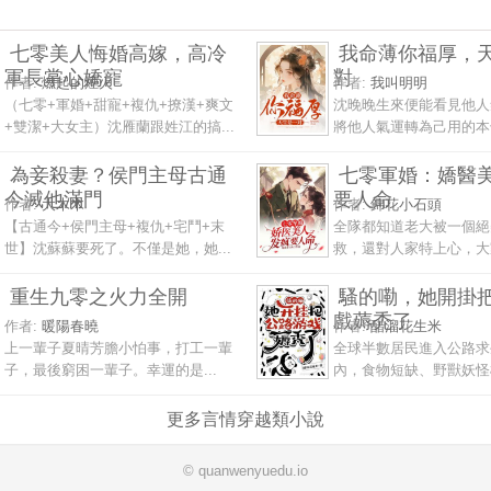
七零美人悔婚高嫁，高冷
我命薄你福厚，
軍長掌心嬌寵
對
作者:
燃起的煙火
作者:
我叫明明
（七零+軍婚+甜寵+複仇+撩漢+爽文
沈晚晚生來便能看見他人
+雙潔+大女主）沈雁蘭跟姓江的搞...
將他人氣運轉為己用的本領
為妾殺妻？侯門主母古通
七零軍婚：嬌醫
今滅他滿門
要人命
作者:
大木木
作者:
錦花小石頭
【古通今+侯門主母+複仇+宅鬥+末
全隊都知道老大被一個絕
世】沈蘇蘇要死了。不僅是她，她...
救，還對人家特上心，大家
重生九零之火力全開
騷的嘞，她開掛
戲薅禿了
作者:
暖陽春曉
作者:
醋溜花生米
上一輩子夏晴芳膽小怕事，打工一輩
全球半數居民進入公路求
子，最後窮困一輩子。幸運的是...
內，食物短缺、野獸妖怪橫
更多言情穿越類小說
© quanwenyuedu.io