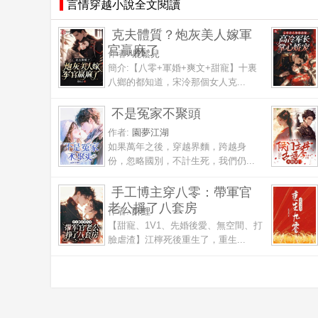
言情穿越小說全文閱讀
克夫體質？炮灰美人嫁軍
官贏麻了
作者:
鹿鬆兒
簡介:【八零+軍婚+爽文+甜寵】十裏
八鄉的都知道，宋泠那個女人克...
不是冤家不聚頭
作者:
園夢江湖
如果萬年之後，穿越界麵，跨越身
份，忽略國別，不計生死，我們仍...
手工博主穿八零：帶軍官
老公掙了八套房
作者:
酥鯉
【甜寵、1V1、先婚後愛、無空間、打
臉虐渣】江檸死後重生了，重生...