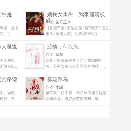
天生是一
嫡長女重生，我來肅清侯
府
作者:
苦瓜玉米
氣運，並有
【真假千金+男強女強+宮鬥宅鬥+重生
。可...
複仇+家國大義】沈雲棲到死前...
美人發瘋
渡情，何以忘
作者:
晉華
美大夫給
這是一篇都市裏多人之間恩怨的開
翹首以...
端，是男女主人公之間情的抉擇，...
把公路遊
寡媳難為
作者:
小諾
生。遊戲
爹不親，娘不愛，轉頭嫁個相公也是
行，各...
個短命鬼。還好她有顏有錢，離...