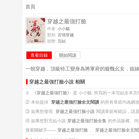
首頁
穿越之最強打臉
作者:
小小貓.
類別:
言情穿越
狀態:
完結
查看目錄
開始閱讀
一朝穿越，頂級特工變身為將軍府的癡醜幺女，姐
穿越之最強打臉小說 相關
①
《穿越之最強打臉》
是 小小貓. 所寫的一本完結全本
② 本站提供
穿越之最強打臉全文閱讀
的所有章節均為網
③ 如果您發現
穿越之最強打臉小說
閱讀章節有錯誤，請
④ 如果您對完結小說
穿越之最強打臉全集
的作品版權、內
搜索關鍵字——
穿越之最強打臉
、
穿越之最強打臉全文閱