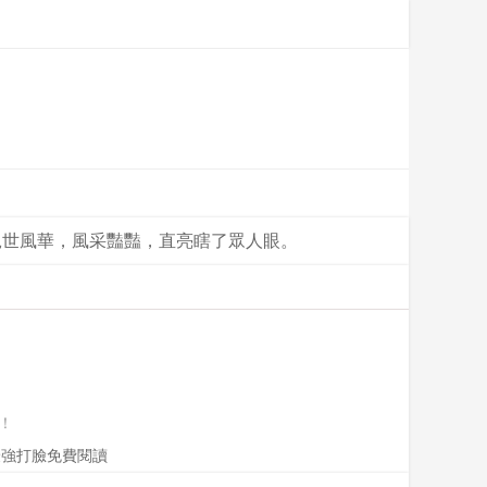
絕世風華，風采豔豔，直亮瞎了眾人眼。
！
最強打臉免費閱讀