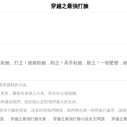
穿越之最強打臉
妹欺她，打之！後娘欺她，削之！高手欺她，殺之！一朝驚變，
言情穿越類的小說。
友更新，屬發布者個人行為，與全站立場無關。
及時通知我們。您的熱心是對我們最大的支持。
容等方麵有質疑，請及時與我們聯係，我們將在第一時間進行處理，謝謝
讀
、
穿越之最強打臉全集
、
穿越之最強打臉小說全文閱讀
、
穿越之